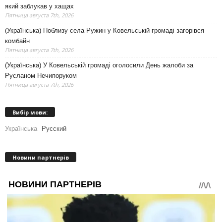
який заблукав у хащах
Пятница августа 7th, 2026
(Українська) Поблизу села Ружин у Ковельській громаді загорівся
комбайн
Пятница августа 7th, 2026
(Українська) У Ковельській громаді оголосили День жалоби за
Русланом Нечипоруком
Пятница августа 7th, 2026
Вибір мови:
Українська
Русский
Новини партнерів