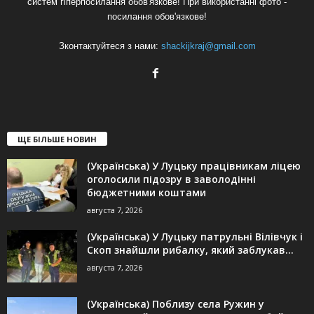
систем гіперпосилання обов'язкове! При використанні фото -
посилання обов'язкове!
Зконтактуйтеся з нами:
shackijkraj@gmail.com
ЩЕ БІЛЬШЕ НОВИН
(Українська) У Луцьку працівникам ліцею
оголосили підозру в заволодінні
бюджетними коштами
августа 7, 2026
(Українська) У Луцьку патрульні Вілівчук і
Скоп знайшли рибалку, який заблукав...
августа 7, 2026
(Українська) Поблизу села Ружин у