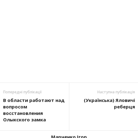
Попередні публікації
Наступна публікація
В области работают над
(Українська) Яловичі
вопросом
реберця
восстановления
Олыкского замка
Марченко Ігор