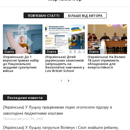
ПОВ'ЯЗАНІ СТАТТІ
БІЛЬШЕ ВІД АВТОРА
Освіта
Освіта
Освіта
(Українська) До 1
(Українська) Дітей
(Українська) На Волині
вересня триває набір
українських захисників
18 шкіл отримають
до Національної
запрошують на
обладнання для
академії сухопутних
безоплатне навчання у
енергостійкості
військ
Lviv British School
Последние новости
(Українська) У Луцьку працівникам ліцею оголосили підозру в
заволодінні бюджетними коштами
Пятница августа 7th, 2026
(Українська) У Луцьку патрульні Вілівчук і Скоп знайшли рибалку,