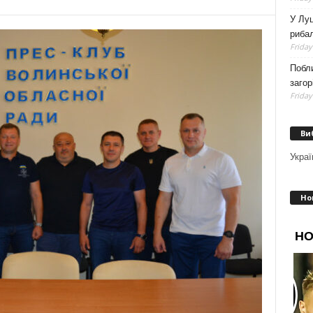
У Луц
рибал
Friday
Побли
загор
Friday
Ви
Украї
Но