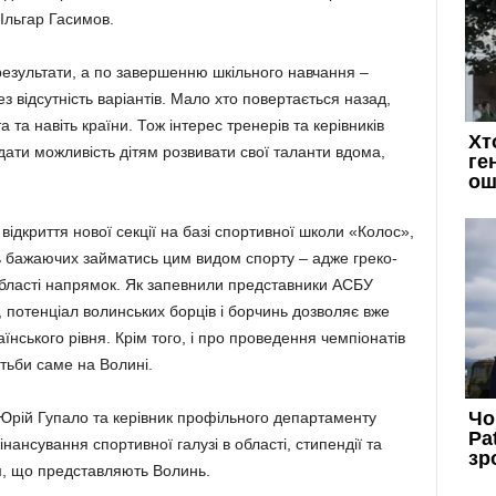
 Ільгар Гасимов.
результати, а по завершенню шкільного навчання –
 відсутність варіантів. Мало хто повертається назад,
 та навіть країни. Тож інтерес тренерів та керівників
дати можливість дітям розвивати свої таланти вдома,
 відкриття нової секції на базі спортивної школи «Колос»,
сть бажаючих займатись цим видом спорту – адже греко-
бласті напрямок. Як запевнили представники АСБУ
, потенціал волинських борців і борчинь дозволяє вже
їнського рівня. Крім того, і про проведення чемпіонатів
отьби саме на Волині.
 Юрій Гупало та керівник профільного департаменту
ансування спортивної галузі в області, стипендії та
м, що представляють Волинь.