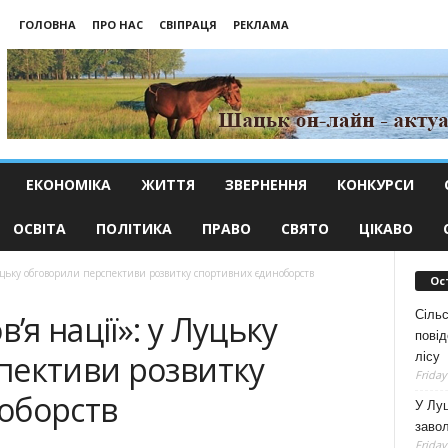
ГОЛОВНА
ПРО НАС
СВІПРАЦЯ
РЕКЛАМА
ЕКОНОМІКА
ЖИТТЯ
ЗВЕРНЕННЯ
КОНКУРСИ
ОСВІТА
ПОЛІТИКА
ПРАВО
СВЯТО
ЦІКАВО
Луцьку обговорили перспективи розвитку спортивних єдиноборств
Ос
Сільс
’я нації»: у Луцьку
повід
пективи розвитку
лісу
Friday
оборств
У Луц
заво
Friday