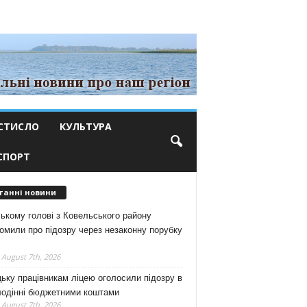
СТИСЛО
КУЛЬТУРА
СПОРТ
танні новини
ькому голові з Ковельського району
омили про підозру через незаконну порубку
 August 7th, 2026
ьку працівникам ліцею оголосили підозру в
лодінні бюджетними коштами
 August 7th, 2026