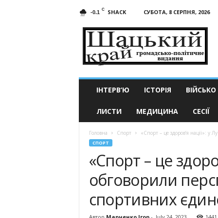
C
SHACK
СУБОТА, 8 СЕРПНЯ, 2026
-0.1
Шацький
край
ІНТЕРВ’Ю
ІСТОРІЯ
ВІЙСЬКО
ЛИСТИ
МЕДИЦИНА
СЕСІЇ
Головна
Спорт
«Спорт – це здоров’я нації»: у 
СПОРТ
«Спорт – це здоров
обговорили перс
спортивних єдин
Автор
Марченко Ігор
-
July 24, 2023
1441