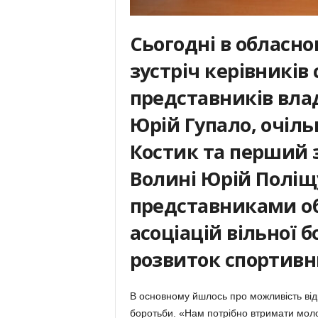
Сьогодні в обласно
зустріч керівників
представників вла
Юрій Гупало, очіль
Костик та перший 
Волині Юрій Поліщу
представниками об
асоціацій вільної б
розвиток спортивн
В основному йшлось про можливість відк
боротьби. «Нам потрібно втримати моло