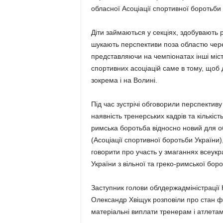
обласної Асоціації спортивної боротьби
Діти займаються у секціях, здобувають 
шукають перспективи поза областю через
представляючи на чемпіонатах інші міста
спортивних асоціацій саме в тому, щоб 
зокрема і на Волині.
Під час зустрічі обговорили перспективу
наявність тренерських кадрів та кількі
римська боротьба відносно новий для о
(Асоціації спортивної боротьби України)
говорити про участь у змаганнях всеукра
України з вільної та греко-римської бор
Заступник голови облдержадміністрації
Олександр Хвіщук розповіли про стан фін
матеріальні виплати тренерам і атлета