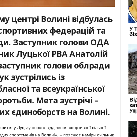
му центрі Волині відбулась
 спортивних федерацій та
ди. Заступник голови ОДА
ник Луцької РВА Анатолій
заступник голови облради
к зустрілись із
ласної та всеукраїнської
оротьби. Мета зустрічі –
их єдиноборств на Волині.
риття у Луцьку нового відділення спортивної вільної
дих спортсменів на Волині», – пояснює наміри очільник