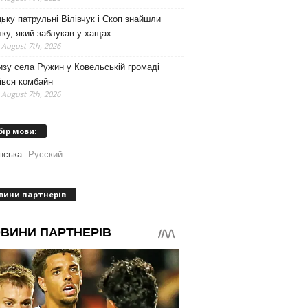
ьку патрульні Вілівчук і Скоп знайшли
ку, який заблукав у хащах
 August 7th, 2026
зу села Ружин у Ковельській громаді
івся комбайн
 August 7th, 2026
бір мови:
нська
Русский
вини партнерів