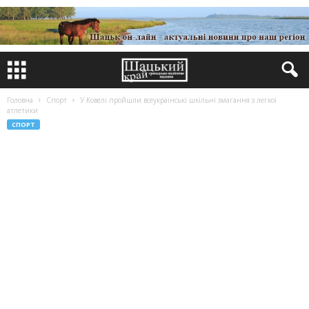
Головна
Спорт
У Ковелі пройшли всеукраїнські шкільні змагання з легкої
атлетики
СПОРТ