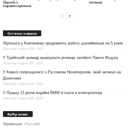
Європи з
петанку
паравеслування
Останні новини
Укрпошта у Княгининку продовжить роботу щонайменше на 5 років
Saturday August 8th, 2026
У Турійській громаді вшанували річницю загибелі Павла Фіщука
Saturday August 8th, 2026
У Ковелі попрощалися з Русланом Нечипоруком, який загинув на
Донеччині
Saturday August 8th, 2026
У Луцьку 21-річна водійка BMW в’їхала в електроопору
Saturday August 8th, 2026
Вибір мови:
Українська
Русский