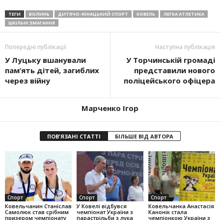
ТЕГИ
ВОЛИНЬ
ДИТЯЧО-ЮНАЦЬКИЙ СПОРТ
КОВЕЛЬ
ЛЕГКА АТЛЕТИКА
ШКІЛЬНІ ЗМАГАННЯ
Попередні публікації
Наступна публікація
У Луцьку вшанували
У Торчинській громаді
пам’ять дітей, загиблих
представили нового
через війну
поліцейського офіцера
Марченко Ігор
ПОВ'ЯЗАНІ СТАТТІ
БІЛЬШЕ ВІД АВТОРА
Спорт
Спорт
Спорт
Ковельчанин Станіслав
У Ковелі відбувся
Ковельчанка Анастасія
Самолюк став срібним
чемпіонат України з
Канонік стала
призером чемпіонату
парастрільби з лука
чемпіонкою України з