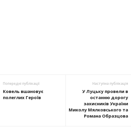
Попередні публікації
Наступна публікація
Ковель вшановує
У Луцьку провели в
полеглих Героїв
останню дорогу
захисників України
Миколу Мялковського та
Романа Образцова