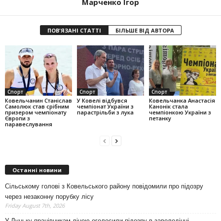
Марченко Ігор
ПОВ'ЯЗАНІ СТАТТІ
БІЛЬШЕ ВІД АВТОРА
Спорт
Спорт
Спорт
Ковельчанин Станіслав
У Ковелі відбувся
Ковельчанка Анастасія
Самолюк став срібним
чемпіонат України з
Канонік стала
призером чемпіонату
парастрільби з лука
чемпіонкою України з
Європи з
петанку
паравеслування
Останні новини
Сільському голові з Ковельського району повідомили про підозру
через незаконну порубку лісу
Friday August 7th, 2026
У Луцьку працівникам ліцею оголосили підозру в заволодінні