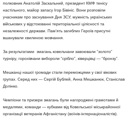
полковник Анатолій Заскальний, президент КМФ тенісу
настільного, майор запасу Ігор Бівініс. Вони розповіли
учасникам про заснування Дня ЗСУ, мужність українських
військових у відстоюванні територіальної цілісності та
незалежності держави. Пам’ять загиблих Героїв присутні
вшанували хвилиною мовчання.
За результатами змагань ковельчани завоювали “золото”
турніру, горохівчани вибороли “срібло”, ківерцівці — “бронзу”.
Мешканці нашої громади стали переможцями у свої вікових
групах. Серед них — Сергій Бублей, Анна Мешканюк, Станіслав
Долінко.
Чемпіони та призери змагань були нагороджені грамотами й
медалями, команди — кубками від Ковельської міськрайонної
організації ветеранів Афганістану (воїнів-інтернаціоналістів).