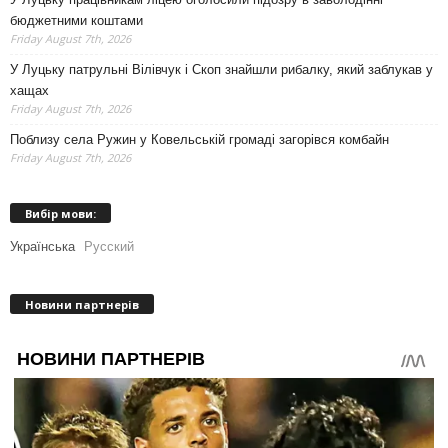
бюджетними коштами
Friday August 7th, 2026
У Луцьку патрульні Вілівчук і Скоп знайшли рибалку, який заблукав у
хащах
Friday August 7th, 2026
Поблизу села Ружин у Ковельській громаді загорівся комбайн
Friday August 7th, 2026
Вибір мови:
Українська
Русский
Новини партнерів