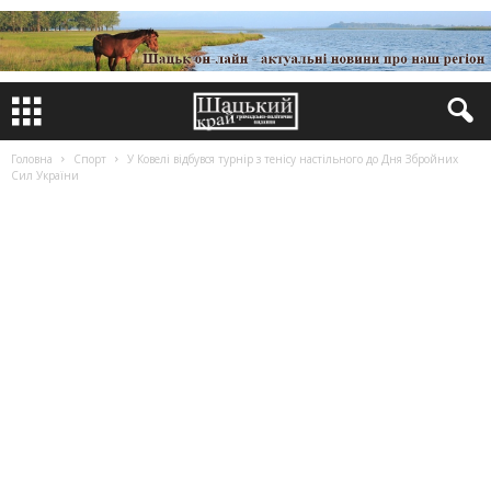
Головна
Спорт
У Ковелі відбувся турнір з тенісу настільного до Дня Збройних
Сил України