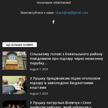
посилання обов'язкове!
Зконтактуйтеся з нами:
shackijkraj@gmail.com
ЩЕ БІЛЬШЕ НОВИН
Сільському голові з Ковельського району
повідомили про підозру через незаконну
порубку...
August 7, 2026
У Луцьку працівникам ліцею оголосили
підозру в заволодінні бюджетними
коштами
August 7, 2026
У Луцьку патрульні Вілівчук і Скоп
знайшли рибалку, який заблукав у...