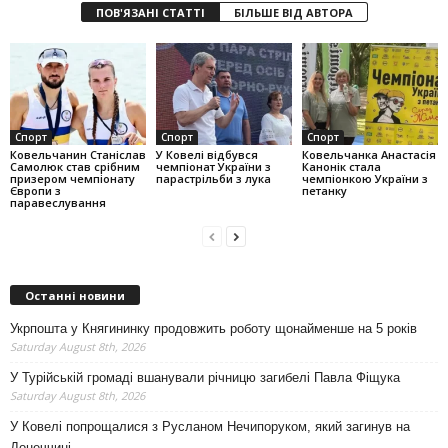
ПОВ'ЯЗАНІ СТАТТІ
БІЛЬШЕ ВІД АВТОРА
Спорт
Спорт
Спорт
Ковельчанин Станіслав
У Ковелі відбувся
Ковельчанка Анастасія
Самолюк став срібним
чемпіонат України з
Канонік стала
призером чемпіонату
парастрільби з лука
чемпіонкою України з
Європи з
петанку
паравеслування
Останні новини
Укрпошта у Княгининку продовжить роботу щонайменше на 5 років
Saturday August 8th, 2026
У Турійській громаді вшанували річницю загибелі Павла Фіщука
Saturday August 8th, 2026
У Ковелі попрощалися з Русланом Нечипоруком, який загинув на
Донеччині