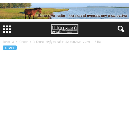
Головна
Спорт
У Ковелі відбувся забіг «Ковельська миля – 1518»
СПОРТ