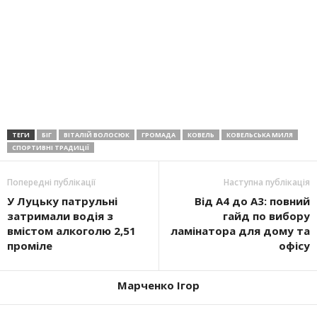
ТЕГИ
БІГ
ВІТАЛІЙ ВОЛОСЮК
ГРОМАДА
КОВЕЛЬ
КОВЕЛЬСЬКА МИЛЯ
СПОРТИВНІ ТРАДИЦІЇ
Попередні публікації
Наступна публікація
У Луцьку патрульні
Від А4 до А3: повний
затримали водія з
гайд по вибору
вмістом алкоголю 2,51
ламінатора для дому та
проміле
офісу
Марченко Ігор