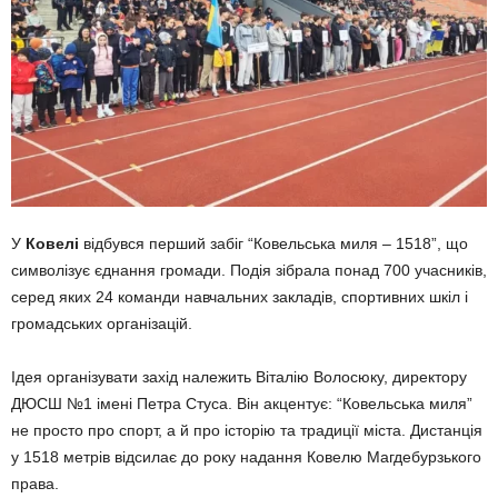
У
Ковелі
відбувся перший забіг “Ковельська миля – 1518”, що
символізує єднання громади. Подія зібрала понад 700 учасників,
серед яких 24 команди навчальних закладів, спортивних шкіл і
громадських організацій.
Ідея організувати захід належить Віталію Волосюку, директору
ДЮСШ №1 імені Петра Стуса. Він акцентує: “Ковельська миля”
не просто про спорт, а й про історію та традиції міста. Дистанція
у 1518 метрів відсилає до року надання Ковелю Магдебурзького
права.