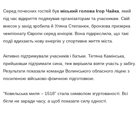
Серед почесних гостей був
міський голова Ігор Чайка
, який
під час відкриття подякував організаторам та учасникам. Свій
внесок у захід зробила й Уляна Степанюк, бронзова призерка
чемпіонату Європи серед юніорів. Вона підкреслила, що такі
події вдихають нову енергію у спортивне життя міста.
Активно підтримували учасників і батьки. Тетяна Камінська,
прийшовши підтримати сина, теж вирішила взяти участь у забігу.
Результати показали команди Волинського обласного ліцею з
посиленою військово-фізичною підготовкою.
“Ковельська миля – 1518” стала символом згуртованості. Всі
бігли не заради часу, а щоб показати силу єдності.