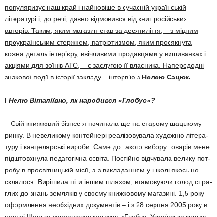
популяризує наш край і найновіше в сучасній українській
літературі і, до речі, давно відмовився від книг ро­сійських
авторів. Таким, яким магазин став за десятиліття, – з міцним
проукраїнським стер­жнем, патріотизмом, яким про­сякнута
кожна деталь інтер’єру, ввічливими продавцями у ви­шиванках і
акціями для воїнів АТО, – є заслугою її власника. Напередодні
знакової події в історії закладу – інтерв’ю з
Нелею Сацюк.
l
Нелю Віталіївно, як на­родився «Глобус»?
– Свій книжковий бізнес я по­чи­нала ще на старому шацькому
ринку. В невеликому контейнері ре­алізовувала художню літе­ра­
туру і канцелярські вироби. Саме до такого вибору товарів мене
підштовхнула педагогічна освіта. Постійно відчувала велику пот­
ребу в просвітницькій місії, а з викладанням у школі якось не
скла­лося. Вирішила піти іншим шляхом, втамовуючи голод спра­
глих до знань земляків у своєму книжковому магазині. 1,5 року
оформлення необхідних доку­ментів – і з 28 серпня 2005 року в
центрі Шацька запрацював ма­газин «Глобус. Українська книга».