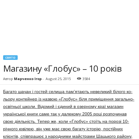
СВЯТО
Магазину «Глобус» – 10 років
Автор
Марченко Ігор
-
August 25, 2015
3584
Багато шачан і гостей селища пам’ятають невеликий білого ко­
льору контейнер із назвою «Гло­бус» біля приміщення загально­
освітньої школи. Відомий і єди­ний в озерному краї магазин
української книги саме так у дале­кому 2005 році розпочинав
свою діяльність. Тепер же, коли «Гло­бус» стоїть на порозі 10-
річного ювілею, він уже має свою багату історію, постійних
клієнтів, спів­працює з народними майстрами Шацького району,