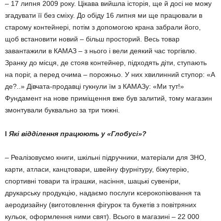
– 17 липня 2009 року. Цікава вийшла історія, ще й досі не можу
згадувати її без сміху. До обіду 16 липня ми ще пра­цювали в
старому контей­нері, потім з допомогою крана заб­рали його,
щоб встановити но­вий – більш просторий. Весь то­вар
завантажили в КАМАЗ – з нього і вели деякий час тор­гівлю.
Зранку до місця, де стояв контейнер, підходять діти, ступають
на поріг, а перед очима – порожньо. У них хви­линний ступор: «А
де?..» Дів­чата-продавці гукнули їм з КА­МАЗу: «Ми тут!»
Фундамент на нове приміщення вже був за­литий, тому магазин
змон­ту­вали буквально за три тижні.
l
Які відділення пра­цюють у «Глобусі»?
– Реалізовуємо книги, шкі­льні підручники, матеріали для ЗНО,
карти, атласи, канц­товари, швейну фурнітуру, бі­жутерію,
спортивні товари та іграшки, насіння, шацькі суве­ніри,
друкарську продукцію, на­даємо послуги ксерокопі­ю­вання та
аеродизайну (виго­товлення фігурок та букетів з повітряних
кульок, офор­млення ними свят). Всього в магазині – 22 000