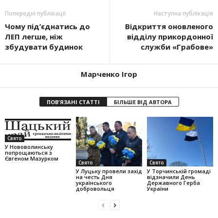
Попередні публікації
Наступна публікація
Чому під’єднатись до
Відкриття оновленого
ЛЕП легше, ніж
відділу прикордонної
збудувати будинок
служби «Грабове»
Марченко Ігор
ПОВ'ЯЗАНІ СТАТТІ
БІЛЬШЕ ВІД АВТОРА
Свято
У Нововолинську
попрощаються з
Євгеном Мазурком
Свято
Свято
У Луцьку провели захід
У Торчинській громаді
на честь Дня
відзначили День
українського
Державного Герба
добровольця
України