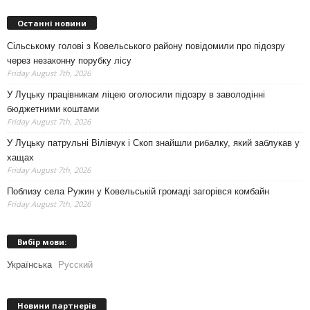
Останні новини
Сільському голові з Ковельського району повідомили про підозру
через незаконну порубку лісу
Friday August 7th, 2026
У Луцьку працівникам ліцею оголосили підозру в заволодінні
бюджетними коштами
Friday August 7th, 2026
У Луцьку патрульні Вілівчук і Скоп знайшли рибалку, який заблукав у
хащах
Friday August 7th, 2026
Поблизу села Ружин у Ковельській громаді загорівся комбайн
Friday August 7th, 2026
Вибір мови:
Українська
Русский
Новини партнерів