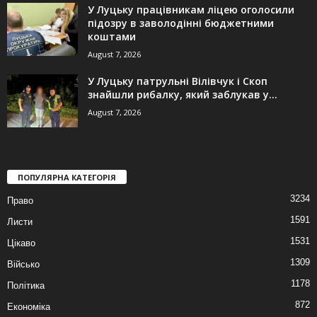
У Луцьку працівникам ліцею оголосили
підозру в заволодінні бюджетними
коштами
August 7, 2026
У Луцьку патрульні Вілівчук і Скоп
знайшли рибалку, який заблукав у...
August 7, 2026
ПОПУЛЯРНА КАТЕГОРІЯ
3234
Право
1591
Листи
1531
Цікаво
1309
Військо
1178
Політика
872
Економіка