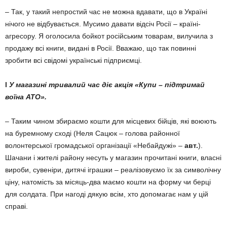
– Так, у такий непростий час не можна вдавати, що в Україні
нічого не відбувається. Му­симо давати відсіч Росії – країні-
агресору. Я оголосила бойкот російським товарам, вилучила з
продажу всі книги, видані в Росії. Вважаю, що так повинні
зробити всі свідомі українські підприємці.
l
У магазині тривалий час діє акція «Купи – під­три­май
воїна АТО».
– Таким чином збираємо кошти для місцевих бійців, які воюють
на буремному сході (Неля Сацюк – голова районної
волонтерської громадської організації «Небайдужі» –
авт.
).
Шачани і жителі району несуть у магазин прочитані книги, влас­­ні
вироби, сувеніри, дитячі іграшки – реалізовуємо їх за сим­волічну
ціну, натомість за мі­сяць-два маємо кошти на форму чи берці
для солдата. При нагоді дякую всім, хто до­помагає нам у цій
справі.