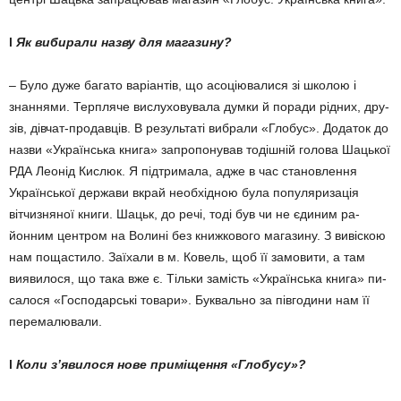
l
Як вибирали назву для ма­га­зину?
– Було дуже багато варіантів, що асоціювалися зі школою і
знаннями. Терпляче вислухову­вала думки й поради рідних, дру­
зів, дівчат-продавців. В резу­льтаті вибрали «Глобус». До­даток до
назви «Українська кни­га» запропонував тодішній голо­ва Шацької
РДА Леонід Кислюк. Я підтримала, адже в час ста­новлення
Української держави вкрай необхідною була попу­ля­ризація
вітчизняної книги. Шацьк, до речі, тоді був чи не єдиним ра­
йонним центром на Волині без книжкового магазину. З вивіскою
нам пощастило. Заїхали в м. Ко­вель, щоб її замовити, а там
виявилося, що така вже є. Тільки замість «Українська книга» пи­
салося «Господарські това­ри». Буквально за півгодини нам її
перемалювали.
l
Коли з’явилося нове приміщення «Глобусу»?