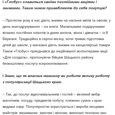
l
«Глобус» славиться сво­­їми постійними акціями і
знижками. Таким чином при­ваблюєте до себе покупців?
– Протягом року в нас діють знижки на насіння квітів та ово­чів, у
день книгодрукування – на книги. Маленькими подарун­ками
вітаємо постійних клієнтів із днем ангела, жінок і дівчаток – із 8
Березня. Традиційно в сер­пні місяці, коли триває підго­товка
дітей до школи, у магазині діють знижки на канцелярські товари.
Також «Глобус» приєд­нався до ініційованої волон­те­рами акції
«Для солдата», про­понуючи бійцям Шацького ра­йону
безкоштовну послугу ксе­рокопіювання.
l
Знаю, що як власник ма­газину ви робите велику роботу
з популяризації Ша­цького краю.
– Так, до послуг відпочи­ва­льників і гостей – великий вибір
магнітиків, посуду, предметів побуту, пляжних сумок з кра­є­
видами озер. Популярністю ко­ристуються і вироби місцевих
майстрів: вишиванки, заколки і віночки, виконані технікою кан­