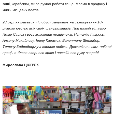
заші, кораблики, мило ручної ро­боти тощо. Маємо в продажу і
книги місцевих поетів.
28 серпня магазин «Глобус» запрошує на святкування 10-
річного ювілею всіх своїх ша­нувальників. При нагоді віта­ємо
Нелю Сацюк і весь колек­тив працівників: Наталію Гав­рось,
Альону Михайлову, Ірину Карасюк, Валентину Штан­дер,
Тетяну Забродоцьку з гар­ною подією. Довголіття вам, плід­ної
праці на благо озерного краю і постійного руху вперед!
Мирослава ЦЮП’ЯХ.