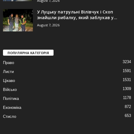
August 7, 2026
У Луцьку патрульні Вілівчук і Скоп
знайшли рибалку, який заблукав у...
August 7, 2026
ПОПУЛЯРНА КАТЕГОРІЯ
3234
Право
1591
Листи
1531
Цікаво
1309
Військо
1178
Політика
872
Економіка
653
Стисло