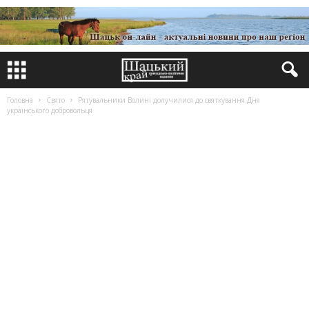
Головна
Свято
Рятувальники Волині долучилися до святкування Дня
українського добровольця