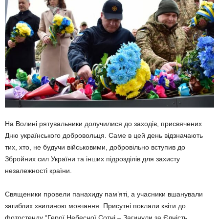
На Волині рятувальники долучилися до заходів, присвячених
Дню українського добровольця. Саме в цей день відзначають
тих, хто, не будучи військовими, добровільно вступив до
Збройних сил України та інших підрозділів для захисту
незалежності країни.
Священики провели панахиду пам’яті, а учасники вшанували
загиблих хвилиною мовчання. Присутні поклали квіти до
фотостенду “Герої Небесної Сотні – Загинули за Єдність