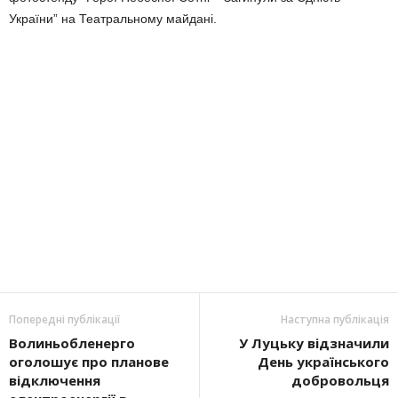
України” на Театральному майдані.
Попередні публікації
Наступна публікація
Волиньобленерго
У Луцьку відзначили
оголошує про планове
День українського
відключення
добровольця