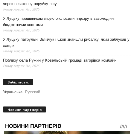
через незаконну порубку лісу
Friday August 7th, 2026
У Луцьку працівникам ліцею оголосили підозру в заволодінні
бюджетними коштами
Friday August 7th, 2026
У Луцьку патрульні Вілівчук і Скоп знайшли рибалку, який заблукав у
хащах
Friday August 7th, 2026
Поблизу села Ружин у Ковельській громаді загорівся комбайн
Friday August 7th, 2026
Вибір мови:
Українська
Русский
Новини партнерів