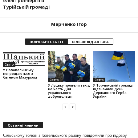
електроенергії в
Турійській громаді
Марченко Ігор
ПОВ'ЯЗАНІ СТАТТІ
БІЛЬШЕ ВІД АВТОРА
Свято
У Нововолинську
попрощаються з
Євгеном Мазурком
Свято
Свято
У Луцьку провели захід
У Торчинській громаді
на честь Дня
відзначили День
українського
Державного Герба
добровольця
України
Останні новини
Сільському голові з Ковельського району повідомили про підозру