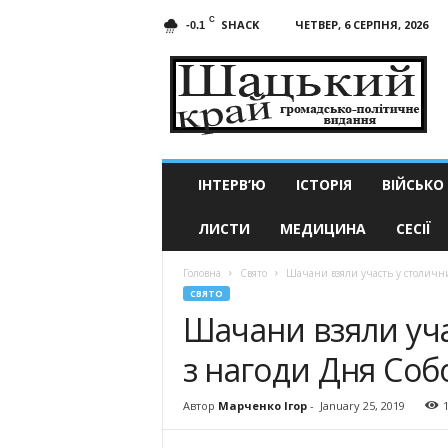
C
SHACK
ЧЕТВЕР, 6 СЕРПНЯ, 2026
-0.1
Шацький
край
ІНТЕРВ’Ю
ІСТОРІЯ
ВІЙСЬКО
ЛИСТИ
МЕДИЦИНА
СЕСІЇ
Головна
Свято
Шачани взяли участь у столични
СВЯТО
Шачани взяли уча
з нагоди Дня Соб
Автор
Марченко Ігор
-
January 25, 2019