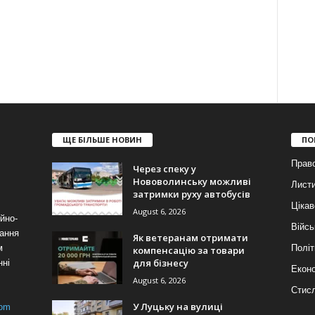
ЩЕ БІЛЬШЕ НОВИН
ПО
Прав
Через спеку у
Нововолинську можливі
Лист
затримки руху автобусів
Цікав
August 6, 2026
йно-
Війсь
ання
Як ветеранам отримати
м
Політ
компенсацію за товари
для бізнесу
нні
Еконо
August 6, 2026
Стис
У Луцьку на вулиці
com