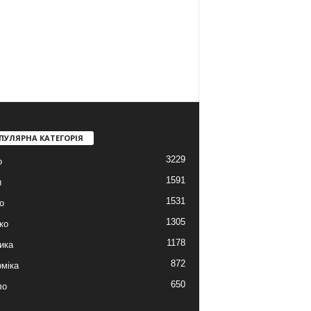
ПУЛЯРНА КАТЕГОРІЯ
3229
о
1591
и
1531
о
1305
ко
1178
ика
872
міка
650
ло