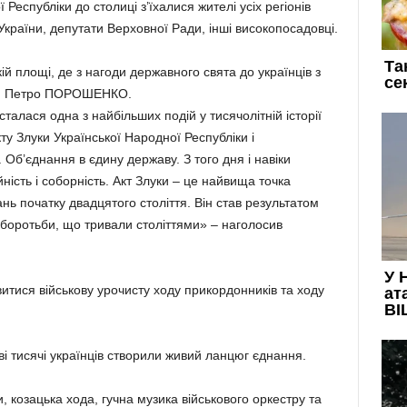
 Республіки до столиці з’їхалися жителі усіх регіонів
 України, депутати Верховної Ради, інші високопосадовці.
й площі, де з нагоди державного свята до українців з
ни Петро ПОРОШЕНКО.
сталася одна з найбільших подій у тисячолітній історії
ту Злуки Української Народної Республіки і
 Об’єднання в єдину державу. З того дня і навіки
йність і соборність. Акт Злуки – це найвища точка
ань початку двадцятого століття. Він став результатом
 боротьби, що тривали століттями» – наголосив
итися військову урочисту ходу прикордонників та ходу
ві тисячі українців створили живий ланцюг єднання.
и, козацька хода, гучна музика військового оркестру та