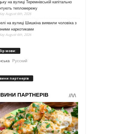
ьку на вулиці Теремнівській капітально
нтують тепломережу
ay August 6th, 2026
елі на вулиці Шишкіна виявили чоловіка з
рними наркотиками
ay August 6th, 2026
бір мови:
нська
Русский
вини партнерів