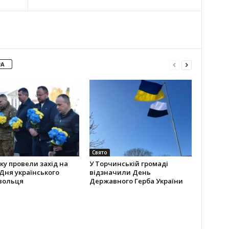
РА
Свято
ку провели захід на
У Торчинській громаді
Дня українського
відзначили День
вольця
Державного Герба України