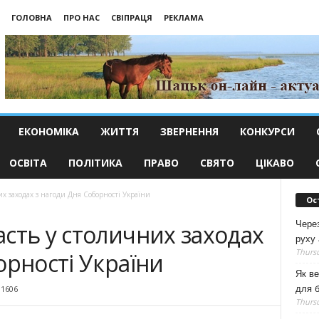
ГОЛОВНА
ПРО НАС
СВІПРАЦЯ
РЕКЛАМА
ЕКОНОМІКА
ЖИТТЯ
ЗВЕРНЕННЯ
КОНКУРСИ
ОСВІТА
ПОЛІТИКА
ПРАВО
СВЯТО
ЦІКАВО
х заходах з нагоди Дня Соборності України
Ос
Чере
сть у столичних заходах
руху 
Thursd
орності України
Як ве
для б
11606
Thursd