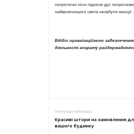
патріотичні пісні підняли дух патріотиз
найвеличнішого свята незабутні емоції.
Відділ організаційного забезпеченн
діяльності апарату райдержадмініст
Попередні публікації
Красиві штори на замовлення дл
вашого будинку