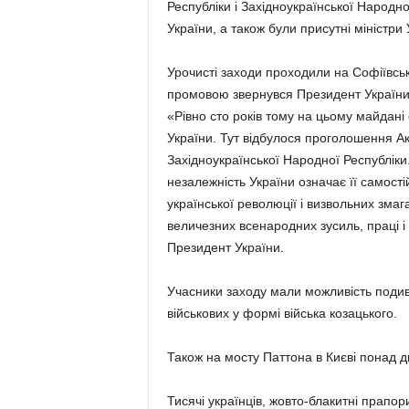
Республіки і Західноукраїнської Народної
України, а також були присутні міністри
Урочисті заходи проходили на Софіївські
промовою звернувся Президент Украї
«Рівно сто років тому на цьому майдані 
України. Тут відбулося проголошення Ак
Західноукраїнської Народної Республіки.
незалежність України означає її самості
української революції і визвольних змаг
величезних всенародних зусиль, праці і
Президент України.
Учасники заходу мали можливість подив
військових у формі війська козацького.
Також на мосту Паттона в Києві понад д
Тисячі українців, жовто-блакитні прапор