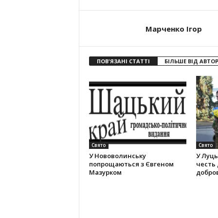
Марченко Ігор
ПОВ'ЯЗАНІ СТАТТІ
БІЛЬШЕ ВІД АВТО
Свято
Свято
У Нововолинську
У Луць
попрощаються з Євгеном
честь 
Мазурком
добро