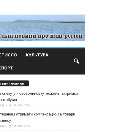
СТИСЛО
КУЛЬТУРА
СПОРТ
танні новини
з спеку у Нововолинську можливі затримки
автобусів
ay August 6th, 2026
теранам отримати компенсацію за товари
ізнесу
ay August 6th, 2026