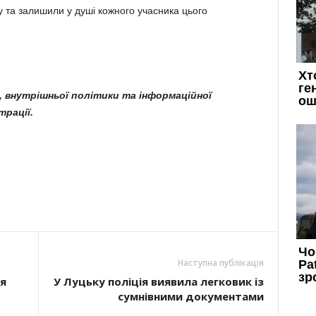
му та залишили у душі кожного учасника цього
я, внутрішньої політики та інформаційної
рації.
Наступна публікація
я
У Луцьку поліція виявила легковик із
сумнівними документами