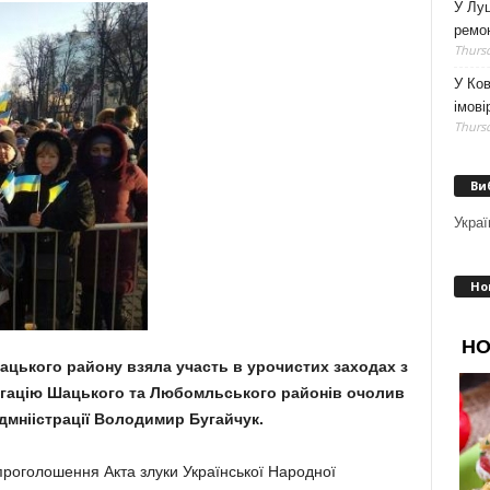
У Луц
ремо
Thursd
У Ков
імові
Thursd
Ви
Украї
Но
Шацького району взял
а
участь в урочистих заходах з
легацію Шацького
та
Любомльського районів очолив
дмніістрації Володимир
Бугайчук.
 проголошення Акта злуки Української Народної