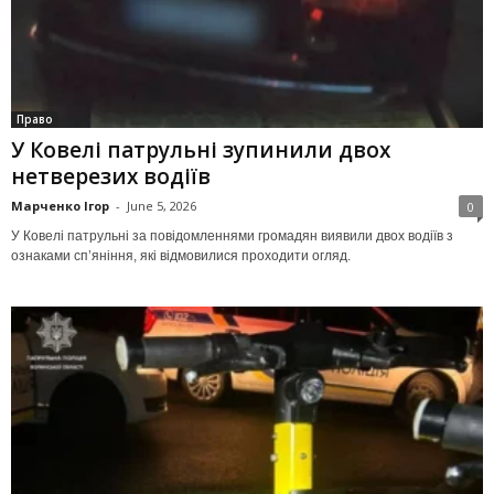
Право
У Ковелі патрульні зупинили двох
нетверезих водіїв
Марченко Ігор
-
June 5, 2026
0
У Ковелі патрульні за повідомленнями громадян виявили двох водіїв з
ознаками сп’яніння, які відмовилися проходити огляд.