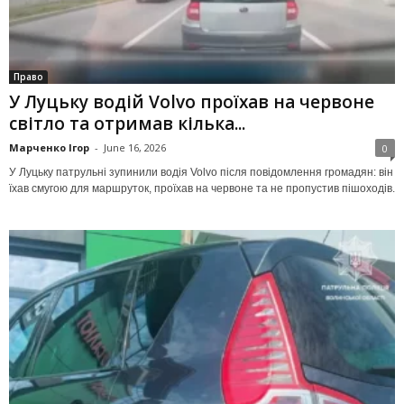
Право
У Луцьку водій Volvo проїхав на червоне
світло та отримав кілька...
Марченко Ігор
-
June 16, 2026
0
У Луцьку патрульні зупинили водія Volvo після повідомлення громадян: він
їхав смугою для маршруток, проїхав на червоне та не пропустив пішоходів.