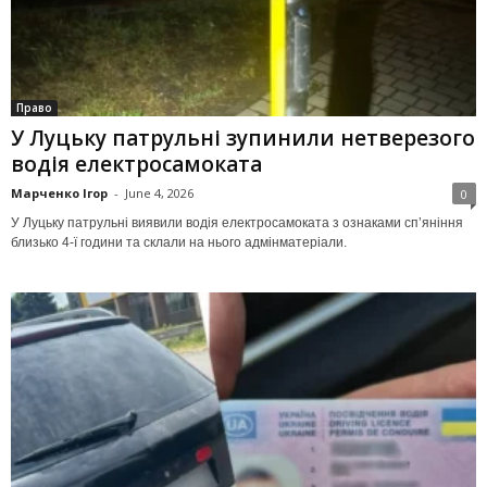
Право
У Луцьку патрульні зупинили нетверезого
водія електросамоката
Марченко Ігор
-
June 4, 2026
0
У Луцьку патрульні виявили водія електросамоката з ознаками сп’яніння
близько 4-ї години та склали на нього адмінматеріали.