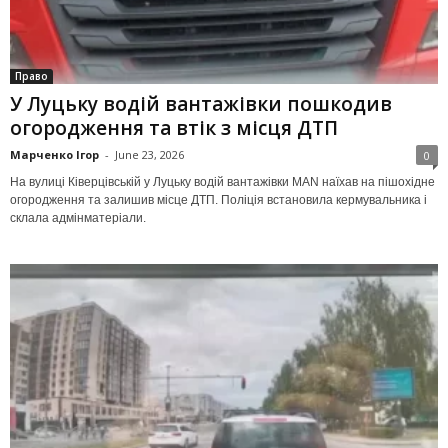
Право
У Луцьку водій вантажівки пошкодив
огородження та втік з місця ДТП
Марченко Ігор
-
June 23, 2026
0
На вулиці Ківерцівській у Луцьку водій вантажівки MAN наїхав на пішохідне
огородження та залишив місце ДТП. Поліція встановила кермувальника і
склала адмінматеріали.