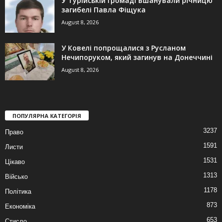
У Турійській громаді вшанували річницю
загибелі Павла Фіщука
August 8, 2026
У Ковелі попрощалися з Русланом
Нечипоруком, який загинув на Донеччині
August 8, 2026
ПОПУЛЯРНА КАТЕГОРІЯ
3237
Право
1591
Листи
1531
Цікаво
1313
Військо
1178
Політика
873
Економіка
653
Стисло