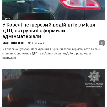
Право
У Ковелі нетверезий водій втік з місця
ДТП, патрульні оформили
адмінматеріали
Марченко Ігор
-
June 13, 2026
0
У Ковелі на бульварі Лесі Українки 41-річний водій, керуючи авто в стані
сп’яніння, спричинив ДТП та поїхав з місця події, його розшукали
патрульні.