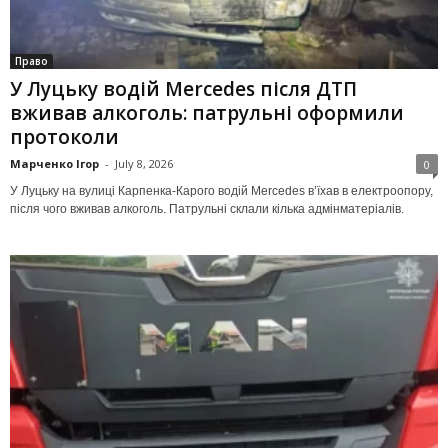
Право
У Луцьку водій Mercedes після ДТП
вживав алкоголь: патрульні оформили
протоколи
Марченко Ігор
-
July 8, 2026
0
У Луцьку на вулиці Карпенка-Карого водій Mercedes в’їхав в електроопору,
після чого вживав алкоголь. Патрульні склали кілька адмінматеріалів.