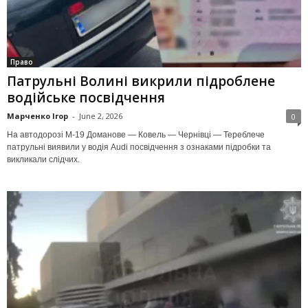
Право
Патрульні Волині викрили підроблене
водійське посвідчення
Марченко Ігор
-
June 2, 2026
0
На автодорозі М-19 Доманове — Ковель — Чернівці — Тереблече
патрульні виявили у водія Audi посвідчення з ознаками підробки та
викликали слідчих.