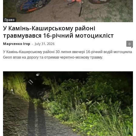
Право
У Камінь-Каширському районі
травмувався 16-річний мотоцикліст
Марченко Ігор
-
July 31, 2026
0
У Камінь-Каширському районі 30 липня ввечері 16-річний водій мотоцикла
Geon впав на дорогу та отримав черепно-мозкову травму.