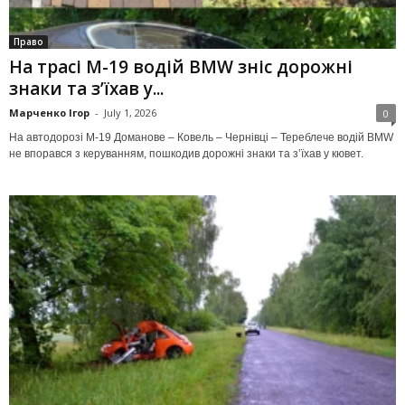
Право
На трасі М-19 водій BMW зніс дорожні
знаки та з’їхав у...
Марченко Ігор
-
July 1, 2026
0
На автодорозі М-19 Доманове – Ковель – Чернівці – Тереблече водій BMW
не впорався з керуванням, пошкодив дорожні знаки та з’їхав у кювет.