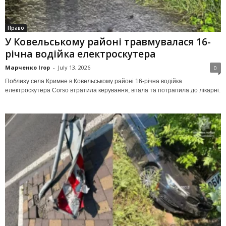
Право
У Ковельському районі травмувалася 16-
річна водійка електроскутера
Марченко Ігор
-
July 13, 2026
0
Поблизу села Кримне в Ковельському районі 16-річна водійка
електроскутера Corso втратила керування, впала та потрапила до лікарні.