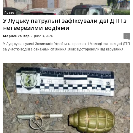
Право
У Луцьку патрульні зафіксували дві ДТП з
нетверезими водіями
Марченко Ігор
-
June 3, 2026
0
У Луцьку на вулиці Захисників України та проспекті Молоді сталися дві ДТП
за участю водіїв з ознаками сп’яніння, яких відсторонили від керування.