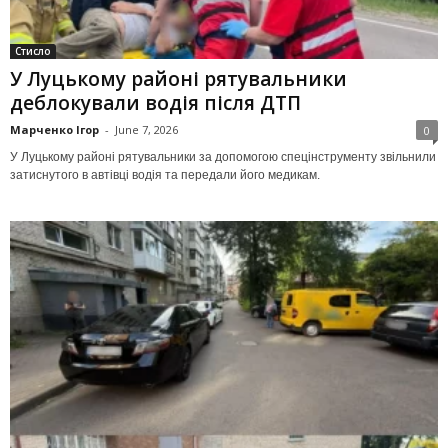
Стисло
У Луцькому районі рятувальники
деблокували водія після ДТП
Марченко Ігор
-
June 7, 2026
0
У Луцькому районі рятувальники за допомогою спецінструменту звільнили
затиснутого в автівці водія та передали його медикам.