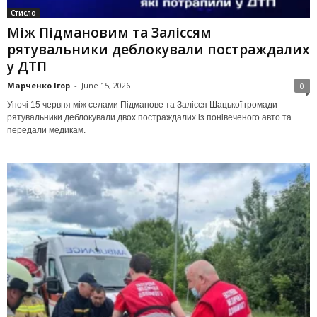
Стисло
Між Підмановим та Заліссям
рятувальники деблокували постраждалих
у ДТП
Марченко Ігор
-
June 15, 2026
0
Уночі 15 червня між селами Підманове та Залісся Шацької громади
рятувальники деблокували двох постраждалих із понівеченого авто та
передали медикам.