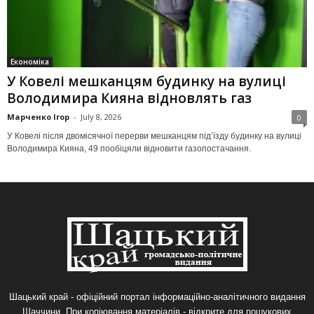
Економіка
У Ковелі мешканцям будинку на вулиці
Володимира Кияна відновлять газ
Марченко Ігор
-
July 8, 2026
0
У Ковелі після двомісячної перерви мешканцям під’їзду будинку на вулиці
Володимира Кияна, 49 пообіцяли відновити газопостачання.
Шацький край - офіційний портал інформаційно-аналітичного видання
Шаччини. При копіювання матеріалів - відкрите для пошукових