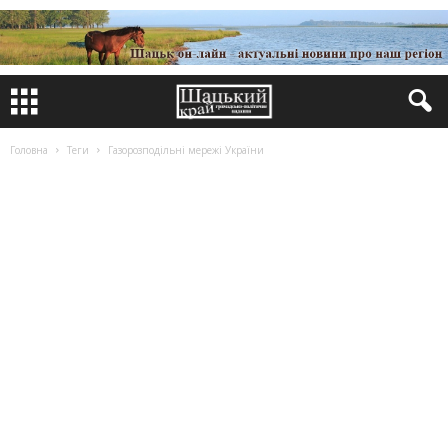
Головна
Теги
Газорозподільні мережі України