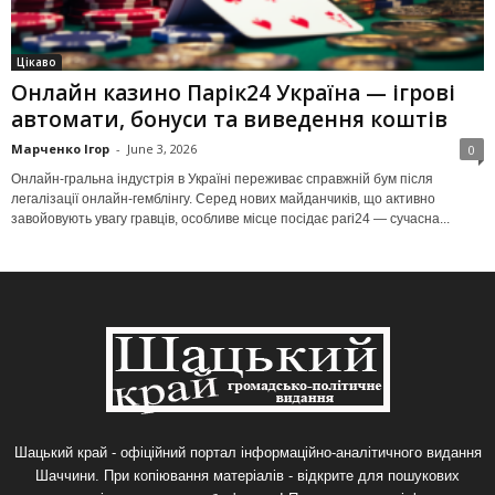
Цікаво
Онлайн казино Парік24 Україна — ігрові
автомати, бонуси та виведення коштів
Марченко Ігор
-
June 3, 2026
0
Онлайн-гральна індустрія в Україні переживає справжній бум після
легалізації онлайн-гемблінгу. Серед нових майданчиків, що активно
завойовують увагу гравців, особливе місце посідає pari24 — сучасна...
Шацький край - офіційний портал інформаційно-аналітичного видання
Шаччини. При копіювання матеріалів - відкрите для пошукових