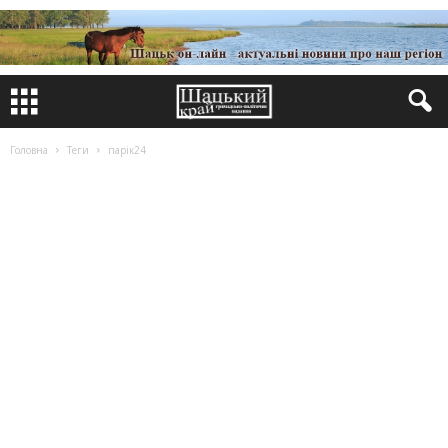
Головна
Теги
парік24