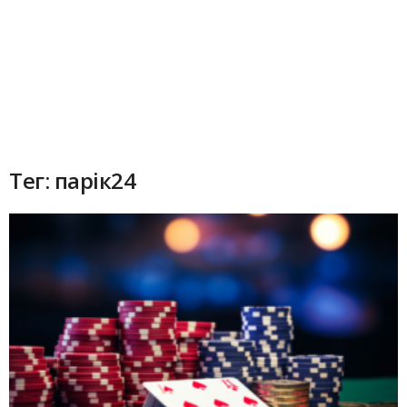
Тег: парік24