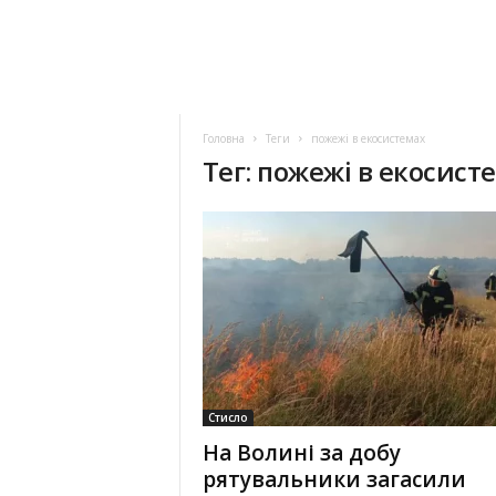
Головна
Теги
пожежі в екосистемах
Тег: пожежі в екосист
Стисло
На Волині за добу
рятувальники загасили