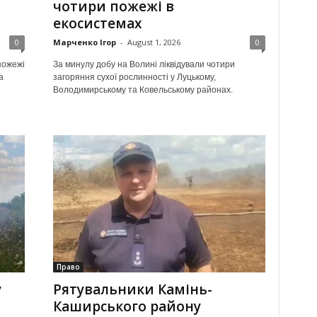
чотири пожежі в
екосистемах
0
Марченко Ігор
-
August 1, 2026
0
пожежі
За минулу добу на Волині ліквідували чотири
а
загоряння сухої рослинності у Луцькому,
Володимирському та Ковельському районах.
Право
у
Рятувальники Камінь-
в
Каширського району