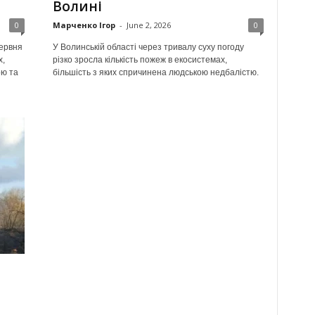
Волині
0
Марченко Ігор
-
June 2, 2026
0
червня
У Волинській області через тривалу суху погоду
х,
різко зросла кількість пожеж в екосистемах,
ою та
більшість з яких спричинена людською недбалістю.