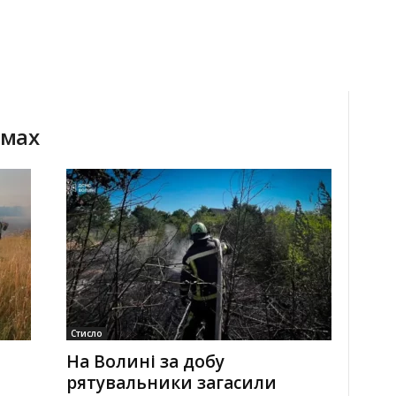
емах
Стисло
На Волині за добу
рятувальники загасили