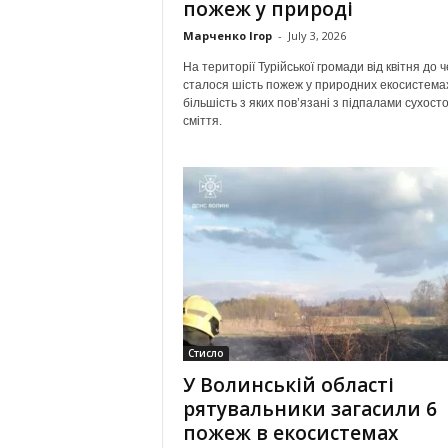
пожеж у природі
Марченко Ігор
-
July 3, 2026
На території Турійської громади від квітня до 
сталося шість пожеж у природних екосистема
більшість з яких пов’язані з підпалами сухост
сміття.
Стисло
У Волинській області
рятувальники загасили 6
пожеж в екосистемах