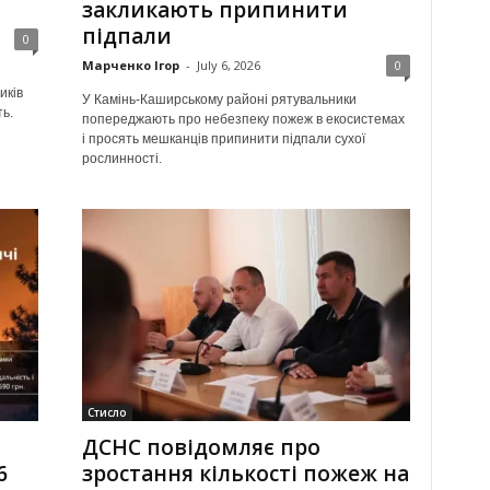
закликають припинити
підпали
0
Марченко Ігор
-
July 6, 2026
0
иків
У Камінь-Каширському районі рятувальники
ь.
попереджають про небезпеку пожеж в екосистемах
і просять мешканців припинити підпали сухої
рослинності.
Стисло
ДСНС повідомляє про
6
зростання кількості пожеж на