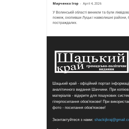
Марченко Ігор
-
April 4, 2026
У Волинській області виникли та були ліквідова
пожеж, охопивши Луцьк і навколишні райони, 
постраждалих.
Шацький край - офіційний портал інформаці
аналітичного видання Шаччини. При копіюв
матеріалів - відкрите для пошукових систе
гіперпосилання обов'язкове! При використа
фото - посилання обов'язкове!
Зконтактуйтеся з нами:
shackijkraj@gmail.