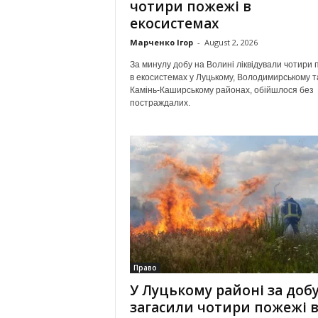
чотири пожежі в
екосистемах
Марченко Ігор
-
August 2, 2026
За минулу добу на Волині ліквідували чотири 
в екосистемах у Луцькому, Володимирському т
Камінь-Каширському районах, обійшлося без
постраждалих.
Право
У Луцькому районі за доб
загасили чотири пожежі 