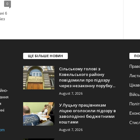
0
ні 6
без
ЩЕ БІЛЬШЕ НОВИН
ПО
Прав
Сільському голові з
Ковельського району
Лист
повідомили про підозру
через незаконну порубку...
Цікав
йно-
August 7, 2026
Війсь
ання
м
Політ
У Луцьку працівникам
ліцею оголосили підозру в
нні
Еконо
заволодінні бюджетними
коштами
Стис
August 7, 2026
com