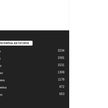
ПУЛЯРНА КАТЕГОРІЯ
3234
о
1591
и
1531
о
1309
ко
1178
ика
872
міка
653
ло