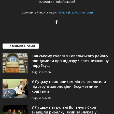
посилання обов'язкове!
Зконтактуйтеся з нами:
shackijkraj@gmail.com
ЩЕ БІЛЬШЕ НОВИН
Сільському голові з Ковельського району
повідомили про підозру через незаконну
порубку...
August 7, 2026
У Луцьку працівникам ліцею оголосили
підозру в заволодінні бюджетними
коштами
August 7, 2026
У Луцьку патрульні Вілівчук і Скоп
знайшли рибалку, який заблукав у...