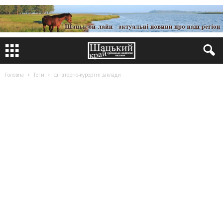
Головна
Теги
санаторно-курортні заклади