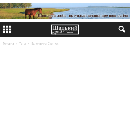
Головна
Теги
Валентина Степюк