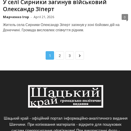
У селі Сирники загинув військовий
Олександр Зіперт
Марченко Ігор
-
April 21, 2026
0
Житель села Сирники Олександр Зіперт загинув у зоні бойових дій на
Донеччині. Громада висловлює співчуття рідним.
1
2
3
Шацький край - офіційний портал інформаційно-аналітичного видання
Шаччини. При копіювання матеріалів - відкрите для пошукових
систем гіперпосилання обов'язкове! При використанні фото -