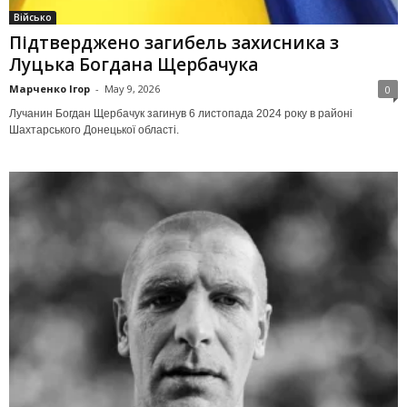
Військо
Підтверджено загибель захисника з
Луцька Богдана Щербачука
Марченко Ігор
-
May 9, 2026
0
Лучанин Богдан Щербачук загинув 6 листопада 2024 року в районі
Шахтарського Донецької області.