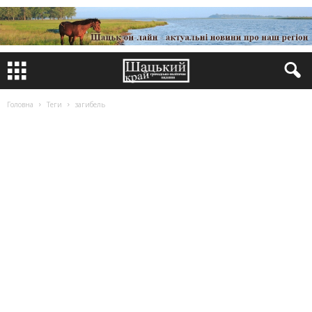
Головна
Теги
загибель