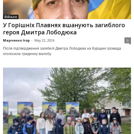
Військо
У Горішніх Плавнях вшанують загиблого
героя Дмитра Лободюка
Марченко Ігор
-
May 22, 2026
0
Після підтвердження загибелі Дмитра Лободюка на Курщині громада
оголосила триденну жалобу.