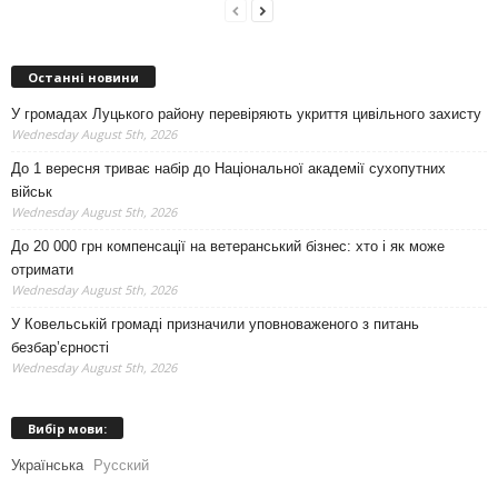
Останні новини
У громадах Луцького району перевіряють укриття цивільного захисту
Wednesday August 5th, 2026
До 1 вересня триває набір до Національної академії сухопутних
військ
Wednesday August 5th, 2026
До 20 000 грн компенсації на ветеранський бізнес: хто і як може
отримати
Wednesday August 5th, 2026
У Ковельській громаді призначили уповноваженого з питань
безбар’єрності
Wednesday August 5th, 2026
Вибір мови:
Українська
Русский