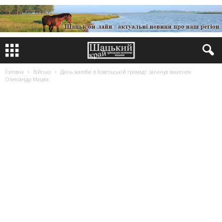
Головна
Військо
День жалоби в Ковельській громаді: загинув захисник
Олександр Мацюк