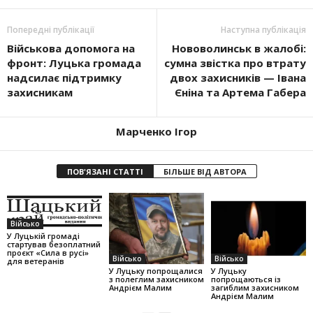
Попередні публікації
Наступна публікація
Військова допомога на
Нововолинськ в жалобі:
фронт: Луцька громада
сумна звістка про втрату
надсилає підтримку
двох захисників — Івана
захисникам
Єніна та Артема Габера
Марченко Ігор
ПОВ'ЯЗАНІ СТАТТІ
БІЛЬШЕ ВІД АВТОРА
Військо
У Луцькій громаді
стартував безоплатний
проєкт «Сила в русі»
Військо
Військо
для ветеранів
У Луцьку попрощалися
У Луцьку
з полеглим захисником
попрощаються із
Андрієм Малим
загиблим захисником
Андрієм Малим