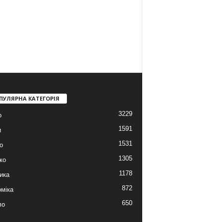
ПУЛЯРНА КАТЕГОРІЯ
3229
о
1591
и
1531
о
1305
ко
1178
ика
872
міка
650
ло