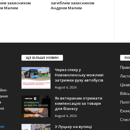
лим захисником
загиблим захисником
єм Малим
Андрієм Малим
ЩЕ БІЛЬШЕ НОВИН
ПО
Прав
Через спеку у
Нововолинську можливі
Лист
затримки руху автобусів
Цікав
August 6, 2026
йно-
Війсь
ання
Як ветеранам отримати
м
Політ
компенсацію за товари
для бізнесу
нні
Еконо
August 6, 2026
Стис
У Луцьку на вулиці
com