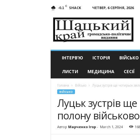
C
SHACK
ЧЕТВЕР, 6 СЕРПНЯ, 2026
-0.1
Шацький
край
ІНТЕРВ’Ю
ІСТОРІЯ
ВІЙСЬКО
ЛИСТИ
МЕДИЦИНА
СЕСІЇ
Головна
Військо
Луцьк зустрів ще чотирьох звіл
ВІЙСЬКО
Луцьк зустрів ще
полону військов
Автор
Марченко Ігор
-
March 1, 2024
16