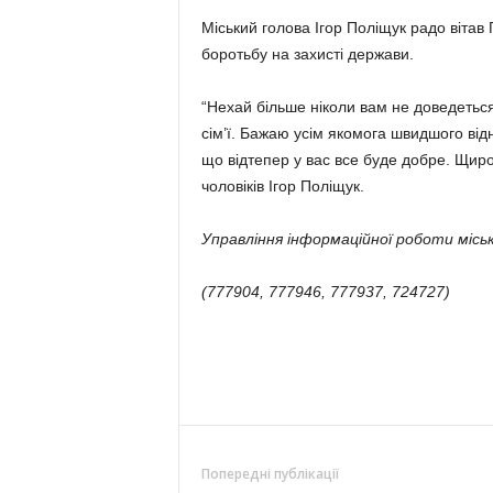
Міський голова Ігор Поліщук радо вітав 
боротьбу на захисті держави.
“Нехай більше ніколи вам не доведеться 
сім’ї. Бажаю усім якомога швидшого від
що відтепер у вас все буде добре. Щиро 
чоловіків Ігор Поліщук.
Управління інформаційної роботи міськ
(777904, 777946, 777937, 724727)
Попередні публікації