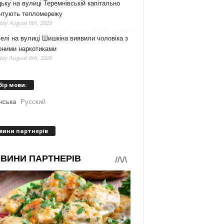
ьку на вулиці Теремнівській капітально
нтують тепломережу
ay August 6th, 2026
елі на вулиці Шишкіна виявили чоловіка з
рними наркотиками
ay August 6th, 2026
бір мови:
нська
Русский
вини партнерів