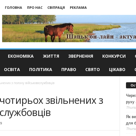
ГОЛОВНА
ПРО НАС
СВІПРАЦЯ
РЕКЛАМА
ЕКОНОМІКА
ЖИТТЯ
ЗВЕРНЕННЯ
КОНКУРСИ
ОСВІТА
ПОЛІТИКА
ПРАВО
СВЯТО
ЦІКАВО
ьнених з полону військовослужбовців
Ос
Чере
 чотирьох звільнених з
руху 
Thursd
ослужбовців
Як ве
для б
89
Thursd