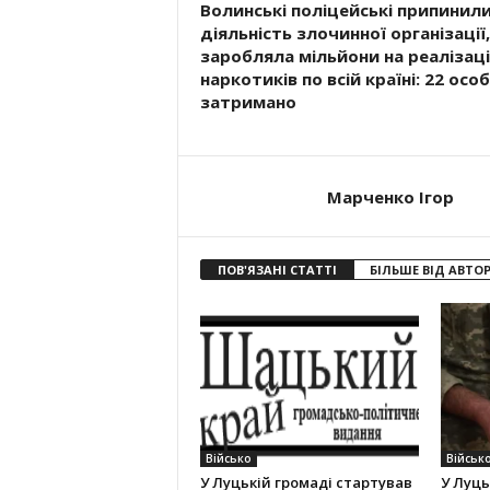
Волинські поліцейські припинил
діяльність злочинної організації,
заробляла мільйони на реалізаці
наркотиків по всій країні: 22 осо
затримано
Марченко Ігор
ПОВ'ЯЗАНІ СТАТТІ
БІЛЬШЕ ВІД АВТО
Військо
Військ
У Луцькій громаді стартував
У Луць