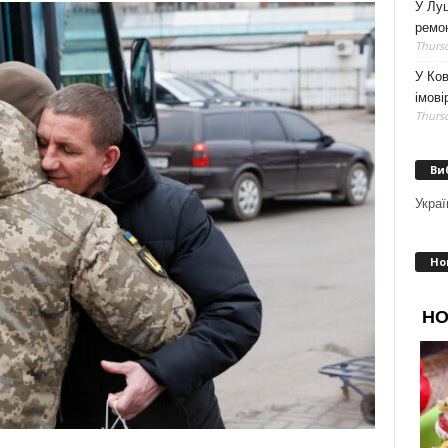
У Луц
ремо
Thursd
У Ков
імові
Thursd
Ви
Украї
Но