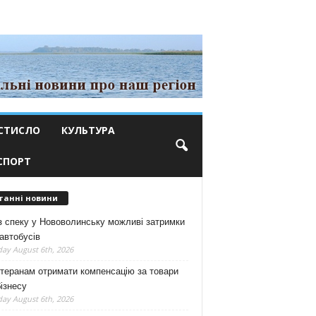
СТИСЛО
КУЛЬТУРА
СПОРТ
танні новини
з спеку у Нововолинську можливі затримки
автобусів
ay August 6th, 2026
теранам отримати компенсацію за товари
ізнесу
ay August 6th, 2026