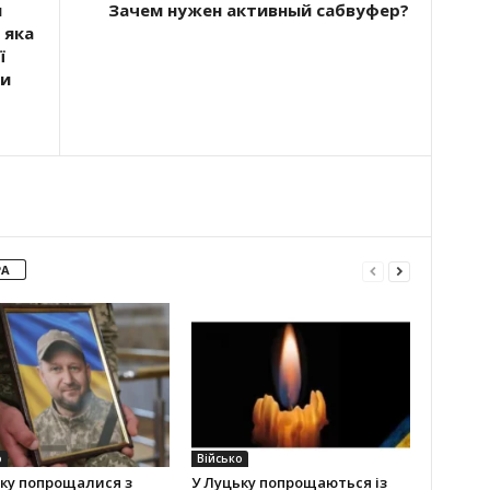
и
Зачем нужен активный сабвуфер?
 яка
ї
би
РА
о
Військо
ку попрощалися з
У Луцьку попрощаються із