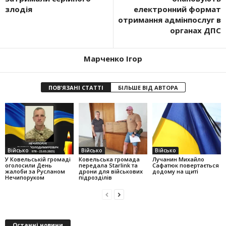
злодія
електронний формат
отримання адмінпослуг в
органах ДПС
Марченко Ігор
ПОВ'ЯЗАНІ СТАТТІ
БІЛЬШЕ ВІД АВТОРА
Військо
Військо
Військо
У Ковельській громаді
Ковельська громада
Лучанин Михайло
оголосили День
передала Starlink та
Сафатюк повертається
жалоби за Русланом
дрони для військових
додому на щиті
Нечипоруком
підрозділів
Останні новини