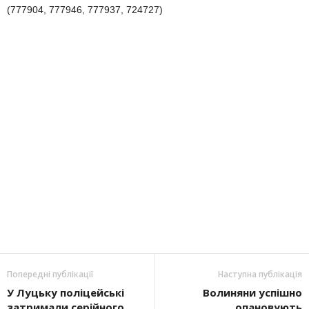
(777904, 777946, 777937, 724727)
Попередні публікації
Наступна публікація
У Луцьку поліцейські
Волиняни успішно
затримали серійного
опановують