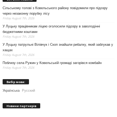
Сільському голові з Ковельського району повідомили про підозру
через незаконну порубку лісу
Friday August 7th, 2026
У Луцьку працівникам ліцею оголосили підозру в заволодінні
бюджетними коштами
Friday August 7th, 2026
У Луцьку патрульні Вілівчук і Скоп знайшли рибалку, який заблукав у
хащах
Friday August 7th, 2026
Поблизу села Ружин у Ковельській громаді загорівся комбайн
Friday August 7th, 2026
Вибір мови:
Українська
Русский
Новини партнерів