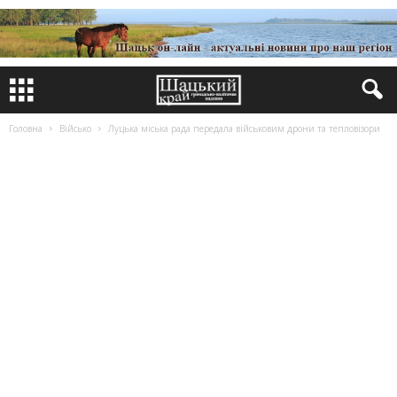
Головна
Військо
Луцька міська рада передала військовим дрони та тепловізори