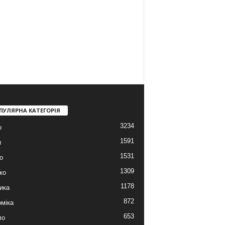
ПУЛЯРНА КАТЕГОРІЯ
3234
о
1591
и
1531
о
1309
ко
1178
ика
872
міка
653
ло