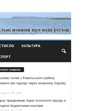
СТИСЛО
КУЛЬТУРА
СПОРТ
танні новини
ькому голові з Ковельського району
омили про підозру через незаконну порубку
 August 7th, 2026
ьку працівникам ліцею оголосили підозру в
лодінні бюджетними коштами
 August 7th, 2026