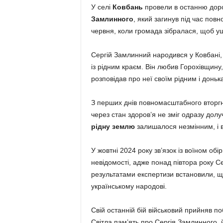
У селі
Ковбань
провели в останню доро
Замлинного
, який загинув під час пов
червня, коли громада зібралася, щоб уш
Сергій Замлинний народився у Ковбані, 
із рідним краєм. Він любив Горохівщину
розповідав про неї своїм рідним і доньк
З перших днів повномасштабного вторгне
через стан здоров’я не зміг одразу дол
рідну землю
залишалося незмінним, і вл
У жовтні 2024 року зв’язок із воїном об
невідомості, адже понад півтора року С
результатами експертизи встановили, що
українському народові.
Свій останній бій військовий прийняв п
Світла пам’ять про Сергія Замлинного, й