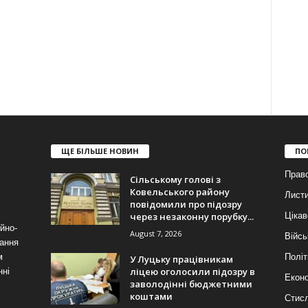
ЩЕ БІЛЬШЕ НОВИН
ПО
Прав
Сільському голові з
Ковельського району
Лист
повідомили про підозру
через незаконну порубку...
Цікав
йно-
August 7, 2026
Війсь
ання
м
Політ
У Луцьку працівникам
ліцею оголосили підозру в
нні
Еконо
заволодінні бюджетними
коштами
Стис