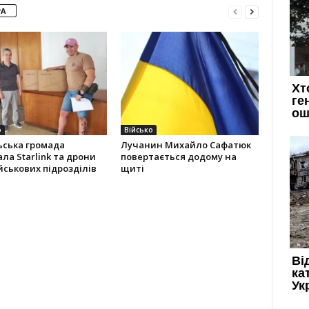
РА
о
Військо
ьська громада
Лучанин Михайло Сафатюк
ла Starlink та дрони
повертається додому на
йськових підрозділів
щиті