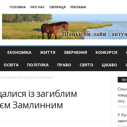
ГОЛОВНА
ПРО НАС
СВІПРАЦЯ
РЕКЛАМА
ЕКОНОМІКА
ЖИТТЯ
ЗВЕРНЕННЯ
КОНКУРСИ
ОСВІТА
ПОЛІТИКА
ПРАВО
СВЯТО
ЦІКАВО
иблим захисником Сергієм Замлинним
Ос
Сільс
алися із загиблим
повід
ієм Замлинним
лісу
Friday
У Луц
заво
Friday