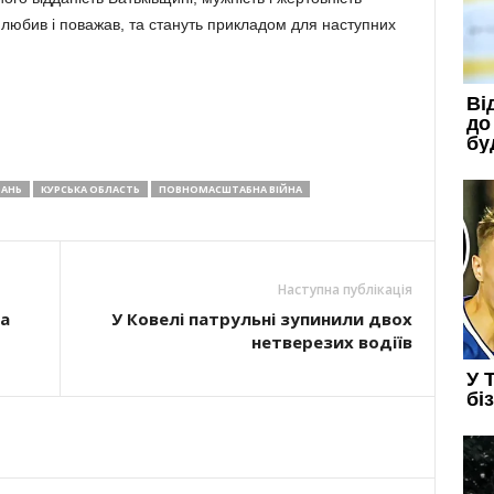
, любив і поважав, та стануть прикладом для наступних
БАНЬ
КУРСЬКА ОБЛАСТЬ
ПОВНОМАСШТАБНА ВІЙНА
Наступна публікація
на
У Ковелі патрульні зупинили двох
нетверезих водіїв