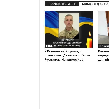
ПОВ'ЯЗАНІ СТАТТІ
БІЛЬШЕ ВІД АВТО
Військо
Військ
У Ковельській громаді
Ковел
оголосили День жалоби за
переда
Русланом Нечипоруком
для ві