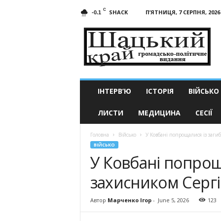
C
SHACK
П’ЯТНИЦЯ, 7 СЕРПНЯ, 2026
-0.1
Шацький
край
ІНТЕРВ’Ю
ІСТОРІЯ
ВІЙСЬКО
ЛИСТИ
МЕДИЦИНА
СЕСІЇ
Головна
Військо
У Ковбані попрощалися із заг
ВІЙСЬКО
У Ковбані попрощ
захисником Серг
Автор
Марченко Ігор
-
June 5, 2026
123