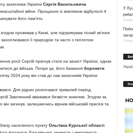
гу захисника України
Сергія Васильовича
У Луц
номасштабної війни. Прощання із земляком відбулося 4
рибал
анувати його пам’ять.
Friday
Побли
згодом проживав у Києві, але підтримував тісний зв’язок
загор
, захоплювався її природою та часто з теплотою
Friday
ам.
Ви
ння росії Сергій прагнув стати на захист України, однак
Украї
учитися до війська. Попри це, його бажання
боронити
ітку 2024 року він став до лав захисників України.
Но
ірвався. Для рідних розпочався тривалий період
ергій Замлинний вважався безвісти зниклим. Згодом за
 він загинув, залишаючись вірним військовій присязі та
облизу населеного пункту
Ольгівка Курської області
.
ого відданість Батьківщині, мужність і жертовність