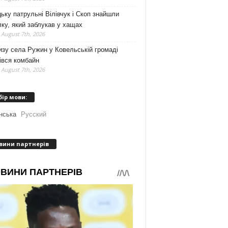
ьку патрульні Вілівчук і Скоп знайшли
ку, який заблукав у хащах
 August 7th, 2026
зу села Ружин у Ковельській громаді
івся комбайн
 August 7th, 2026
бір мови:
нська
Русский
вини партнерів