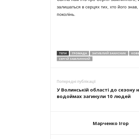
залишаться в серцях тих, хто його знав
поколінь.
ТЕГИ
ГРОМАДА
ЗАГИБЛИЙ ЗАХИСНИК
КОВ
СЕРГІЙ ЗАМЛИННИЙ
Попередні публікації
У Волинській області до сезону 
водоймах загинули 10 людей
Марченко Ігор