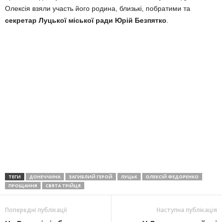
Олексія взяли участь його родина, близькі, побратими та
секретар Луцької міської ради Юрій Безпятко
.
ТЕГИ
ДОНЕЧЧИНА
ЗАГИБЛИЙ ГЕРОЙ
ЛУЦЬК
ОЛЕКСІЙ ФЕДОРЕНКО
ПРОЩАННЯ
СВЯТА ТРІЙЦЯ
Попередні публікації
Наступна публікація