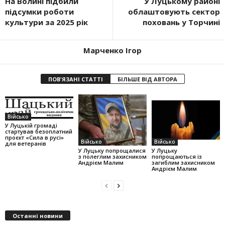
На Волині підбили
У Луцькому районі
підсумки роботи
облаштовують сектор
культури за 2025 рік
поховань у Торчині
Марченко Ігор
ПОВ'ЯЗАНІ СТАТТІ
БІЛЬШЕ ВІД АВТОРА
Військо
У Луцькій громаді
стартував безоплатний
проєкт «Сила в русі»
Військо
Військо
для ветеранів
У Луцьку попрощалися
У Луцьку
з полеглим захисником
попрощаються із
Андрієм Малим
загиблим захисником
Андрієм Малим
Останні новини