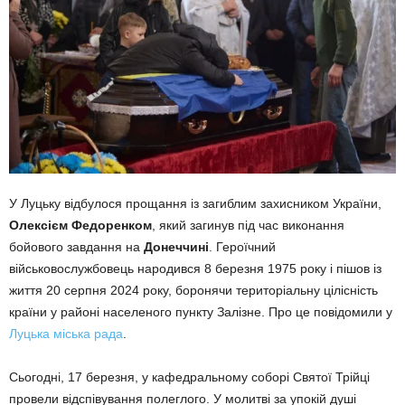
У Луцьку відбулося прощання із загиблим захисником України,
Олексієм Федоренком
, який загинув під час виконання
бойового завдання на
Донеччині
. Героїчний
військовослужбовець народився 8 березня 1975 року і пішов із
життя 20 серпня 2024 року, боронячи територіальну цілісність
країни у районі населеного пункту Залізне. Про це повідомили у
Луцька міська рада
.
Сьогодні, 17 березня, у кафедральному соборі Святої Трійці
провели відспівування полеглого. У молитві за упокій душі