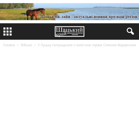
Головна
Військо
У Луцьку попрощалися з полеглим героєм Олексієм Федоренком