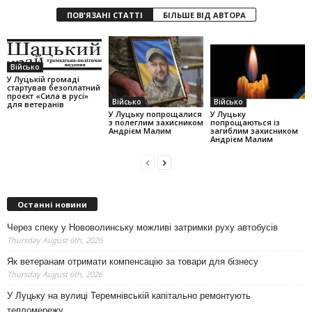
ПОВ'ЯЗАНІ СТАТТІ
БІЛЬШЕ ВІД АВТОРА
Військо
У Луцькій громаді
стартував безоплатний
проєкт «Сила в русі»
Військо
Військо
для ветеранів
У Луцьку попрощалися
У Луцьку
з полеглим захисником
попрощаються із
Андрієм Малим
загиблим захисником
Андрієм Малим
Останні новини
Через спеку у Нововолинську можливі затримки руху автобусів
Thursday August 6th, 2026
Як ветеранам отримати компенсацію за товари для бізнесу
Thursday August 6th, 2026
У Луцьку на вулиці Теремнівській капітально ремонтують
тепломережу