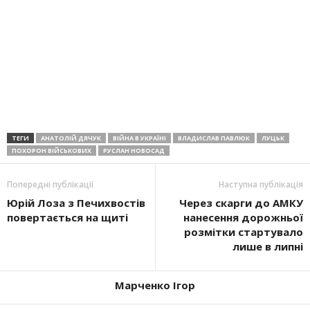
ТЕГИ
АНАТОЛІЙ ДЯЧУК
ВІЙНА В УКРАЇНІ
ВЛАДИСЛАВ ПАВЛЮК
ЛУЦЬК
ПОХОРОН ВІЙСЬКОВИХ
РУСЛАН НОВОСАД
Попередні публікації
Наступна публікація
Юрій Лоза з Печихвостів
Через скарги до АМКУ
повертається на щиті
нанесення дорожньої
розмітки стартувало
лише в липні
Марченко Ігор