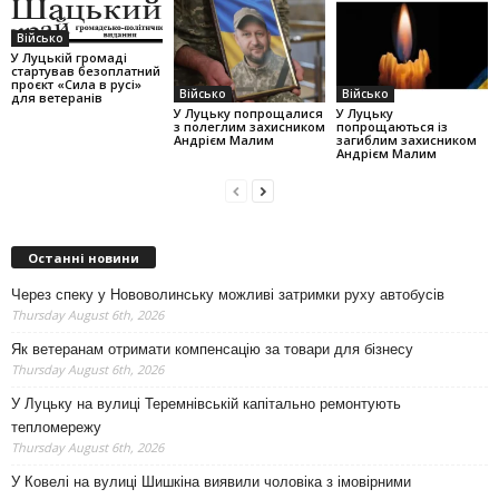
Військо
У Луцькій громаді
стартував безоплатний
проєкт «Сила в русі»
Військо
Військо
для ветеранів
У Луцьку попрощалися
У Луцьку
з полеглим захисником
попрощаються із
Андрієм Малим
загиблим захисником
Андрієм Малим
Останні новини
Через спеку у Нововолинську можливі затримки руху автобусів
Thursday August 6th, 2026
Як ветеранам отримати компенсацію за товари для бізнесу
Thursday August 6th, 2026
У Луцьку на вулиці Теремнівській капітально ремонтують
тепломережу
Thursday August 6th, 2026
У Ковелі на вулиці Шишкіна виявили чоловіка з імовірними