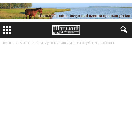
Головна
Військо
У Луцьку розглянули участь жінок у безпеці та обороні