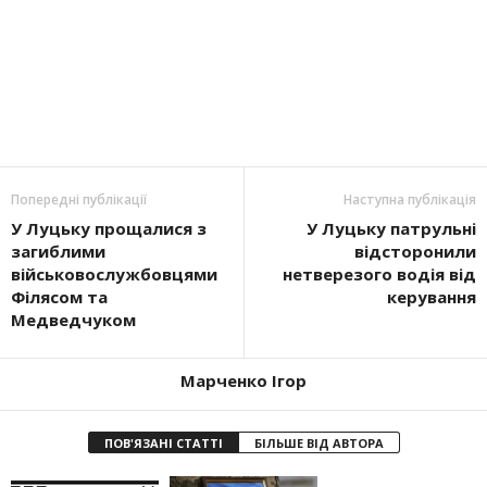
Попередні публікації
Наступна публікація
У Луцьку прощалися з
У Луцьку патрульні
загиблими
відсторонили
військовослужбовцями
нетверезого водія від
Філясом та
керування
Медведчуком
Марченко Ігор
ПОВ'ЯЗАНІ СТАТТІ
БІЛЬШЕ ВІД АВТОРА