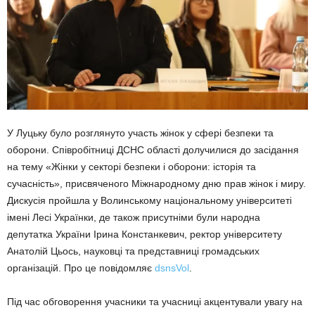
У Луцьку було розглянуто участь жінок у сфері безпеки та
оборони. Співробітниці ДСНС області долучилися до засідання
на тему «Жінки у секторі безпеки і оборони: історія та
сучасність», присвяченого Міжнародному дню прав жінок і миру.
Дискусія пройшла у Волинському національному університеті
імені Лесі Українки, де також присутніми були народна
депутатка України Ірина Констанкевич, ректор університету
Анатолій Цьось, науковці та представниці громадських
організацій. Про це повідомляє
dsnsVol
.
Під час обговорення учасники та учасниці акцентували увагу на