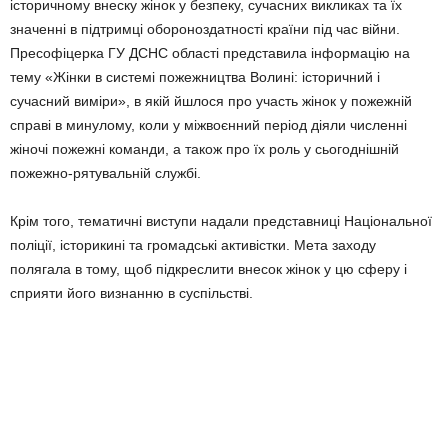
історичному внеску жінок у безпеку, сучасних викликах та їх
значенні в підтримці обороноздатності країни під час війни.
Пресофіцерка ГУ ДСНС області представила інформацію на
тему «Жінки в системі пожежництва Волині: історичний і
сучасний виміри», в якій йшлося про участь жінок у пожежній
справі в минулому, коли у міжвоєнний період діяли численні
жіночі пожежні команди, а також про їх роль у сьогоднішній
пожежно-рятувальній службі.
Крім того, тематичні виступи надали представниці Національної
поліції, історикині та громадські активістки. Мета заходу
полягала в тому, щоб підкреслити внесок жінок у цю сферу і
сприяти його визнанню в суспільстві.