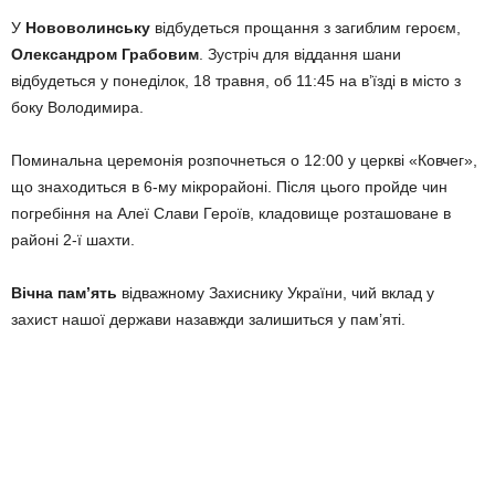
У
Нововолинську
відбудеться прощання з загиблим героєм,
Олександром Грабовим
. Зустріч для віддання шани
відбудеться у понеділок, 18 травня, об 11:45 на в’їзді в місто з
боку Володимира.
Поминальна церемонія розпочнеться о 12:00 у церкві «Ковчег»,
що знаходиться в 6-му мікрорайоні. Після цього пройде чин
погребіння на Алеї Слави Героїв, кладовище розташоване в
районі 2-ї шахти.
Вічна пам’ять
відважному Захиснику України, чий вклад у
захист нашої держави назавжди залишиться у пам’яті.