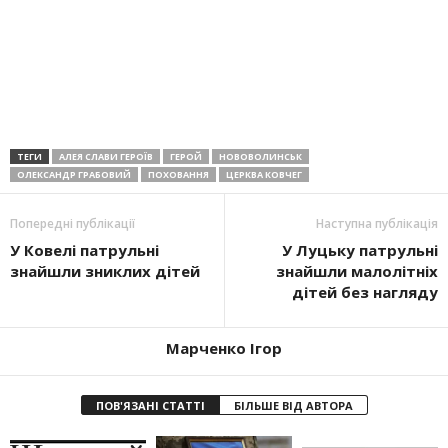
ТЕГИ
АЛЕЯ СЛАВИ ГЕРОЇВ
ГЕРОЙ
НОВОВОЛИНСЬК
ОЛЕКСАНДР ГРАБОВИЙ
ПОХОВАННЯ
ЦЕРКВА КОВЧЕГ
Попередні публікації
Наступна публікація
У Ковелі патрульні
У Луцьку патрульні
знайшли зниклих дітей
знайшли малолітніх
дітей без нагляду
Марченко Ігор
ПОВ'ЯЗАНІ СТАТТІ
БІЛЬШЕ ВІД АВТОРА