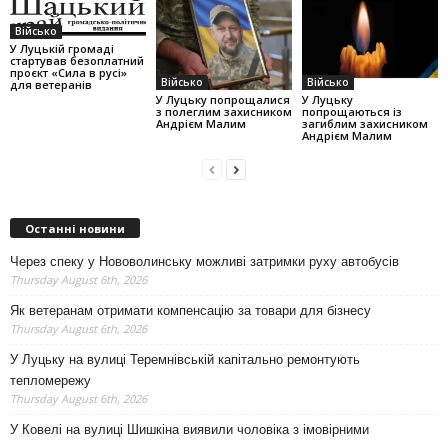
Військо
У Луцькій громаді
стартував безоплатний
проєкт «Сила в русі»
Військо
Військо
для ветеранів
У Луцьку попрощалися
У Луцьку
з полеглим захисником
попрощаються із
Андрієм Малим
загиблим захисником
Андрієм Малим
Останні новини
Через спеку у Нововолинську можливі затримки руху автобусів
Thursday August 6th, 2026
Як ветеранам отримати компенсацію за товари для бізнесу
Thursday August 6th, 2026
У Луцьку на вулиці Теремнівській капітально ремонтують
тепломережу
Thursday August 6th, 2026
У Ковелі на вулиці Шишкіна виявили чоловіка з імовірними