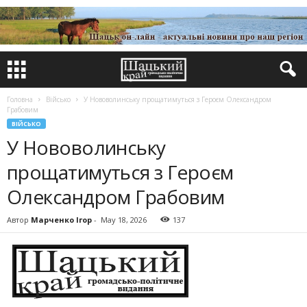
Головна
Військо
У Нововолинську прощатимуться з Героєм Олександром
Грабовим
ВІЙСЬКО
У Нововолинську
прощатимуться з Героєм
Олександром Грабовим
Автор
Марченко Ігор
-
May 18, 2026
137