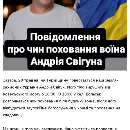
Завтра,
20 травня
, на
Турійщину
повертається наш земляк,
захисник України
Андрій Свігун. Його тіло вирушить від
Ковельського моргу о 10:30. О 13:00 у селі Дольськ
розпочнеться чин поховання біля будинку воїна, після чого
відбудеться заупокійне богослужіння у храмі та поховання на
кладовищі.
Мешканців громади закликають гідно зустріти та провести в