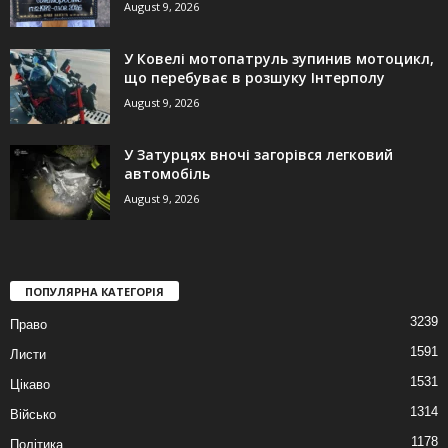
August 9, 2026
У Ковелі мотопатруль зупинив мотоцикл,
що перебуває в розшуку Інтерполу
August 9, 2026
У Затурцях вночі загорівся легковий
автомобіль
August 9, 2026
ПОПУЛЯРНА КАТЕГОРІЯ
3239
Право
1591
Листи
1531
Цікаво
1314
Військо
1178
Політика