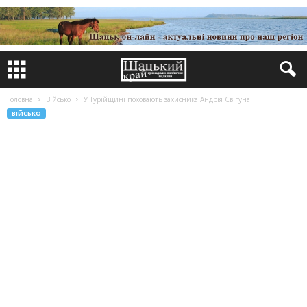
Головна
Військо
У Турійщині поховають захисника Андрія Свігуна
ВІЙСЬКО