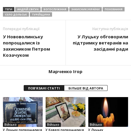
ТЕГИ
АНДРІЙ СВІГУН
БОГОСЛУЖІННЯ
ЗАХИСНИК УКРАЇНИ
ПОХОВАННЯ
СЕЛО ДОЛЬСЬК
ТУРІЙЩИНА
Попередні публікації
Наступна публікація
У Нововолинську
У Луцьку обговорили
попрощалися із
підтримку ветеранів на
захисником Петром
засіданні ради
Козачуком
Марченко Ігор
ПОВ'ЯЗАНІ СТАТТІ
БІЛЬШЕ ВІД АВТОРА
Військо
Військо
Військо
У Луцьку попрощалися
У Ковелі попрощалися
У Луцьку