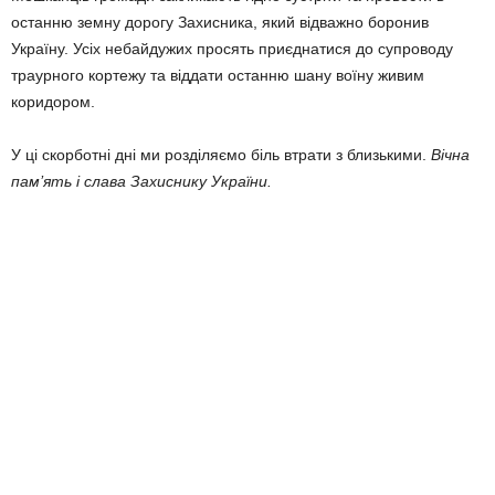
останню земну дорогу Захисника, який відважно боронив
Україну. Усіх небайдужих просять приєднатися до супроводу
траурного кортежу та віддати останню шану воїну живим
коридором.
У ці скорботні дні ми розділяємо біль втрати з близькими.
Вічна
пам’ять і слава Захиснику України.