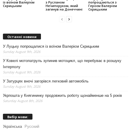
із воїном Валерієм
з Русланом
попрощаються з
Скрицьким
Нечипоруком, який
Героєм Валерієм
загинув на Донеччині
Скрицьким
Останні новини
У Луцьку попрощалися із воїном Валерієм Скрицьким
Sunday August 9th, 2026
У Ковелі мотопатруль зупинив мотоцикл, що перебуває в розшуку
Інтерполу
Sunday August 9th, 2026
У Затурцях вночі загорівся легковий автомобіль
Sunday August 9th, 2026
Укрпошта у Княгининку продовжить роботу щонайменше на 5 років
Saturday August 8th, 2026
Вибір мови:
Українська
Русский