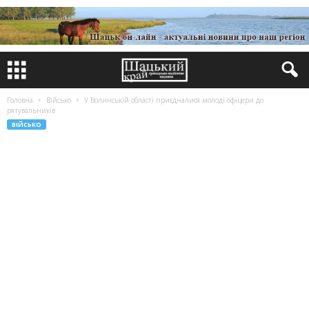
Головна
Військо
У Волинській області приєдналися молоді офіцери до
рятувальників
ВІЙСЬКО