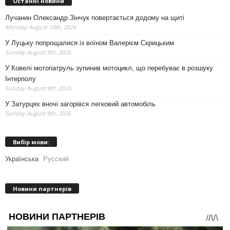
Останні новини
Лучанин Олександр Зінчук повертається додому на щиті
Monday August 10th, 2026
У Луцьку попрощалися із воїном Валерієм Скрицьким
Sunday August 9th, 2026
У Ковелі мотопатруль зупинив мотоцикл, що перебуває в розшуку
Інтерполу
Sunday August 9th, 2026
У Затурцях вночі загорівся легковий автомобіль
Sunday August 9th, 2026
Вибір мови:
Українська
Русский
Новини партнерів