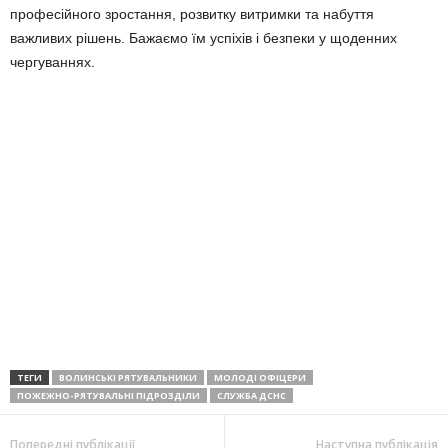
професійного зростання, розвитку витримки та набуття
важливих рішень. Бажаємо їм успіхів і безпеки у щоденних
чергуваннях.
ТЕГИ
ВОЛИНСЬКІ РЯТУВАЛЬНИКИ
МОЛОДІ ОФІЦЕРИ
ПОЖЕЖНО-РЯТУВАЛЬНІ ПІДРОЗДІЛИ
СЛУЖБА ДСНС
Попередні публікації
Наступна публікація