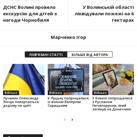
ДСНС Волині провело
У Волинській області
екскурсію для дітей з
ліквідували пожежі на 6
нагоди Чорнобиля
гектарах
Марченко Ігор
ПОВ'ЯЗАНІ СТАТТІ
БІЛЬШЕ ВІД АВТОРА
Військо
Військо
Військо
Лучанин Олександр
У Луцьку попрощалися
У Ковелі попрощалися
Зінчук повертається
із воїном Валерієм
з Русланом
додому на щиті
Скрицьким
Нечипоруком, який
загинув на Донеччині