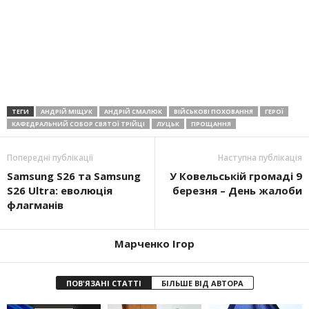
ТЕГИ
АНДРІЙ МІЩУК
АНДРІЙ СМАЛЮК
ВІЙСЬКОВІ ПОХОВАННЯ
ГЕРОЇ
КАФЕДРАЛЬНИЙ СОБОР СВЯТОЇ ТРІЙЦІ
ЛУЦЬК
ПРОЩАННЯ
Попередні публікації
Наступна публікація
Samsung S26 та Samsung
У Ковельській громаді 9
S26 Ultra: еволюція
березня – День жалоби
флагманів
Марченко Ігор
ПОВ'ЯЗАНІ СТАТТІ
БІЛЬШЕ ВІД АВТОРА