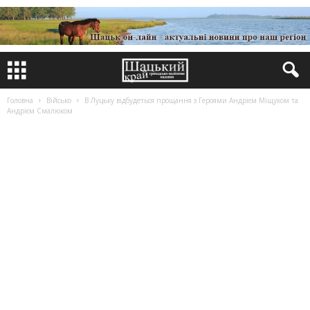
Головна
Військо
В Луцьку відбудеться прощання з Героями Андрієм Міщуком та
Андрієм Смалюком