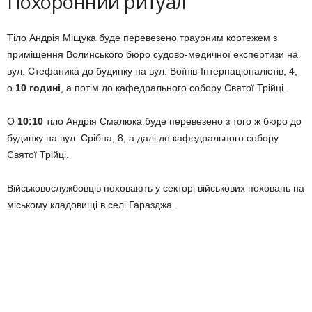
Похоронний ритуал
Тіло Андрія Міщука буде перевезено траурним кортежем з
приміщення Волинського бюро судово-медичної експертизи на
вул. Стефаника до будинку на вул. Воїнів-Інтернаціоналістів, 4,
о
10 годині
, а потім до кафедрального собору Святої Трійці.
О
10:10
тіло Андрія Смалюка буде перевезено з того ж бюро до
будинку на вул. Срібна, 8, а далі до кафедрального собору
Святої Трійці.
Військовослужбовців поховають у секторі військових поховань на
міському кладовищі в селі Гаразджа.