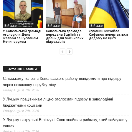
Військо
Військо
Військо
У Ковельській громаді
Ковельська громада
Лучанин Михайло
оголосили День
передала Starlink та
Сафатюк повертається
жалоби за Русланом
дрони для військових
додому на щиті
Нечипоруком
підрозділів
Останні новини
Сільському голові з Ковельського району повідомили про підозру
через незаконну порубку лісу
Friday August 7th, 2026
У Луцьку працівникам ліцею оголосили підозру в заволодінні
бюджетними коштами
Friday August 7th, 2026
У Луцьку патрульні Вілівчук і Скоп знайшли рибалку, який заблукав у
хащах
Friday August 7th, 2026