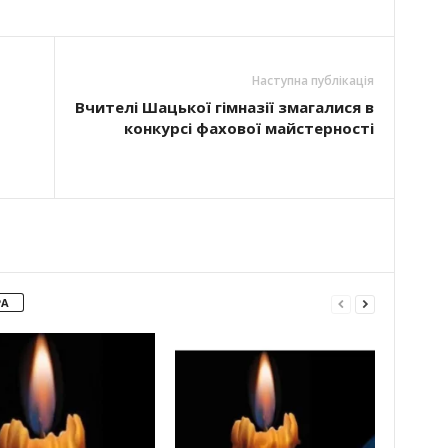
Наступна публікація
Вчителі Шацької гімназії змагалися в
конкурсі фахової майстерності
РА