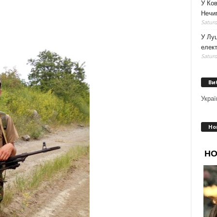
У Ко
Нечип
Saturd
У Луц
елек
Saturd
Ви
Украї
Но