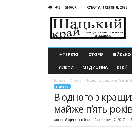
C
SHACK
СУБОТА, 8 СЕРПНЯ, 2026
-0.1
Шацький
край
ІНТЕРВ’Ю
ІСТОРІЯ
ВІЙСЬКО
ЛИСТИ
МЕДИЦИНА
СЕСІЇ
Головна
Військо
В одного з кращих снайперів Ук
ВІЙСЬКО
В одного з кращи
майже п’ять рокі
Автор
Марченко Ігор
-
December 12, 2017