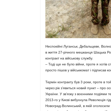
Неспокійні Луганськ, Дебальцеве, Волно
в життя 27-річного мешканця Шацька Р
контракт на військову службу.
– Тоді ще не було війни, проте я хотів с
просто пішов у військкомат і підписав ко
Термін контракту був 3 роки, проте в то
через рік з’явиться новий пункт – про ос
України. У зв’язку з воєнними подіями т
2013-го у Києві вибухнула Революція гід
Новоград-Волинський, в якій оголосили т