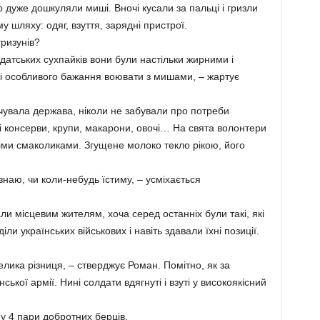
о дуже дошкуляли миші. Вночі кусали за пальці і гризли
 шляху: одяг, взуття, зарядні пристрої.
ризунів?
датських сухпайків вони були настільки жирними і
ні особливого бажання воювати з мишами, – жартує
чувала держава, ніколи не забували про потреби
ві консерви, крупи, макарони, овочі… На свята волонтери
ми смаколиками. Згущене молоко текло рікою, його
знаю, чи коли-небудь їстиму, – усміхається
ли місцевим жителям, хоча серед останніх були такі, які
и українських військових і навіть здавали їхні позиції.
елика різниця, – стверджує Роман. Помітно, як за
ської армії. Нині солдати вдягнуті і взуті у високоякісний
му 4 пари добротних берців.