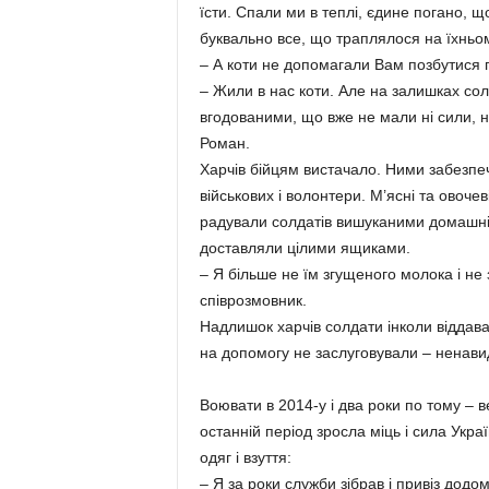
їсти. Спали ми в теплі, єдине погано, щ
буквально все, що траплялося на їхньому
– А коти не допомагали Вам позбутися г
– Жили в нас коти. Але на залишках сол
вгодованими, що вже не мали ні сили, 
Роман.
Харчів бійцям вистачало. Ними забезпе
військових і волонтери. М’ясні та овоче
радували солдатів вишуканими домашні
доставляли цілими ящиками.
– Я більше не їм згущеного молока і не 
співрозмовник.
Надлишок харчів солдати інколи віддава
на допомогу не заслуговували – ненавиділ
Воювати в 2014-у і два роки по тому – в
останній період зросла міць і сила Україн
одяг і взуття:
– Я за роки служби зібрав і привіз додо