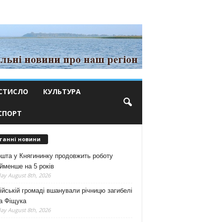
СТИСЛО
КУЛЬТУРА
СПОРТ
танні новини
шта у Княгининку продовжить роботу
йменше на 5 років
ay August 8th, 2026
ійській громаді вшанували річницю загибелі
а Фіщука
ay August 8th, 2026