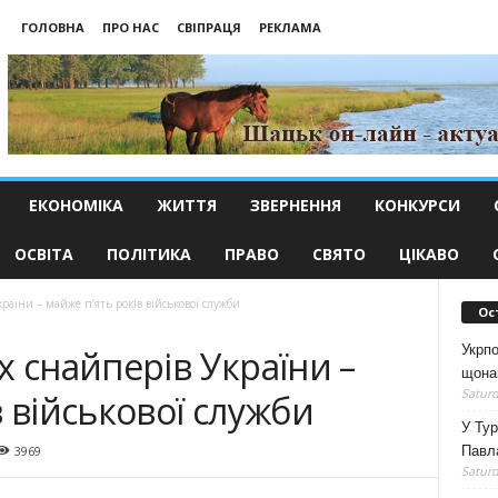
ГОЛОВНА
ПРО НАС
СВІПРАЦЯ
РЕКЛАМА
ЕКОНОМІКА
ЖИТТЯ
ЗВЕРНЕННЯ
КОНКУРСИ
ОСВІТА
ПОЛІТИКА
ПРАВО
СВЯТО
ЦІКАВО
раїни – майже п’ять років військової служби
Ос
Укрпо
х снайперів України –
щона
Saturd
в військової служби
У Тур
Павл
3969
Saturd