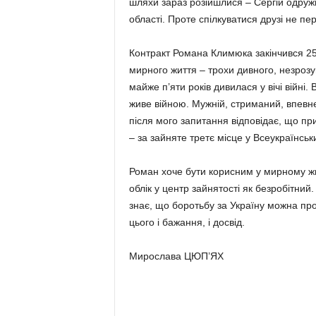
шляхи зараз розійшлися – Сергій одружив
області. Проте спілкуватися друзі не пе
Контракт Романа Климюка закінчився 25 
мирного життя – трохи дивного, незрозу
майже п’яти років дивилася у вічі війні
живе війною. Мужній, стриманий, впевн
після мого запитання відповідає, що при
– за зайняте третє місце у Всеукраїнськ
Роман хоче бути корисним у мирному жит
облік у центр зайнятості як безробітний.
знає, що боротьбу за Україну можна пр
цього і бажання, і досвід.
Мирослава ЦЮП’ЯХ