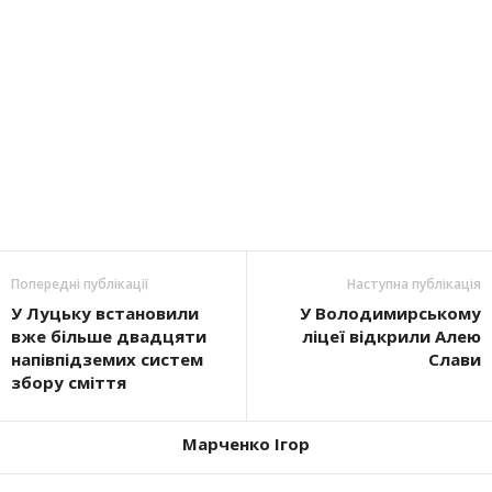
Попередні публікації
Наступна публікація
У Луцьку встановили
У Володимирському
вже більше двадцяти
ліцеї відкрили Алею
напівпідземих систем
Слави
збору сміття
Марченко Ігор