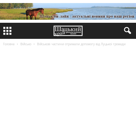
Головна
Військо
Військові частини отримали допомогу від Луцької громади