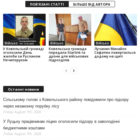
ПОВ'ЯЗАНІ СТАТТІ
БІЛЬШЕ ВІД АВТОРА
Військо
Військо
Військо
У Ковельській громаді
Ковельська громада
Лучанин Михайло
оголосили День
передала Starlink та
Сафатюк повертається
жалоби за Русланом
дрони для військових
додому на щиті
Нечипоруком
підрозділів
Останні новини
Сільському голові з Ковельського району повідомили про підозру
через незаконну порубку лісу
Friday August 7th, 2026
У Луцьку працівникам ліцею оголосили підозру в заволодінні
бюджетними коштами
Friday August 7th, 2026