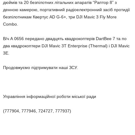
дюймів та 20 безпілотних літальних апаратів “Раптор 8” з
денною камерою, портативний радіоелектронний засіб протидії
безпілотникам Квертус AD G-6+, три DJI Mavic 3 Fly More
Combo.
В/ч А 0656 передано двадцять квадрокоптерів DartBee 7 та по
два квадрокоптери DJI Mavic 3T Enterprise (Thermal) і DJI Mavic
3Е.
Продовжуємо підтримувати наші ЗСУ.
Управління інформаційної роботи міської ради
(777904, 777946, 724727, 777937)