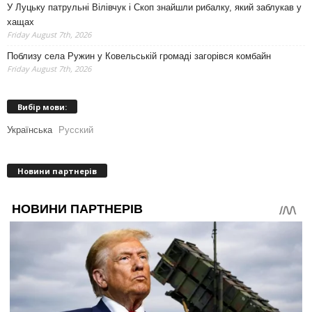
У Луцьку патрульні Вілівчук і Скоп знайшли рибалку, який заблукав у
хащах
Friday August 7th, 2026
Поблизу села Ружин у Ковельській громаді загорівся комбайн
Friday August 7th, 2026
Вибір мови:
Українська
Русский
Новини партнерів