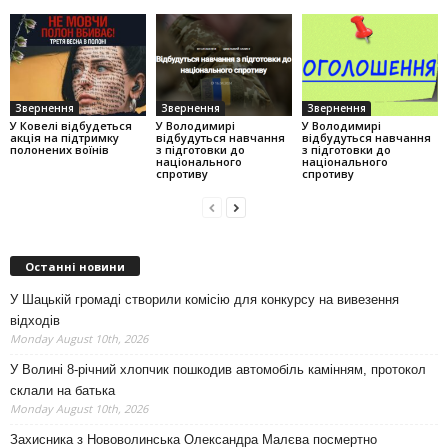
Звернення
Звернення
Звернення
У Ковелі відбудеться
У Володимирі
У Володимирі
акція на підтримку
відбудуться навчання
відбудуться навчання
полонених воїнів
з підготовки до
з підготовки до
національного
національного
спротиву
спротиву
Останні новини
У Шацькій громаді створили комісію для конкурсу на вивезення
відходів
Monday August 10th, 2026
У Волині 8-річний хлопчик пошкодив автомобіль камінням, протокол
склали на батька
Monday August 10th, 2026
Захисника з Нововолинська Олександра Малєва посмертно