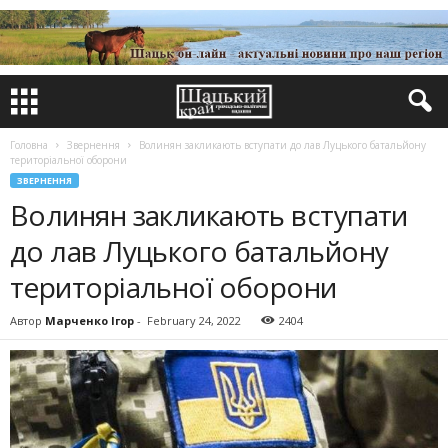
Головна
Звернення
Волинян закликають вступати до лав Луцького батальйону
територіальної оборони
ЗВЕРНЕННЯ
Волинян закликають вступати
до лав Луцького батальйону
територіальної оборони
Автор
Марченко Ігор
-
February 24, 2022
2404