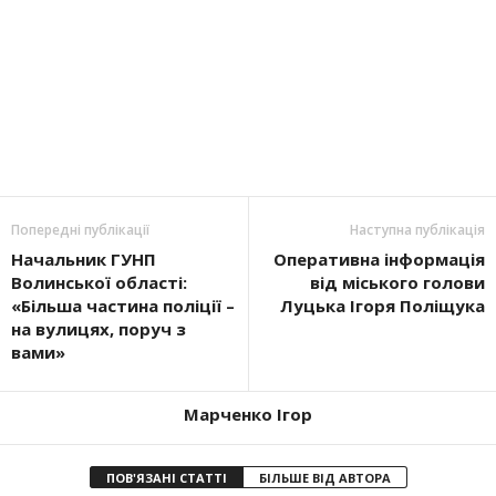
Попередні публікації
Наступна публікація
Начальник ГУНП
Оперативна інформація
Волинської області:
від міського голови
«Більша частина поліції –
Луцька Ігоря Поліщука
на вулицях, поруч з
вами»
Марченко Ігор
ПОВ'ЯЗАНІ СТАТТІ
БІЛЬШЕ ВІД АВТОРА