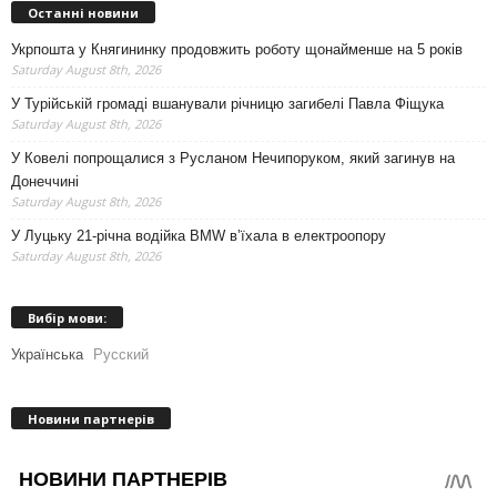
Останні новини
Укрпошта у Княгининку продовжить роботу щонайменше на 5 років
Saturday August 8th, 2026
У Турійській громаді вшанували річницю загибелі Павла Фіщука
Saturday August 8th, 2026
У Ковелі попрощалися з Русланом Нечипоруком, який загинув на
Донеччині
Saturday August 8th, 2026
У Луцьку 21-річна водійка BMW в’їхала в електроопору
Saturday August 8th, 2026
Вибір мови:
Українська
Русский
Новини партнерів