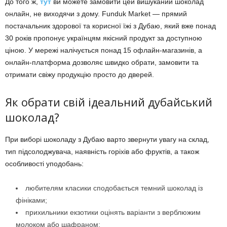
До того ж,
тут
ви можете замовити цей вишуканий шоколад
онлайн, не виходячи з дому. Funduk Market — прямий
постачальник здорової та корисної їжі з Дубаю, який вже понад
30 років пропонує українцям якісний продукт за доступною
ціною. У мережі налічується понад 15 офлайн-магазинів, а
онлайн-платформа дозволяє швидко обрати, замовити та
отримати свіжу продукцію просто до дверей.
Як обрати свій ідеальний дубайський
шоколад?
При виборі шоколаду з Дубаю варто звернути увагу на склад,
тип підсолоджувача, наявність горіхів або фруктів, а також
особливості уподобань:
любителям класики сподобається темний шоколад із
фініками;
прихильники екзотики оцінять варіанти з верблюжим
молоком або шафраном;