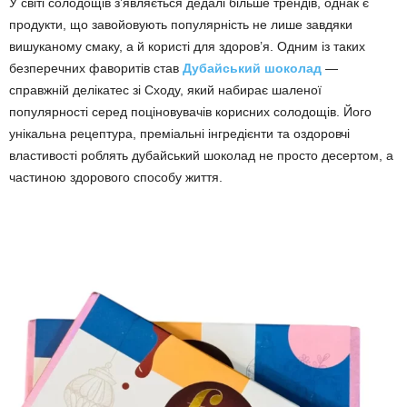
У світі солодощів з’являється дедалі більше трендів, однак є
продукти, що завойовують популярність не лише завдяки
вишуканому смаку, а й користі для здоров’я. Одним із таких
безперечних фаворитів став
Дубайський шоколад
—
справжній делікатес зі Сходу, який набирає шаленої
популярності серед поціновувачів корисних солодощів. Його
унікальна рецептура, преміальні інгредієнти та оздоровчі
властивості роблять дубайський шоколад не просто десертом, а
частиною здорового способу життя.