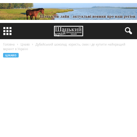
Головна
Цікаво
Дубайський шоколад: користь, смак і де купити найкращий
варіант в Україні
ЦІКАВО