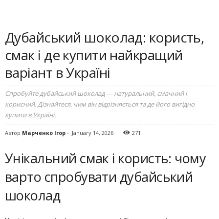
Дубайський шоколад: користь,
смак і де купити найкращий
варіант в Україні
Спробуйте дубайський шоколад — натуральний, смачний і
корисний. Дізнайтеся, чим він відрізняється та де його вигідно
купити в Україні.
Автор
Марченко Ігор
-
January 14, 2026
271
Унікальний смак і користь: чому
варто спробувати дубайський
шоколад