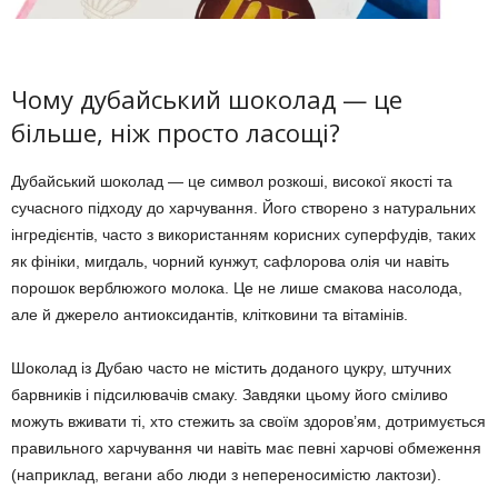
Чому дубайський шоколад — це
більше, ніж просто ласощі?
Дубайський шоколад — це символ розкоші, високої якості та
сучасного підходу до харчування. Його створено з натуральних
інгредієнтів, часто з використанням корисних суперфудів, таких
як фініки, мигдаль, чорний кунжут, сафлорова олія чи навіть
порошок верблюжого молока. Це не лише смакова насолода,
але й джерело антиоксидантів, клітковини та вітамінів.
Шоколад із Дубаю часто не містить доданого цукру, штучних
барвників і підсилювачів смаку. Завдяки цьому його сміливо
можуть вживати ті, хто стежить за своїм здоров’ям, дотримується
правильного харчування чи навіть має певні харчові обмеження
(наприклад, вегани або люди з непереносимістю лактози).