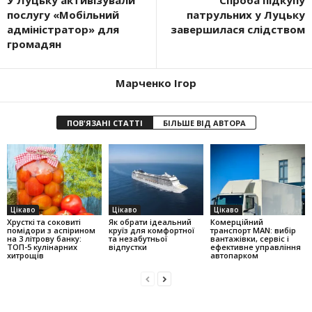
У Луцьку активізували
Спроба підкупу
послугу «Мобільний
патрульних у Луцьку
адміністратор» для
завершилася слідством
громадян
Марченко Ігор
ПОВ'ЯЗАНІ СТАТТІ
БІЛЬШЕ ВІД АВТОРА
Цікаво
Цікаво
Цікаво
Хрусткі та соковиті
Як обрати ідеальний
Комерційний
помідори з аспірином
круїз для комфортної
транспорт MAN: вибір
на 3 літрову банку:
та незабутньої
вантажівки, сервіс і
ТОП-5 кулінарних
відпустки
ефективне управління
хитрощів
автопарком