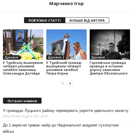
Марченко Ігор
ПОВ'ЯЗАНІ СТАТТІ
БІЛЬШЕ ВІД АВТОРА
Духовне
Духовне
Духовне
У Турійську вшанували
У Турійській громаді
Горохівська громада
четверті роковини
вшанували четверті
проведе в останню
загибелі захисника
роковини загибелі
дорогу захисника
Олександра Догойди
Петра Кізуна
Дмитра Обозовського
Останні новини
У громадах Луцького району перевіряють укриття цивільного захисту
Wednesday August 5th, 2026
До 1 вересня триває набір до Національної академії сухопутних
військ