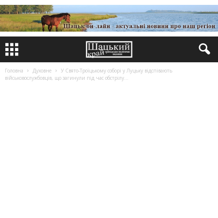
Головна
Духовне
У Свято-Троїцькому соборі у Луцьку відспівають
військовослужбовців, що загинули під час обстрілу...