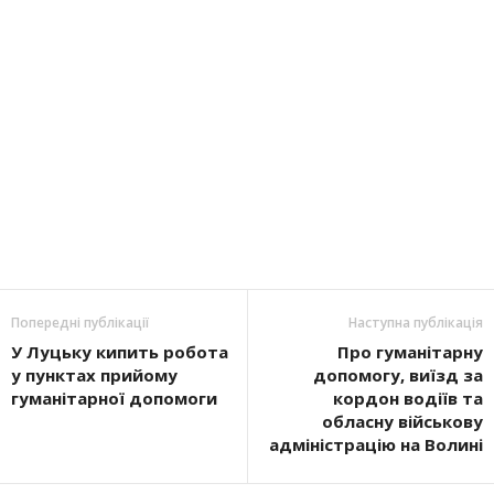
Попередні публікації
Наступна публікація
У Луцьку кипить робота
Про гуманітарну
у пунктах прийому
допомогу, виїзд за
гуманітарної допомоги
кордон водіїв та
обласну військову
адміністрацію на Волині