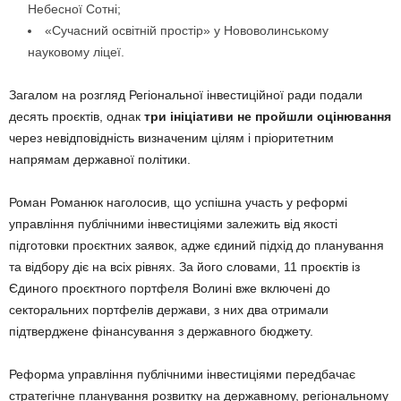
Небесної Сотні;
«Сучасний освітній простір» у Нововолинському
науковому ліцеї.
Загалом на розгляд Регіональної інвестиційної ради подали
десять проєктів, однак
три ініціативи не пройшли оцінювання
через невідповідність визначеним цілям і пріоритетним
напрямам державної політики.
Роман Романюк наголосив, що успішна участь у реформі
управління публічними інвестиціями залежить від якості
підготовки проєктних заявок, адже єдиний підхід до планування
та відбору діє на всіх рівнях. За його словами, 11 проєктів із
Єдиного проєктного портфеля Волині вже включені до
секторальних портфелів держави, з них два отримали
підтверджене фінансування з державного бюджету.
Реформа управління публічними інвестиціями передбачає
стратегічне планування розвитку на державному, регіональному