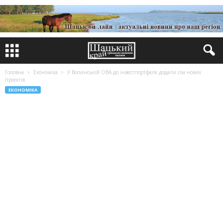
Головна
Економіка
У Волинській ОВА до інвестпортфеля додали сім нових
проєктів
ЕКОНОМІКА