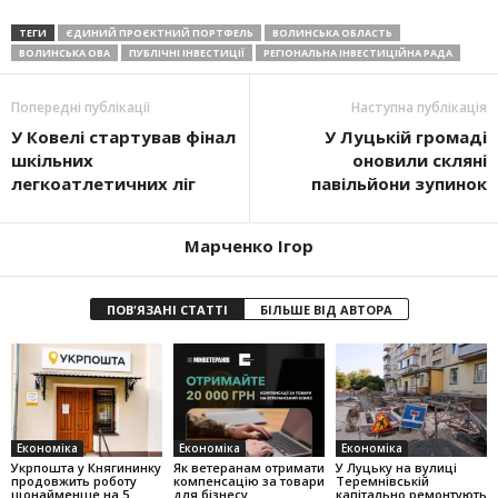
ТЕГИ
ЄДИНИЙ ПРОЄКТНИЙ ПОРТФЕЛЬ
ВОЛИНСЬКА ОБЛАСТЬ
ВОЛИНСЬКА ОВА
ПУБЛІЧНІ ІНВЕСТИЦІЇ
РЕГІОНАЛЬНА ІНВЕСТИЦІЙНА РАДА
Попередні публікації
Наступна публікація
У Ковелі стартував фінал
У Луцькій громаді
шкільних
оновили скляні
легкоатлетичних ліг
павільйони зупинок
Марченко Ігор
ПОВ'ЯЗАНІ СТАТТІ
БІЛЬШЕ ВІД АВТОРА
Економіка
Економіка
Економіка
Укрпошта у Княгининку
Як ветеранам отримати
У Луцьку на вулиці
продовжить роботу
компенсацію за товари
Теремнівській
щонайменше на 5
для бізнесу
капітально ремонтують