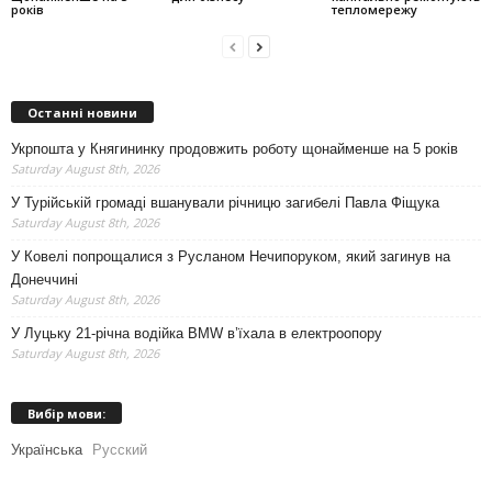
років
тепломережу
Останні новини
Укрпошта у Княгининку продовжить роботу щонайменше на 5 років
Saturday August 8th, 2026
У Турійській громаді вшанували річницю загибелі Павла Фіщука
Saturday August 8th, 2026
У Ковелі попрощалися з Русланом Нечипоруком, який загинув на
Донеччині
Saturday August 8th, 2026
У Луцьку 21-річна водійка BMW в’їхала в електроопору
Saturday August 8th, 2026
Вибір мови:
Українська
Русский