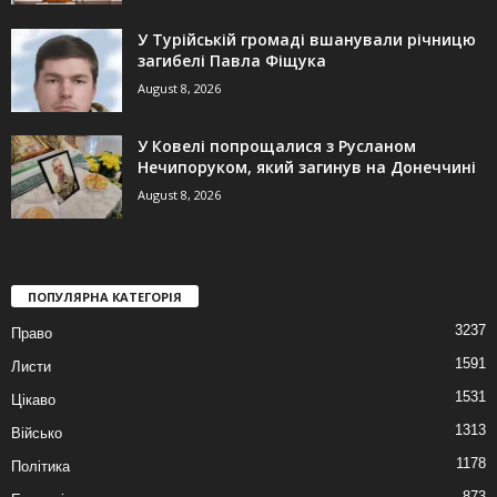
У Турійській громаді вшанували річницю
загибелі Павла Фіщука
August 8, 2026
У Ковелі попрощалися з Русланом
Нечипоруком, який загинув на Донеччині
August 8, 2026
ПОПУЛЯРНА КАТЕГОРІЯ
3237
Право
1591
Листи
1531
Цікаво
1313
Військо
1178
Політика
873