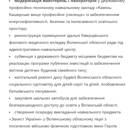
модернізація майстерень і лабораторій
у Державному
професійно-технічному навчальному закладі «Камінь-
Каширське вище професійне училище» із забезпеченням
енергоефективності, безпеки та інклюзивності освітнього
простору;
реконструкція приміщення їдальні Ківерцівського
фахового медичного коледжу Волинської обласної ради під
адміністративно-навчальний центр;
субвенція з державного бюджету місцевим бюджетам на
реалізацію програми публічних інвестицій із забезпечення
житлом дитячих будинків сімейного типу;
капітальний ремонт даху будівлі Волинського обласного
соціального гуртожитку для дітей-сиріт та дітей, позбавлених
батьківського піклування;
закупівля шкільних автобусів для забезпечення
безперешкодного доступу до освіти у Волинській області;
створення осередку викладання навчального предмета
«Захист України» у Волинському обласному ліцеї з
посиленою військово-фізичною підготовкою імені Героїв