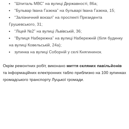
“Шпиталь МВС” на вулиці Державності, 86а;
“Бульвар Івана Газюка” на бульварі Івана Газюка, 15;
“Залізничний вокзал” на проспекті Президента
Грушевського, 31;
“Ліцей №2” на вулиці Львівській, 36;
“Вулиця Набережна” на вулиці Набережній (біля будинку
на вулиці Ковельській, 24а);
зупинка на вулиці Соборній у селі Княгининок.
Окрім ремонтних робіт, виконано
миття скляних павільйонів
та інформаційних електронних табло приблизно на 100 зупинках
громадського транспорту Луцької громади.