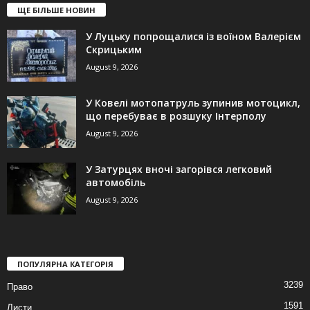
ЩЕ БІЛЬШЕ НОВИН
У Луцьку попрощалися із воїном Валерієм
Скрицьким
August 9, 2026
У Ковелі мотопатруль зупинив мотоцикл,
що перебуває в розшуку Інтерполу
August 9, 2026
У Затурцях вночі загорівся легковий
автомобіль
August 9, 2026
ПОПУЛЯРНА КАТЕГОРІЯ
3239
Право
1591
Листи