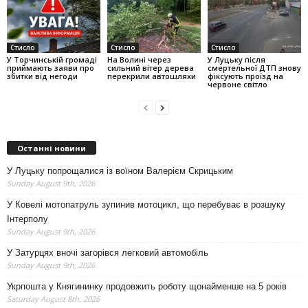
Стисло
Стисло
Стисло
У Торчинській громаді
На Волині через
У Луцьку після
приймають заяви про
сильний вітер дерева
смертельної ДТП знову
збитки від негоди
перекрили автошляхи
фіксують проїзд на
червоне світло
Останні новини
У Луцьку попрощалися із воїном Валерієм Скрицьким
Sunday August 9th, 2026
У Ковелі мотопатруль зупинив мотоцикл, що перебуває в розшуку
Інтерполу
Sunday August 9th, 2026
У Затурцях вночі загорівся легковий автомобіль
Sunday August 9th, 2026
Укрпошта у Княгининку продовжить роботу щонайменше на 5 років
Saturday August 8th, 2026