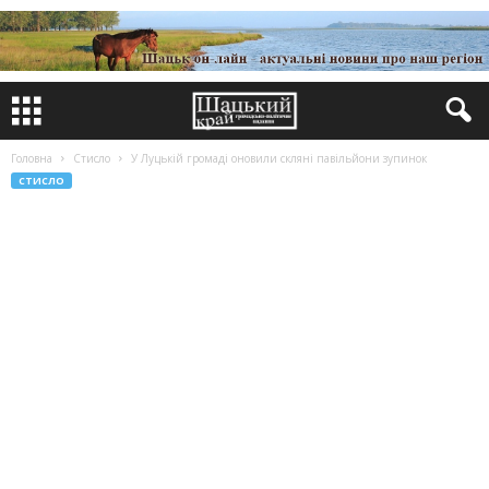
Головна
Стисло
У Луцькій громаді оновили скляні павільйони зупинок
СТИСЛО