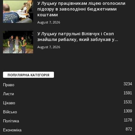
У Луцьку працівникам ліцею оголосили
підозру в заволодінні бюджетними
коштами
August 7, 2026
У Луцьку патрульні Вілівчук і Скоп
знайшли рибалку, який заблукав у...
August 7, 2026
ПОПУЛЯРНА КАТЕГОРІЯ
3234
Право
1591
Листи
1531
Цікаво
1309
Військо
1178
Політика
872
Економіка