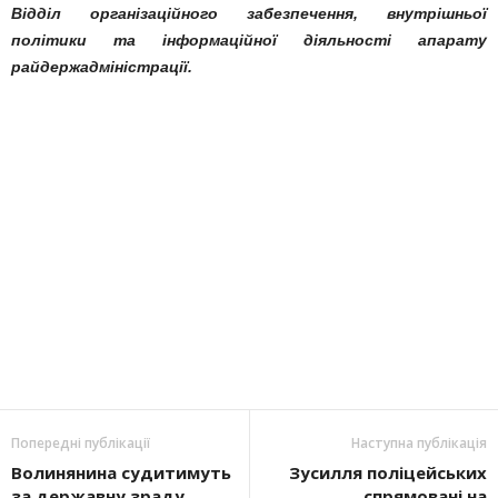
Відділ організаційного забезпечення, внутрішньої
політики та інформаційної діяльності апарату
райдержадміністрації.
Попередні публікації
Наступна публікація
Волинянина судитимуть
Зусилля поліцейських
за державну зраду
спрямовані на