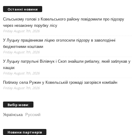
Останні новини
Сільському голові з Ковельського району повідомили про підозру
через незаконну порубку лісу
Friday August 7th, 2026
У Луцьку працівникам ліцею оголосили підозру в заволодінні
бюджетними коштами
Friday August 7th, 2026
У Луцьку патрульні Вілівчук і Скоп знайшли рибалку, який заблукав у
хащах
Friday August 7th, 2026
Поблизу села Ружин у Ковельській громаді загорівся комбайн
Friday August 7th, 2026
Вибір мови:
Українська
Русский
Новини партнерів