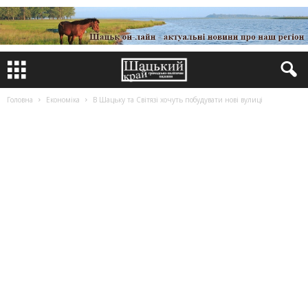
Головна
Економіка
В Шацьку та Світязі хочуть побудувати нові вулиці