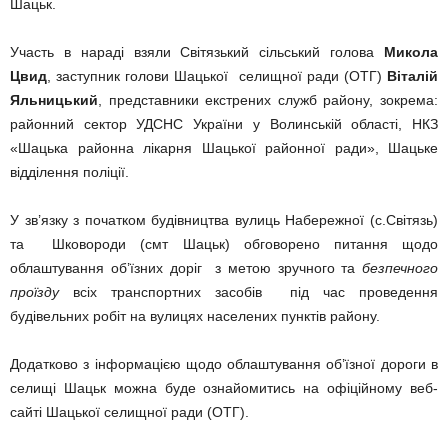
Шацьк.
Участь в нараді взяли Світязький сільський голова
Микола
Цвид
, заступник голови Шацької селищної ради (ОТГ)
Віталій
Яльницький
, представники екстрених служб району, зокрема:
районний сектор УДСНС України у Волинській області, НКЗ
«Шацька районна лікарня Шацької районної ради», Шацьке
відділення поліції.
У зв’язку з початком будівництва вулиць Набережної (с.Світязь)
та Шковороди (смт Шацьк) обговорено питання щодо
облаштування об’їзних доріг з метою зручного та
безпечного
проїзду
всіх транспортних засобів під час проведення
будівельних робіт на вулицях населених пунктів району.
Додатково з інформацією щодо облаштування об’їзної дороги в
селищі Шацьк можна буде ознайомитись на офіційному веб-
сайті Шацької селищної ради (ОТГ).