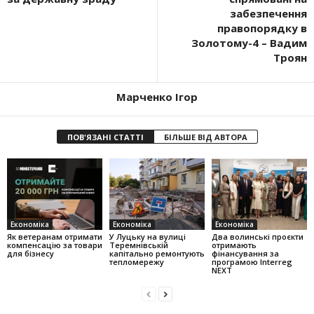
забезпечення
правопорядку в
Золотому-4 – Вадим
Троян
Марченко Ігор
ПОВ'ЯЗАНІ СТАТТІ
БІЛЬШЕ ВІД АВТОРА
Економіка
Економіка
Економіка
Як ветеранам отримати
У Луцьку на вулиці
Два волинські проєкти
компенсацію за товари
Теремнівській
отримають
для бізнесу
капітально ремонтують
фінансування за
тепломережу
програмою Interreg
NEXT