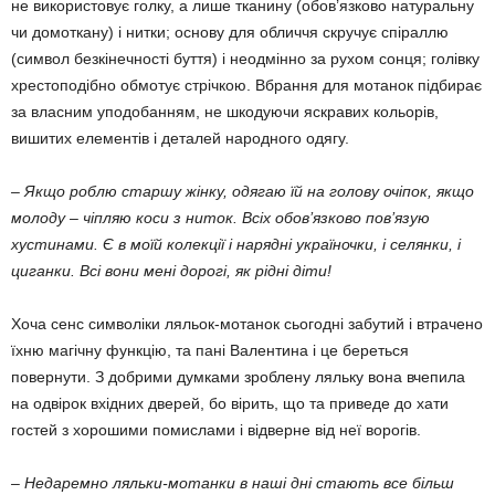
не використовує голку, а лише тканину (обов’я­зково натуральну
чи домот­ка­ну) і нитки; основу для обличчя скручує спіраллю
(символ без­кі­нечності буття) і неодмінно за рухом сонця; голівку
хресто­по­дібно обмотує стрічкою. Вбран­ня для мотанок підбирає
за власним уподобанням, не шко­ду­ючи яскравих кольорів,
виши­тих елементів і деталей народ­ного одягу.
– Якщо роблю старшу жінку, одягаю їй на голову очіпок, якщо
молоду – чіпляю коси з ни­ток. Всіх обов’язково по­в’язую
хустинами. Є в моїй колекції і нарядні україночки, і селянки, і
циганки. Всі вони мені дорогі, як рідні діти!
Хоча сенс символіки ля­льок-мотанок сьогодні забутий і втрачено
їхню магічну фун­кцію, та пані Валентина і це бе­реться
повернути. З добрими думками зроблену ляльку во­на вчепила
на одвірок вхідних дверей, бо вірить, що та при­веде до хати
гостей з хоро­шими помислами і відверне від неї ворогів.
– Недаремно ляльки-мо­тан­ки в наші дні стають все більш