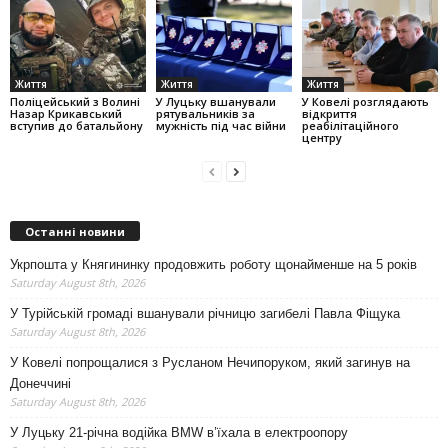
Життя
Життя
Життя
Поліцейський з Волині
У Луцьку вшанували
У Ковелі розглядають
Назар Крикавський
рятувальників за
відкриття
вступив до батальйону
мужність під час війни
реабілітаційного
центру
Останні новини
Укрпошта у Княгининку продовжить роботу щонайменше на 5 років
Saturday August 8th, 2026
У Турійській громаді вшанували річницю загибелі Павла Фіщука
Saturday August 8th, 2026
У Ковелі попрощалися з Русланом Нечипоруком, який загинув на
Донеччині
Saturday August 8th, 2026
У Луцьку 21-річна водійка BMW в’їхала в електроопору