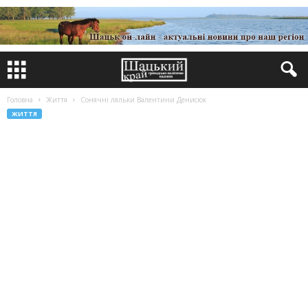
Головна
Життя
Сонячні ляльки Валентини Денисюк
ЖИТТЯ