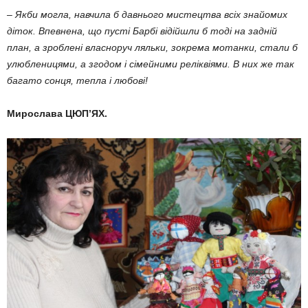
– Якби могла, навчила б дав­нього мистецтва всіх знайо­мих
діток. Впевнена, що пусті Барбі відійшли б тоді на задній
план, а зроблені власноруч ля­ль­ки, зокрема мотанки, стали б
улюбленицями, а згодом і сі­мейними реліквіями. В них же так
багато сонця, тепла і любові!
Мирослава ЦЮП’ЯХ.