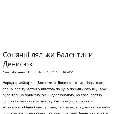
Сонячні ляльки Валентини
Денисюк
Автор
Марченко Ігор
-
March 31, 2013
6303
Народна майстриня
Вален­тина Денисюк
із смт Шацьк свою
першу ляльку-мотанку виготовила ще в дошкільному віці. Хоч і
була іграшка примі­тивною і недосконалою, бо тво­рилася із
пістрявих мами­них хустин (ну зовсім як у старовинній
колисковій: «Одна була хустина, та й ту вкрала дівчина, на кукли
подрала, ку­кол наробила…»), утім, для пані Валентини вона –