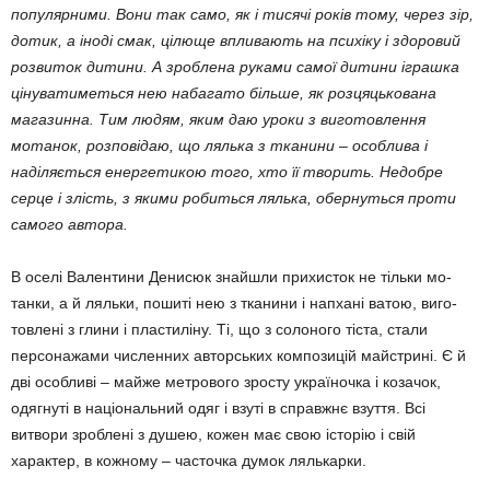
популярними. Вони так само, як і тисячі років тому, через зір,
дотик, а іноді смак, цілюще впливають на психіку і здоровий
розвиток дитини. А зроблена руками самої ди­тини іграшка
цінуватиметься нею набагато більше, як розцяцькована
магазинна. Тим людям, яким даю уроки з ви­готовлення
мотанок, розпо­відаю, що лялька з тканини – особлива і
наділяється енер­гетикою того, хто її тво­рить. Недобре
серце і злість, з яки­ми робиться лялька, обер­ну­ться проти
самого автора.
В оселі Валентини Денисюк знайшли прихисток не тільки мо­
танки, а й ляльки, пошиті нею з тканини і напхані ватою, ви­го­
товлені з глини і пластиліну. Ті, що з солоного тіста, стали
персонажами численних авто­р­ських композицій майстрині. Є й
дві особливі – майже мет­рового зросту україночка і коза­чок,
одягнуті в національний одяг і взуті в справжнє взуття. Всі
витвори зроблені з душею, кожен має свою історію і свій
характер, в кожному – часточ­ка думок лялькарки.