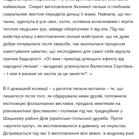
найми­ліша. Секрет виготовлення без­ликої ляльки із глибоким
сак­ральним змістом передала до­ньці її мама. Навчала, що мо­
танка, одягнута в усе своє, хатнє, оспівана колисковими і зігріта
теплом людських рук, завжди оберігатиме її від зла. Під час
майстер-класу з виго­товлення ляльки майстриня, що не дуже
добре почувалася після хвороби, так захопилася процесом
намотування шма­тин, що несподівано для самої себе відчула
прилив бадьо­рості. «От вам і приклад цілю­щого ефекту від
народної ля­льки! – загадково усміхнулася Валентина Сергіївна.
– І чом я ра­ніше не засіла за це за­нят­тя?..».
В її домашній колекції – з десяток ляльок-мотанок – те, що
лишилося після того, як обдарувала ними друзів, по­пов­нила
експозицію фоль­клор­них виставок, продала земля­кам на
різноманітних фести­валях і полякам під час тради­ційних у
Шацькому районі Днів українсько-польської дружби. Проте
«крутити куклу», як вис­лов­лювалися в давнину, не пе­рестає.
Дотримується під час її виготовлення всіх вимог: в жодному разі