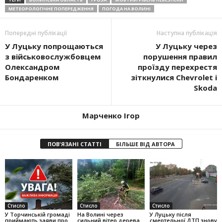
МЕТЕОРОЛОГІЧНЕ ПОПЕРЕДЖЕННЯ
ПОГОДА НА ВОЛИНІ
Попередні публікації
Наступна публікація
У Луцьку попрощаються
У Луцьку через
з військовослужбовцем
порушення правил
Олександром
проїзду перехрестя
Бондаренком
зіткнулися Chevrolet і
Skoda
Марченко Ігор
ПОВ'ЯЗАНІ СТАТТІ
БІЛЬШЕ ВІД АВТОРА
Стисло
Стисло
Стисло
У Торчинській громаді
На Волині через
У Луцьку після
приймають заяви про
сильний вітер дерева
смертельної ДТП знову