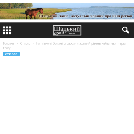
Головна
Стисло
На півночі Волині оголосили жовтий рівень небезпеки через
грозу
СТИСЛО