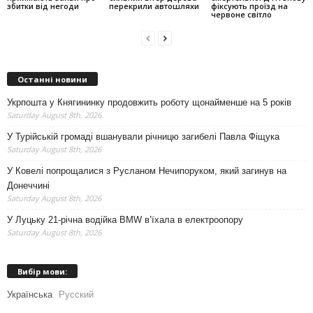
збитки від негоди
перекрили автошляхи
фіксують проїзд на
червоне світло
Останні новини
Укрпошта у Княгининку продовжить роботу щонайменше на 5 років
Saturday August 8th, 2026
У Турійській громаді вшанували річницю загибелі Павла Фіщука
Saturday August 8th, 2026
У Ковелі попрощалися з Русланом Нечипоруком, який загинув на
Донеччині
Saturday August 8th, 2026
У Луцьку 21-річна водійка BMW в’їхала в електроопору
Saturday August 8th, 2026
Вибір мови:
Українська
Русский