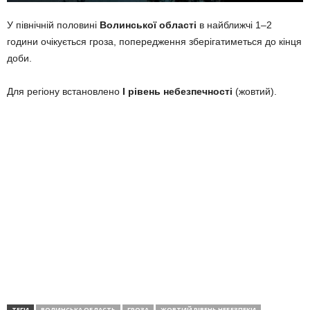
У північній половині
Волинської області
в найближчі 1–2
години очікується гроза, попередження зберігатиметься до кінця
доби.
Для регіону встановлено
І рівень небезпечності
(жовтий).
ТЕГИ
ВОЛИНСЬКА ОБЛАСТЬ
ГРОЗА
ЖОВТИЙ РІВЕНЬ НЕБЕЗПЕКИ