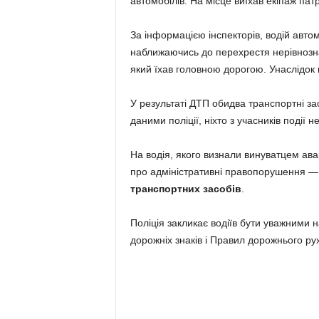
автомобілів. На місце виїхав екіпаж патр
За інформацією інспекторів, водій авто
наближаючись до перехрестя нерівнозна
який їхав головною дорогою. Унаслідок 
У результаті ДТП обидва транспортні з
даними поліції, ніхто з учасників події 
На водія, якого визнали винуватцем авар
про адміністративні правопорушення 
транспортних засобів
.
Поліція закликає водіїв бути уважними
дорожніх знаків і Правил дорожнього рух