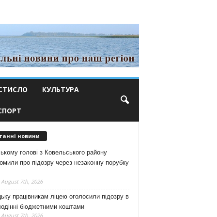
СТИСЛО
КУЛЬТУРА
СПОРТ
танні новини
ькому голові з Ковельського району
омили про підозру через незаконну порубку
 August 7th, 2026
ьку працівникам ліцею оголосили підозру в
лодінні бюджетними коштами
 August 7th, 2026