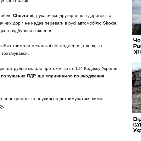
ульної поліції.
мобіля
Chevrolet
, рухаючись другорядною дорогою та
чних доріг, не надав переваги в русі автомобілю
Skoda
,
цього відбулося зіткнення.
асоби отримали механічні пошкодження, однак, за
не травмувався.
ії, патрульні склали протокол за ст. 124 Кодексу України
—
порушення ПДР, що спричинило пошкодження
 на перехрестях та неухильно дотримуватися вимог
у.