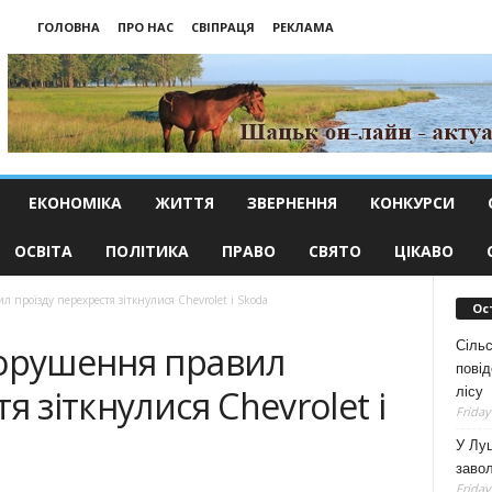
ГОЛОВНА
ПРО НАС
СВІПРАЦЯ
РЕКЛАМА
ЕКОНОМІКА
ЖИТТЯ
ЗВЕРНЕННЯ
КОНКУРСИ
ОСВІТА
ПОЛІТИКА
ПРАВО
СВЯТО
ЦІКАВО
 проїзду перехрестя зіткнулися Chevrolet і Skoda
Ос
Сільс
порушення правил
повід
я зіткнулися Chevrolet і
лісу
Friday
У Луц
заво
Friday