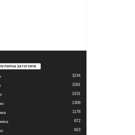
ПУЛЯРНА КАТЕГОРІЯ
3234
о
1591
и
1531
о
1309
ко
1178
ика
872
міка
653
ло