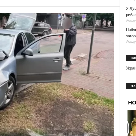
У Луц
рибал
Friday
Побли
загор
Friday
Ви
Украї
Но