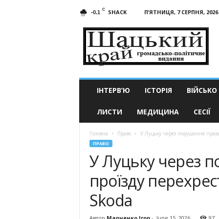
C
SHACK
П’ЯТНИЦЯ, 7 СЕРПНЯ, 2026
-0.1
Шацький
край
ІНТЕРВ’Ю
ІСТОРІЯ
ВІЙСЬКО
ЛИСТИ
МЕДИЦИНА
СЕСІЇ
Головна
Право
У Луцьку через порушення правил
ПРАВО
У Луцьку через 
проїзду перехрест
Skoda
Автор
Марченко Ігор
-
June 15, 2026
97