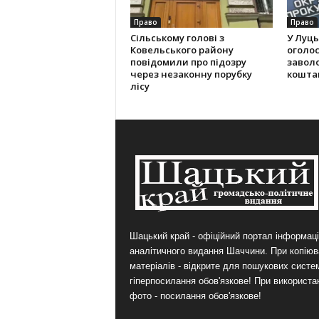
Право
Право
Сільському голові з
У Луць
Ковельського району
оголос
повідомили про підозру
завол
через незаконну порубку
кошта
лісу
Шацький край - офіційний портал інформаці
аналітичного видання Шаччини. При копіюв
матеріалів - відкрите для пошукових систе
гіперпосилання обов'язкове! При використа
фото - посилання обов'язкове!