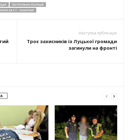
УЦЬК
ПАТРУЛЬНА ПОЛІЦІЯ
КОЛ ЗА СТ. 124 КУПАП
Наступна публікація
втий
Троє захисників із Луцької громади
загинули на фронті
РА