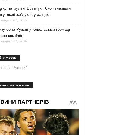
ьку патрульні Вілівчук і Скоп знайшли
ку, який заблукав у хащах
 August 7th, 2026
зу села Ружин у Ковельській громаді
івся комбайн
 August 7th, 2026
бір мови:
нська
Русский
вини партнерів