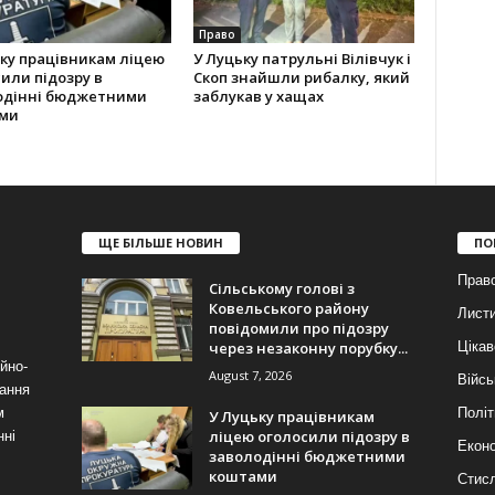
Право
ку працівникам ліцею
У Луцьку патрульні Вілівчук і
или підозру в
Скоп знайшли рибалку, який
одінні бюджетними
заблукав у хащах
ми
ЩЕ БІЛЬШЕ НОВИН
ПО
Прав
Сільському голові з
Ковельського району
Лист
повідомили про підозру
через незаконну порубку...
Цікав
йно-
August 7, 2026
Війсь
ання
м
Політ
У Луцьку працівникам
ліцею оголосили підозру в
нні
Еконо
заволодінні бюджетними
коштами
Стис