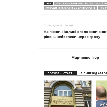
ТЕГИ
ДОРОЖНЬО-ТРАНСПОРТНА ПРИГОДА
Л
ПОРУШЕННЯ ПРАВИЛ ПРОЇЗДУ ПЕРЕХРЕСТЬ
ПРОТО
Попередні публікації
На півночі Волині оголосили жо
рівень небезпеки через грозу
Марченко Ігор
ПОВ'ЯЗАНІ СТАТТІ
БІЛЬШЕ ВІД АВТО