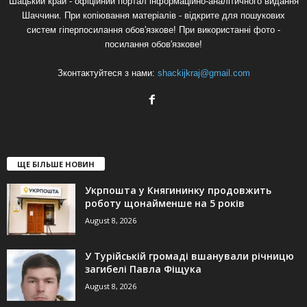
Шацький край - офіційний портал інформаційно-аналітичного видання
Шаччини. При копіювання матеріалів - відкрите для пошукових
систем гіперпосилання обов'язкове! При використанні фото -
посилання обов'язкове!
Зконтактуйтеся з нами:
shackijkraj@gmail.com
ЩЕ БІЛЬШЕ НОВИН
Укрпошта у Княгининку продовжить
роботу щонайменше на 5 років
August 8, 2026
У Турійській громаді вшанували річницю
загибелі Павла Фіщука
August 8, 2026