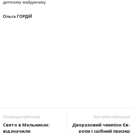
дитячому майдан­чику.
Ольга ГОРДІЙ
Попередні публікації
Наступна публікація
Свято в Мельниках:
Дворазовий чемпіон Єв­
відзначили
ропи і срібний призер