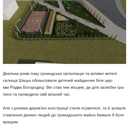
Декілька років тому громад­ська організація та активні жи­телі
селища Шацьк облаштували дитячий майданчик біля цер­
кви Різдва Богородиці. Він став тим місцем, де діти залюбки гра­
лися та проводили свій вільний час.
Але з роками дерев’яні кон­струкції стали псуватися, та й зухвале
ставлення деяких людей до громадського майна бажало б бути
кращим.