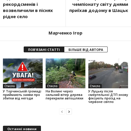
рекордсменів і
чемпіо­нату світу днями
возвеличили в піснях
приїхав до­дому в Шацьк
рідне село
Марченко Ігор
ПОВ'ЯЗАНІ СТАТТІ
БІЛЬШЕ ВІД АВТОРА
Стисло
Стисло
Стисло
У Торчинській громаді
На Волині через
У Луцьку після
приймають заяви про
сильний вітер дерева
смертельної ДТП знову
збитки від негоди
перекрили автошляхи
фіксують проїзд на
червоне світло
Останні новини