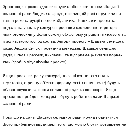
Зрештою, як розповідає вико­нуюча обов’язки голови Шацької
селищної ради Людмила Цевух, в селищній раді порушили пи­
тання реконструкції цього май­дан­чика. Написали проект та
подали на участь у конкурсі про­ектів з озеленення тери­торій,
який оголосили у Волин­ському обласному управлінні лісового та
мисливського господар­ст­ва. Автори проекту – Шацька селищна
рада, Андрій Си­чук, проектний менеджер Ша­цької селищної
ради, Ольга Бражник, викладач, та підпри­ємець Віталій Корне­
люк (зро­бив візуалізацію проекту).
Якщо проект виграє у кон­курсі, то за ці кошти озеленять
територію, а решту об’єктів (до­ріжку, освітлення, поле) будуть
облаштовувати за кошти се­лищ­ної ради та спонсорів. Якщо
проект не пройде в конкурсі – будуть робити силами Шацької
селищної ради.
Поки що на сайті Шацької селищної ради можна подиви­тися
фото приблизної візуалі­зації того, що могло б бути роз­міщене на