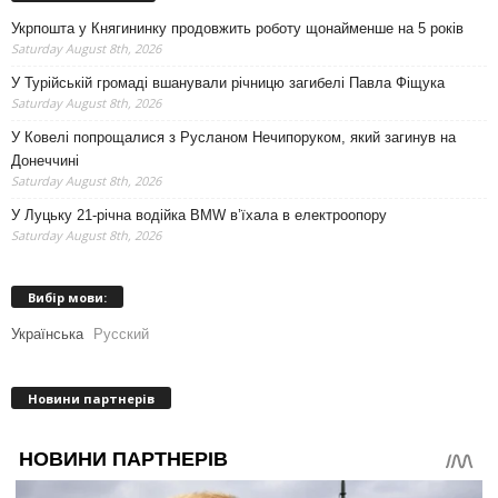
Укрпошта у Княгининку продовжить роботу щонайменше на 5 років
Saturday August 8th, 2026
У Турійській громаді вшанували річницю загибелі Павла Фіщука
Saturday August 8th, 2026
У Ковелі попрощалися з Русланом Нечипоруком, який загинув на
Донеччині
Saturday August 8th, 2026
У Луцьку 21-річна водійка BMW в’їхала в електроопору
Saturday August 8th, 2026
Вибір мови:
Українська
Русский
Новини партнерів