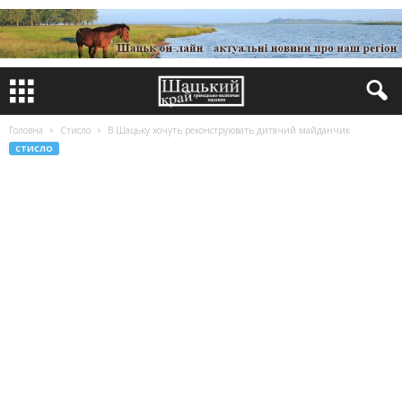
Головна
Стисло
В Шацьку хочуть реконструювать дитячий майданчик
СТИСЛО