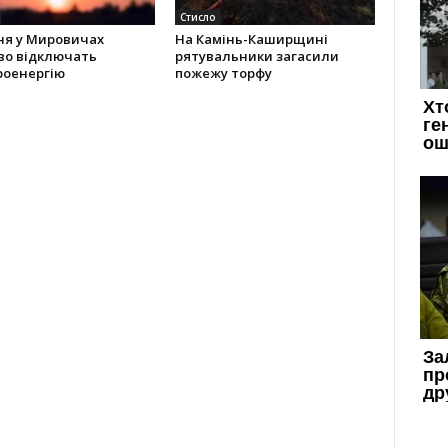
Стисло
ня у Мировичах
На Камінь-Каширщині
во відключать
рятувальники загасили
роенергію
пожежу торфу