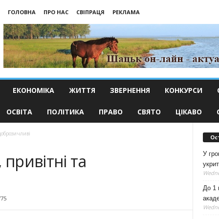
ГОЛОВНА
ПРО НАС
СВІПРАЦЯ
РЕКЛАМА
ЕКОНОМІКА
ЖИТТЯ
ЗВЕРНЕННЯ
КОНКУРСИ
ОСВІТА
ПОЛІТИКА
ПРАВО
СВЯТО
ЦІКАВО
доброзичливі
Ос
У гро
 привітні та
укрит
Wedne
До 1 
акаде
775
Wedne