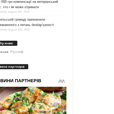
 000 грн компенсації на ветеранський
с: хто і як може отримати
sday August 5th, 2026
ельській громаді призначили
оваженого з питань безбар’єрності
sday August 5th, 2026
бір мови:
нська
Русский
вини партнерів