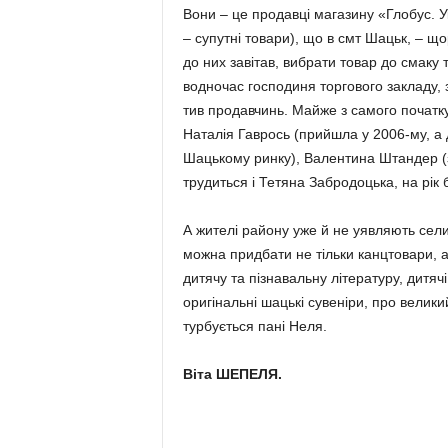
Вони – це продавці магазину «Глобус. Ук
– супутні товари), що в смт Шацьк, – щ
до них завітав, вибрати товар до смаку
водночас господиня торгового закладу, з
тив продавчинь. Майже з самого початку 
Наталія Гаврось (прийшла у 2006-му, а
Шацькому ринку), Валентина Штандер (
трудиться і Те­тяна Забродоцька, на рі
А жителі району уже й не уявляють сели
можна придбати не тільки канцтовари, а й
дитячу та пізнавальну літературу, дитячі
ори­гінальні шацькі сувеніри, про велик
турбується пані Неля.
Віта ШЕПЕЛЯ.