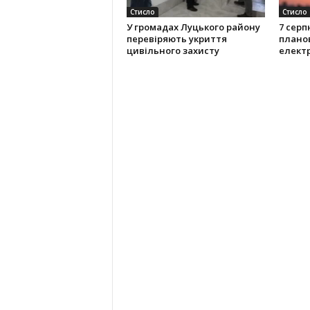
Стисло
Стисло
У громадах Луцького району
7 серп
перевіряють укриття
плано
цивільного захисту
елект