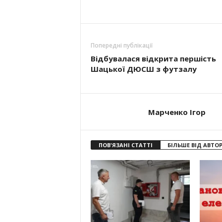
Попередні публікації
Відбувалася відкрита пер­шість
Шацької ДЮСШ з футзалу
Марченко Ігор
ПОВ'ЯЗАНІ СТАТТІ
БІЛЬШЕ ВІД АВТО