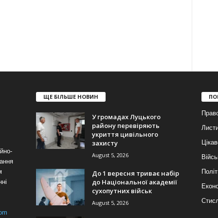
ЩЕ БІЛЬШЕ НОВИН
ПО
Прав
У громадах Луцького
району перевіряють
Лист
укриття цивільного
захисту
Цікав
йно-
August 5, 2026
Війсь
ання
м
Політ
До 1 вересня триває набір
до Національної академії
нні
Еконо
сухопутних військ
Стис
August 5, 2026
com