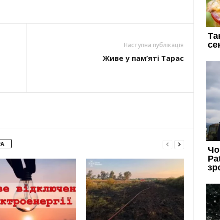
Наступна публікація
Живе у пам’яті Тарас
РА