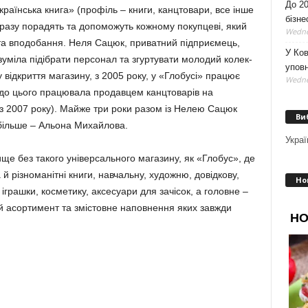
До 20
раїн­ська книга» (профіль – книги, канцтовари, все інше
бізне
оразу порадять та допоможуть кожному покупцеві, який
Wedne
 та впо­добання. Неля Сацюк, приватний підприємець,
У Ков
уміла підібрати персонал та згуртувати молодий ко­лек­
уповн
від­криття магазину, з 2005 року, у «Глобусі» пра­цює
Wedne
 до цього працювала продавцем канцтоварів на
з 2007 року). Майже три роки разом із Нелею Сацюк
Ви
к більше – Альона Михайлова.
Украї
ще без такого універсального магазину, як «Глобус», де
 різ­но­манітні книги, навчальну, художню, довідкову,
Но
 іграшки, косметику, аксесуари для зачісок, а головне –
ий асор­ти­мент та змістовне наповнення яких завжди