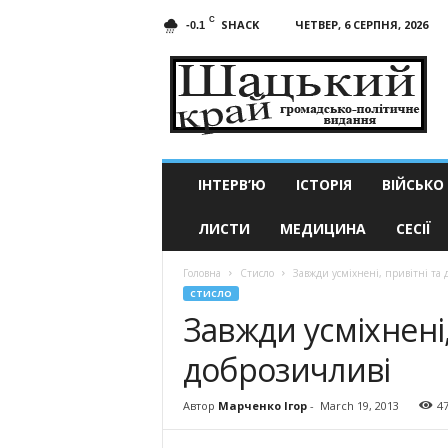
C
SHACK
ЧЕТВЕР, 6 СЕРПНЯ, 2026
-0.1
Шацький
край
ІНТЕРВ’Ю
ІСТОРІЯ
ВІЙСЬКО
ЛИСТИ
МЕДИЦИНА
СЕСІЇ
Головна
Стисло
Завжди усміхнені, привітні та 
СТИСЛО
Завжди усміхнені,
доброзичливі
Автор
Марченко Ігор
-
March 19, 2013
4