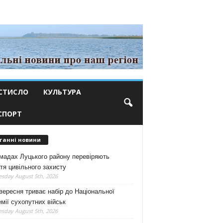
СТИСЛО
КУЛЬТУРА
СПОРТ
танні новини
мадах Луцького району перевіряють
тя цивільного захисту
sday August 5th, 2026
вересня триває набір до Національної
мії сухопутних військ
sday August 5th, 2026