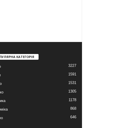
ПУЛЯРНА КАТЕГОРІЯ
3227
о
1591
и
1531
о
1305
ко
1178
ика
868
міка
646
ло