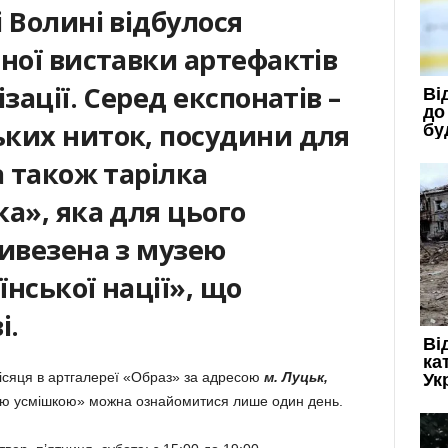
 Волині відбулося
ної виставки артефактів
зації. Серед експонатів –
ких ниток, посудини для
а також тарілка
а», яка для цього
ривезена з музею
нської нації», що
і.
ісяця в артгалереї «Образ» за адресою
м. Луцьк,
кою усмішкою» можна ознайомитися лише один день.