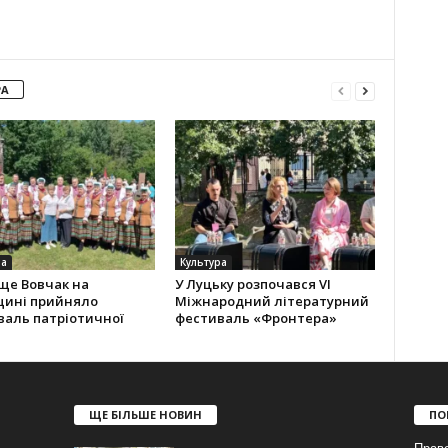
РА
ра
Культура
ще Вовчак на
У Луцьку розпочався VI
щині прийняло
Міжнародний літературний
валь патріотичної
фестиваль «Фронтера»
ЩЕ БІЛЬШЕ НОВИН
ПО