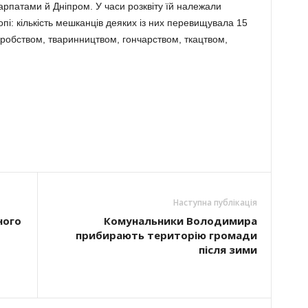
арпатами й Дніпром. У часи розквіту їй належали
пі: кількість мешканців деяких із них перевищувала 15
оробством, тваринництвом, гончарством, ткацтвом,
Наступна публікація
ного
Комунальники Володимира
прибирають територію громади
після зими