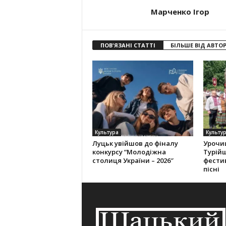
Марченко Ігор
ПОВ'ЯЗАНІ СТАТТІ
БІЛЬШЕ ВІД АВТО
Культура
Культу
Луцьк увійшов до фіналу
Урочи
конкурсу “Молодіжна
Турій
столиця України – 2026″
фести
пісні