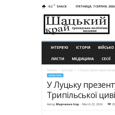
C
SHACK
П’ЯТНИЦЯ, 7 СЕРПНЯ, 2026
-0.1
Шацький
край
ІНТЕРВ’Ю
ІСТОРІЯ
ВІЙСЬКО
ЛИСТИ
МЕДИЦИНА
СЕСІЇ
Головна
Культура
У Луцьку презентували артефа
КУЛЬТУРА
У Луцьку презен
Трипільської циві
Автор
Марченко Ігор
-
March 22, 2024
2