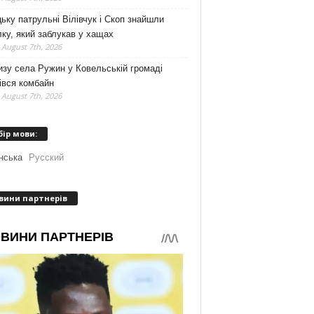
ьку патрульні Вілівчук і Скоп знайшли
ку, який заблукав у хащах
 August 7th, 2026
зу села Ружин у Ковельській громаді
івся комбайн
 August 7th, 2026
бір мови:
нська
Русский
вини партнерів