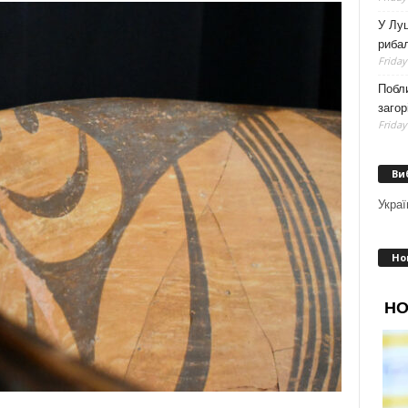
У Луц
рибал
Friday
Побли
загор
Friday
Ви
Украї
Но