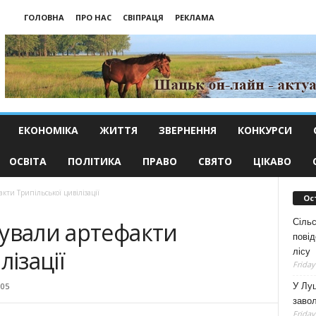
ГОЛОВНА
ПРО НАС
СВІПРАЦЯ
РЕКЛАМА
ЕКОНОМІКА
ЖИТТЯ
ЗВЕРНЕННЯ
КОНКУРСИ
ОСВІТА
ПОЛІТИКА
ПРАВО
СВЯТО
ЦІКАВО
кти Трипільської цивілізації
Ос
Сільс
тували артефакти
повід
лізації
лісу
Friday
У Луц
005
заво
Friday