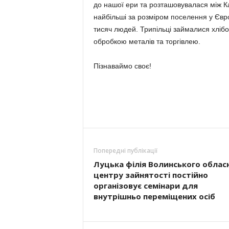
до нашої ери та розташовувалася між К
найбільші за розміром поселення у Євро
тисяч людей. Трипільці займалися хліб
обробкою металів та торгівлею.
Пізнаваймо своє!
Попередні публікації
Луцька філія Волинського облас
центру зайнятості постійно
організовує семінари для
внутрішньо переміщених осіб