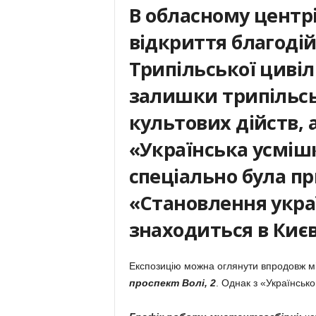
В обласному центрі
відкриття благодій
Трипільської цивілі
залишки трипільсь
культових дійств, 
«Українська усмішк
спеціально була п
«Становлення украї
знаходиться в Києв
Експозицію можна оглянути впродовж м
проспект Волі, 2
. Однак з «Українсь