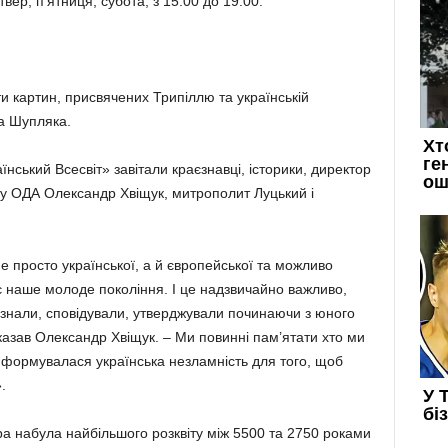
твер, п’ятниця, субота; з 15:00 до 19:00.
и картин, присвячених Трипіллю та українській
га Шупляка.
їнський Всесвіт» завітали краєзнавці, історики, директор
ту ОДА Олександр Хвіщук, митрополит Луцький і
е просто української, а й європейської та можливо
утнє наше молоде покоління. І це надзвичайно важливо,
ру знали, сповідували, утверджували починаючи з юного
 сказав Олександр Хвіщук. – Ми повинні пам’ятати хто ми
к формувалася українська незламність для того, щоб
.
ра набула найбільшого розквіту між 5500 та 2750 роками