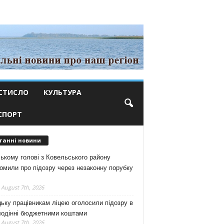
СТИСЛО
КУЛЬТУРА
СПОРТ
танні новини
ькому голові з Ковельського району
омили про підозру через незаконну порубку
 August 7th, 2026
ьку працівникам ліцею оголосили підозру в
лодінні бюджетними коштами
 August 7th, 2026