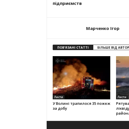
підприємств
Марченко Ігор
ПОВ'ЯЗАНІ СТАТТІ
БІЛЬШЕ ВІД АВТО
Листи
Листи
У Волині трапилося 35 пожеж
Рятув
за добу
ліквід
район