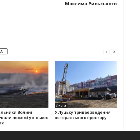
Максима Рильського
РА
Листи
альники Волині
У Луцьку триває зведення
ували пожежі у кількох
ветеранського простору
ах