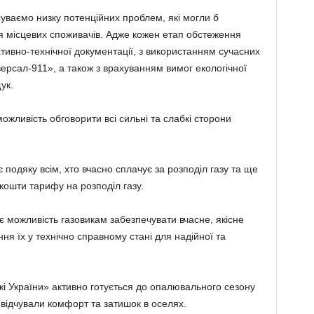
уваємо низку потенційних проблем, які могли б
я місцевих споживачів. Адже кожен етап обстеження
тивно-технічної документації, з використанням сучасних
версал-911», а також з врахуванням вимог екологічної
ук.
можливість обговорити всі сильні та слабкі сторони
подяку всім, хто вчасно сплачує за розподіл газу та ще
 кошти тарифу на розподіл газу.
є можливість газовикам забезпечувати вчасне, якісне
я їх у технічно справному стані для надійної та
жі України» активно готується до опалювального сезону
відчували комфорт та затишок в оселях.