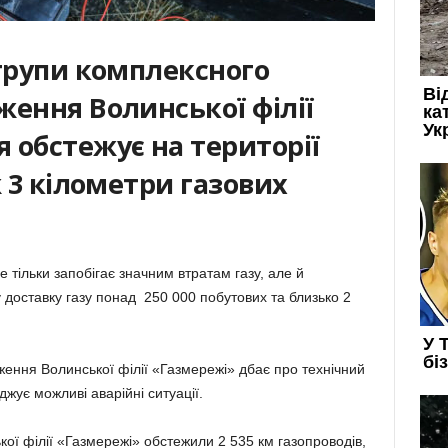
 групи комплексного
ження Волинської філії
 обстежує на території
ж 3 кілометри газових
 тільки запобігає значним втратам газу, але й
 доставку газу понад 250 000 побутових та близько 2
ення Волинської філії «Газмережі» дбає про технічний
жує можливі аварійні ситуації.
кої філії «Газмережі» обстежили 2 535 км газопроводів,