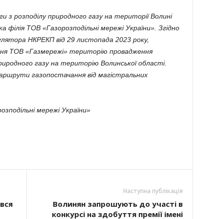
ги з розподілу природного газу на території Волині
а філія ТОВ «Газорозподільні мережі України». Згідно
лятора НКРЕКП від 29 листопада 2023 року,
дня ТОВ «Газмережі» територію провадження
природного газу на територію Волинської області.
і маршрути газопостачання від магістральних
розподільні мережі України»
Наступна публікація
вся
Волинян запрошують до участі в
конкурсі на здобуття премії імені