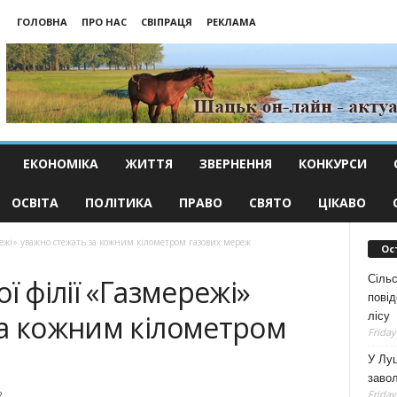
ГОЛОВНА
ПРО НАС
СВІПРАЦЯ
РЕКЛАМА
ЕКОНОМІКА
ЖИТТЯ
ЗВЕРНЕННЯ
КОНКУРСИ
ОСВІТА
ПОЛІТИКА
ПРАВО
СВЯТО
ЦІКАВО
режі» уважно стежать за кожним кілометром газових мереж
Ос
Сільс
ї філії «Газмережі»
повід
за кожним кілометром
лісу
Friday
У Луц
заво
Friday
2