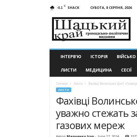
C
SHACK
СУБОТА, 8 СЕРПНЯ, 2026
-0.1
Шацький
край
ІНТЕРВ’Ю
ІСТОРІЯ
ВІЙСЬКО
ЛИСТИ
МЕДИЦИНА
СЕСІЇ
Головна
Листи
Фахівці Волинської філії «Газме
ЛИСТИ
Фахівці Волинсько
уважно стежать 
газових мереж
Автор
Марченко Ігор
-
June 27, 2024
157