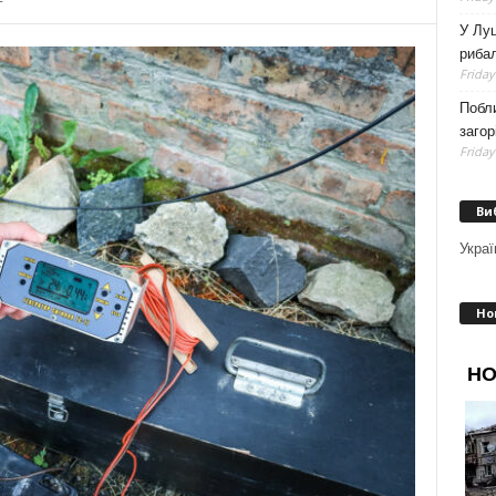
У Луц
рибал
Friday
Побли
загор
Friday
Ви
Украї
Но