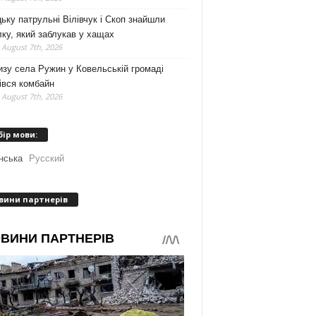
ьку патрульні Вілівчук і Скоп знайшли
ку, який заблукав у хащах
 August 7th, 2026
зу села Ружин у Ковельській громаді
івся комбайн
 August 7th, 2026
бір мови:
нська
Русский
вини партнерів