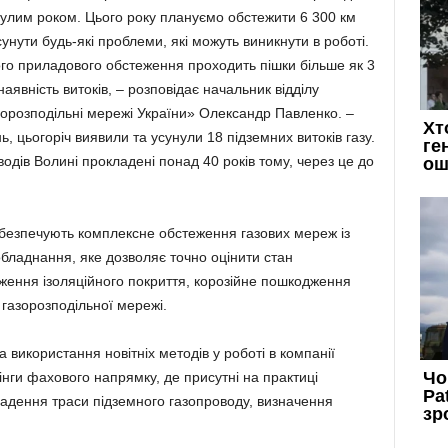
нулим роком. Цього року плануємо обстежити 6 300 км
унути будь-які проблеми, які можуть виникнути в роботі.
го приладового обстеження проходить пішки більше як 3
явність витоків, – розповідає начальник відділу
зорозподільні мережі України» Олександр Павленко. –
, цьогоріч виявили та усунули 18 підземних витоків газу.
дів Волині прокладені понад 40 років тому, через це до
забезпечують комплексне обстеження газових мереж із
бладнання, яке дозволяє точно оцінити стан
ження ізоляційного покриття, корозійне пошкодження
 газорозподільної мережі.
 використання новітніх методів у роботі в компанії
нги фахового напрямку, де присутні на практиці
адення траси підземного газопроводу, визначення