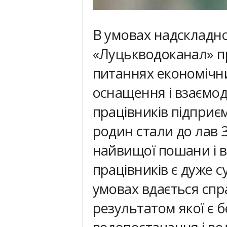
В умовах надскладно
«Луцькводоканал» про
питаннях економічни
оснащення і взаємоді
працівників підприєм
родин стали до лав 
найвищої пошани і в
працівників є дуже с
умовах вдається спр
результатом якої є 