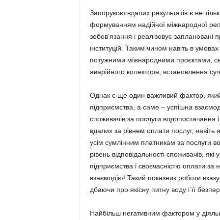
Запорукою вдалих результатів є не тіль
формуванням надійної міжнародної репу
зобов’язання і реалізовує заплановані п
інституцій. Таким чином навіть в умовах
потужними міжнародними проєктами, сер
аварійного колектора, встановлення су
Однак є ще один важливий фактор, який у
підприємства, а саме – успішна взаємоді
споживачів за послуги водопостачання і
вдалих за рівнем оплати послуг, навіт
усім сумлінним платникам за послуги во
рівень відповідальності споживачів, які
підприємства і своєчасністю оплати за н
взаємодію! Такий показник роботи вказу
дбаючи про якісну питну воду і її безпе
Найбільш негативним фактором у діяльно