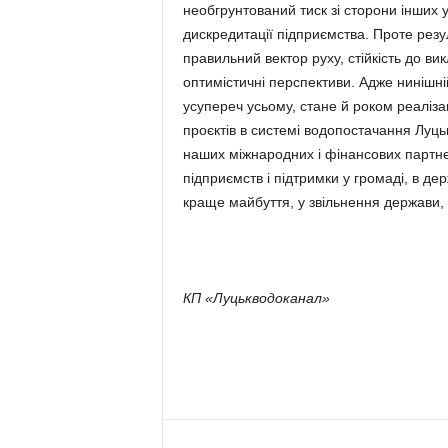
необгрунтований тиск зі сторони інших у
дискредитації підприємства. Проте рез
правильний вектор руху, стійкість до вик
оптимістичні перспективи. Адже нинішній 
усупереч усьому, стане й роком реаліз
проєктів в системі водопостачання Луць
наших міжнародних і фінансових партне
підприємств і підтримки у громаді, в де
краще майбуття, у звільнення держави, 
КП «Луцькводоканал»