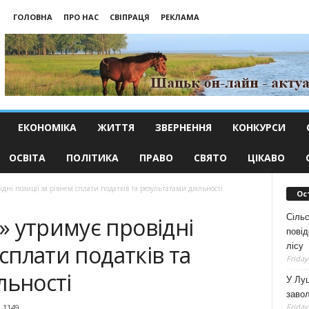
ГОЛОВНА
ПРО НАС
СВІПРАЦЯ
РЕКЛАМА
ЕКОНОМІКА
ЖИТТЯ
ЗВЕРНЕННЯ
КОНКУРСИ
ОСВІТА
ПОЛІТИКА
ПРАВО
СВЯТО
ЦІКАВО
ні позиції за рівнем сплати податків та результатами діяльності
Ос
Сільс
 утримує провідні
повід
 сплати податків та
лісу
Friday
льності
У Луц
заво
Friday
1149