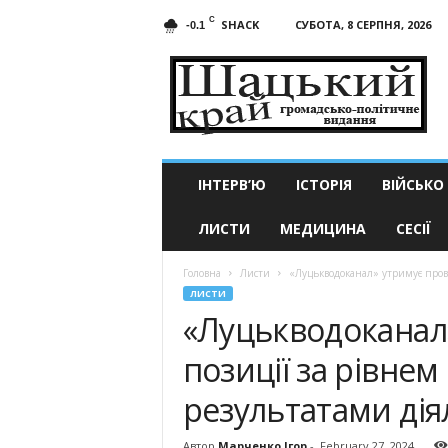
C
SHACK
СУБОТА, 8 СЕРПНЯ, 2026
-0.1
Шацький
край
ІНТЕРВ’Ю
ІСТОРІЯ
ВІЙСЬКО
ЛИСТИ
МЕДИЦИНА
СЕСІЇ
Головна
Листи
«Луцькводоканал» утримує провід
ЛИСТИ
«Луцькводоканал»
позиції за рівнем
результатами дія
Автор
Марченко Ігор
-
February 27, 2024