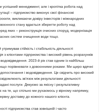
ки успішний менеджмент, але і кропітка робота над
тації – підприємство виконує свої фінансові
роєкти, викликаючи довіру інвесторів і міжнародних
 воєнного стану вдається зберегти роботу над
ед яких – реконструкція очисних споруд, модернізація
часних систем очищення води тощо.
тримував стійкість і стабільність діяльності
я з клієнтами підприємства і високий рівень розрахунків
 водовідведення. 2023-й рік став одним із найбільш
ь якщо порівнювати з довоєнними роками. Ми щиро вдячні
допостачання і водовідведення. Це свідчить про високий
 усвідомлюють зв’язок між результатами діяльності
адані послуги. Дякуємо за якісну і результативну
є на те, що спільно ми рухаємось у вірному напрямку,
рервну доставку до кожного нашого клієнта.
сті підприємства став зовнішній і часто