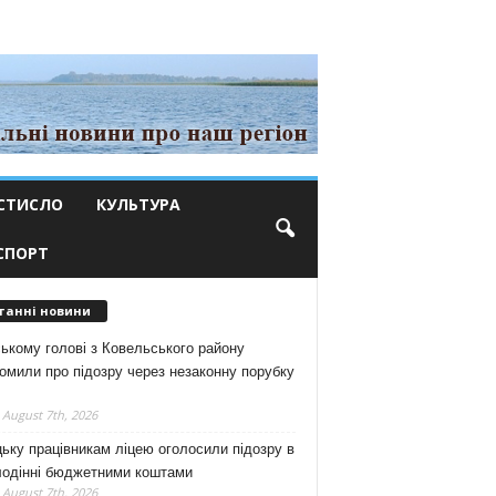
СТИСЛО
КУЛЬТУРА
СПОРТ
танні новини
ькому голові з Ковельського району
омили про підозру через незаконну порубку
 August 7th, 2026
ьку працівникам ліцею оголосили підозру в
лодінні бюджетними коштами
 August 7th, 2026