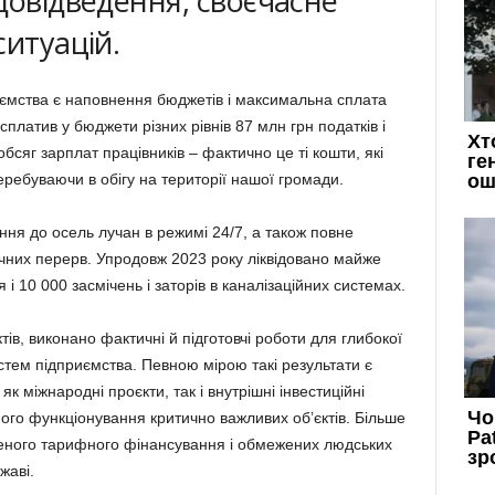
довідведення, своєчасне
ситуацій.
ємства є наповнення бюджетів і максимальна сплата
сплатив у бюджети різних рівнів 87 млн грн податків і
обсяг зарплат працівників – фактично це ті кошти, які
ребуваючи в обігу на території нашої громади.
ня до осель лучан в режимі 24/7, а також повне
ічних перерв. Упродовж 2023 року ліквідовано майже
 10 000 засмічень і заторів в каналізаційних системах.
ів, виконано фактичні й підготовчі роботи для глибокої
истем підприємства. Певною мірою такі результати є
к міжнародні проєкти, так і внутрішні інвестиційні
ого функціонування критично важливих об’єктів. Більше
женого тарифного фінансування і обмежених людських
жаві.