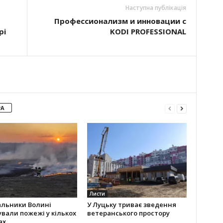
Наступна публікація
Профессионализм и инновации с
рі
KODI PROFESSIONAL
РА
Листи
альники Волині
У Луцьку триває зведення
ували пожежі у кількох
ветеранського простору
ах