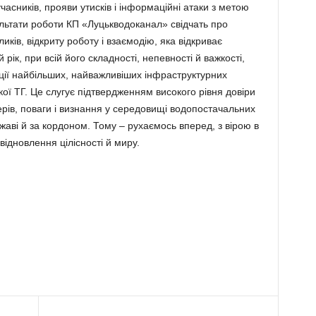
часників, прояви утисків і інформаційні атаки з метою
ультати роботи КП «Луцькводоканал» свідчать про
ликів, відкриту роботу і взаємодію, яка відкриває
рік, при всій його складності, непевності й важкості,
ації найбільших, найважливіших інфраструктурних
кої ТГ. Це слугує підтвердженням високого рівня довіри
рів, поваги і визнання у середовищі водопостачальних
ржаві й за кордоном. Тому – рухаємось вперед, з вірою в
відновлення цілісності й миру.