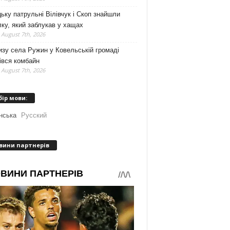
ьку патрульні Вілівчук і Скоп знайшли
ку, який заблукав у хащах
 August 7th, 2026
зу села Ружин у Ковельській громаді
івся комбайн
 August 7th, 2026
бір мови:
нська
Русский
вини партнерів