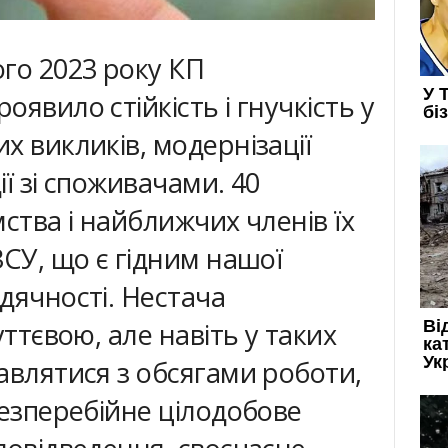
го 2023 року КП
явило стійкість і гнучкість у
х викликів, модернізації
ї зі споживачами. 40
ства і найближчих членів їх
ЗСУ, що є гідним нашої
дячності. Нестача
уттєвою, але навіть у таких
авлятися з обсягами роботи,
безперебійне цілодобове