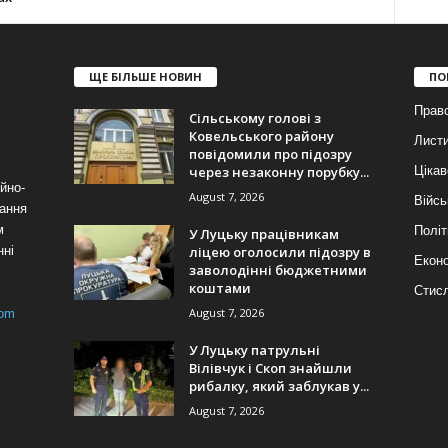
ЩЕ БІЛЬШЕ НОВИН
ПО
Прав
Сільському голові з
Ковельського району
Лист
повідомили про підозру
через незаконну порубку...
Цікав
йно-
August 7, 2026
Війсь
ання
м
Політ
У Луцьку працівникам
ліцею оголосили підозру в
нні
Еконо
заволодінні бюджетними
коштами
Стис
August 7, 2026
com
У Луцьку патрульні
Вілівчук і Скоп знайшли
рибалку, який заблукав у...
August 7, 2026