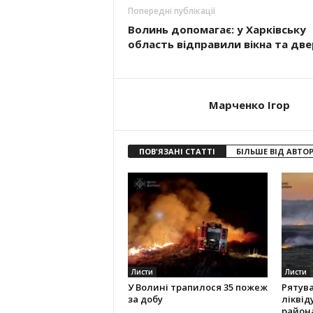
Попередні публікації
Волинь допомагає: у Харківську
область відправили вікна та две
Марченко Ігор
ПОВ'ЯЗАНІ СТАТТІ
БІЛЬШЕ ВІД АВТО
Листи
Листи
У Волині трапилося 35 пожеж
Рятув
за добу
ліквід
район