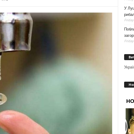
У Луц
рибал
Friday
Побли
загор
Friday
Ви
Украї
Но