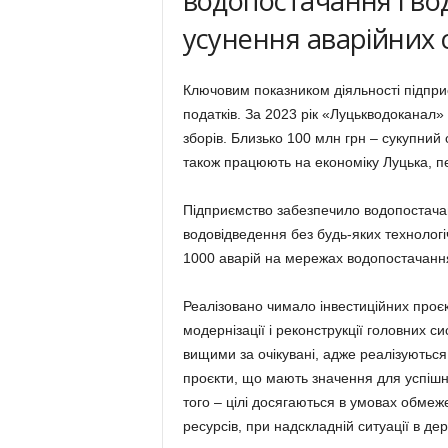
водопостачання і во
усунення аварійних 
Ключовим показником діяльності підпри
податків. За 2023 рік «Луцькводоканал» 
зборів. Близько 100 млн грн – сукупний 
також працюють на економіку Луцька, пе
Підприємство забезпечило водопостачан
водовідведення без будь-яких технолог
1000 аварій на мережах водопостачання і
Реалізовано чимало інвестиційних проєкт
модернізації і реконструкції головних с
вищими за очікувані, адже реалізуються я
проєкти, що мають значення для успішн
того – цілі досягаються в умовах обме
ресурсів, при надскладній ситуації в дер