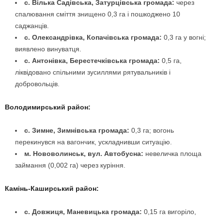
с. Вілька Садівська, Затурцівська громада:
через
спалювання сміття знищено 0,3 га і пошкоджено 10
саджанців.
с. Олександрівка, Копачівська громада:
0,3 га у вогні;
виявлено винуватця.
с. Антонівка, Берестечківська громада:
0,5 га,
ліквідовано спільними зусиллями рятувальників і
добровольців.
Володимирський район:
с. Зимне, Зимнівська громада:
0,3 га; вогонь
перекинувся на вагончик, ускладнивши ситуацію.
м. Нововолинськ, вул. Автобусна:
невеличка площа
займання (0,002 га) через куріння.
Камінь-Каширський район:
с. Довжиця, Маневицька громада:
0,15 га вигоріло,