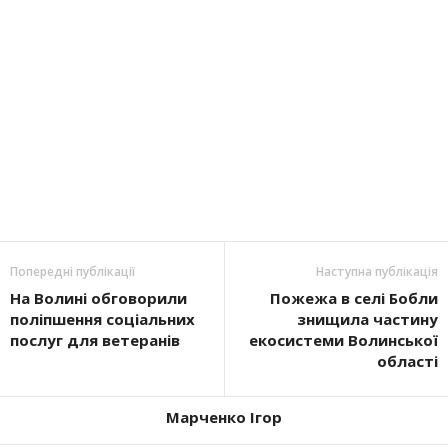
Попередні публікації
Наступна публікація
На Волині обговорили
Пожежа в селі Бобли
поліпшення соціальних
знищила частину
послуг для ветеранів
екосистеми Волинської
області
Марченко Ігор