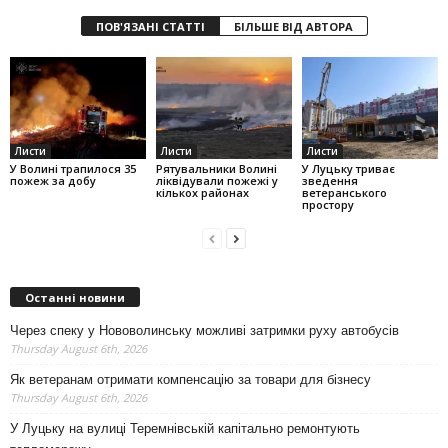
ПОВ'ЯЗАНІ СТАТТІ
БІЛЬШЕ ВІД АВТОРА
Листи
Листи
Листи
У Волині трапилося 35
Рятувальники Волині
У Луцьку триває
пожеж за добу
ліквідували пожежі у
зведення
кількох районах
ветеранського
простору
Останні новини
Через спеку у Нововолинську можливі затримки руху автобусів
Thursday August 6th, 2026
Як ветеранам отримати компенсацію за товари для бізнесу
Thursday August 6th, 2026
У Луцьку на вулиці Теремнівській капітально ремонтують