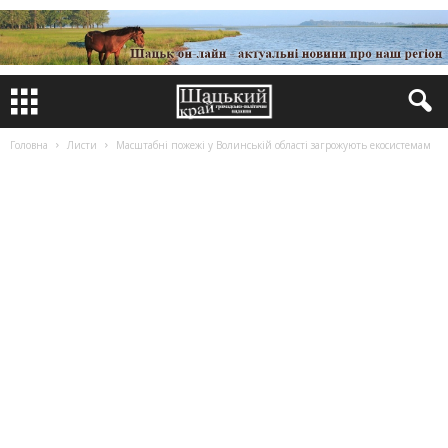
Головна
Листи
Масштабні пожежі у Волинській області загрожують екосистемам