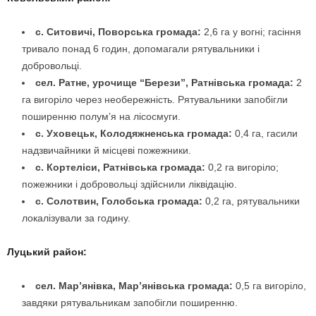
с. Ситовичі, Поворська громада:
2,6 га у вогні; гасіння
тривало понад 6 годин, допомагали рятувальники і
добровольці.
сел. Ратне, урочище “Берези”, Ратнівська громада:
2
га вигоріло через необережність. Рятувальники запобігли
поширенню полум’я на лісосмуги.
с. Уховецьк, Колодяжненська громада:
0,4 га, гасили
надзвичайники й місцеві пожежники.
с. Кортеліси, Ратнівська громада:
0,2 га вигоріло;
пожежники і добровольці здійснили ліквідацію.
с. Солотвин, Голобська громада:
0,2 га, рятувальники
локалізували за годину.
Луцький район:
сел. Мар’янівка, Мар’янівська громада:
0,5 га вигоріло,
завдяки рятувальникам запобігли поширенню.