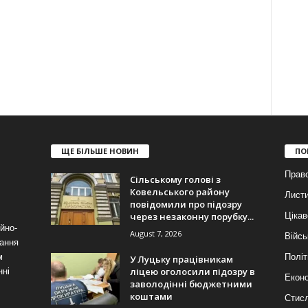
ЩЕ БІЛЬШЕ НОВИН
ПО
Прав
Сільському голові з
Ковельського району
Лист
повідомили про підозру
через незаконну порубку...
Цікав
йно-
August 7, 2026
Війсь
ання
м
Політ
У Луцьку працівникам
ліцею оголосили підозру в
нні
Еконо
заволодінні бюджетними
коштами
Стис