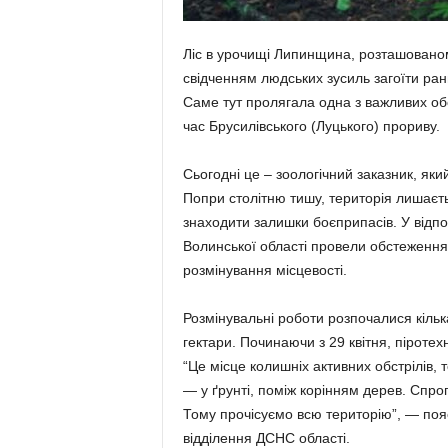
Ліс в урочищі Липинщина, розташованом
свідченням людських зусиль загоїти ран
Саме тут пролягала одна з важливих обор
час Брусилівського (Луцького) прориву.
Сьогодні це – зоологічний заказник, яки
Попри столітню тишу, територія лишаєт
знаходити залишки боєприпасів. У відпо
Волинської області провели обстеження
розмінування місцевості.
Розмінувальні роботи розпочалися кілька
гектари. Починаючи з 29 квітня, піроте
“Це місце колишніх активних обстрілів
— у ґрунті, поміж корінням дерев. Спр
Тому прочісуємо всю територію”, — поя
відділення ДСНС області.