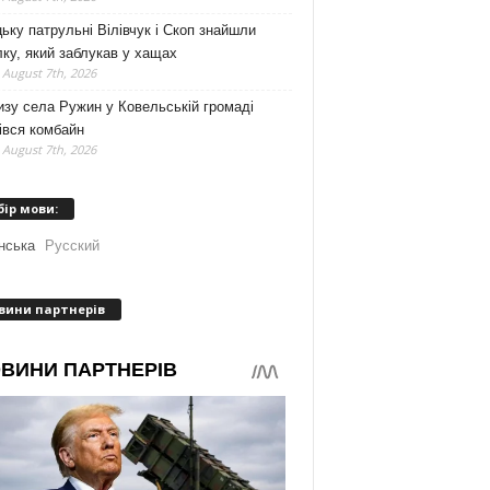
ьку патрульні Вілівчук і Скоп знайшли
ку, який заблукав у хащах
 August 7th, 2026
зу села Ружин у Ковельській громаді
івся комбайн
 August 7th, 2026
бір мови:
нська
Русский
вини партнерів