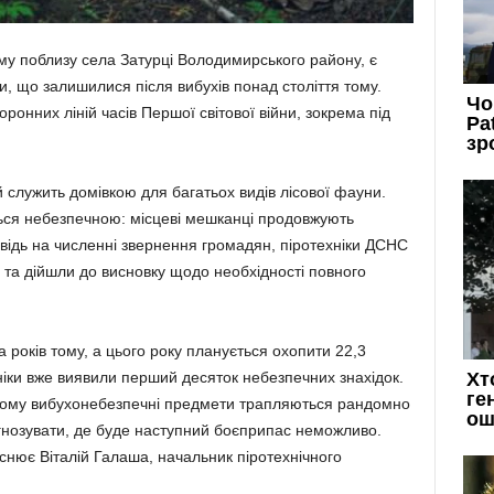
у поблизу села Затурці Володимирського району, є
и, що залишилися після вибухів понад століття тому.
онних ліній часів Першої світової війни, зокрема під
й служить домівкою для багатьох видів лісової фауни.
ься небезпечною: місцеві мешканці продовжують
відь на численні звернення громадян, піротехніки ДСНС
 та дійшли до висновку щодо необхідності повного
 років тому, а цього року планується охопити 22,3
хніки вже виявили перший десяток небезпечних знахідок.
, тому вибухонебезпечні предмети трапляються рандомно
огнозувати, де буде наступний боєприпас неможливо.
снює Віталій Галаша, начальник піротехнічного