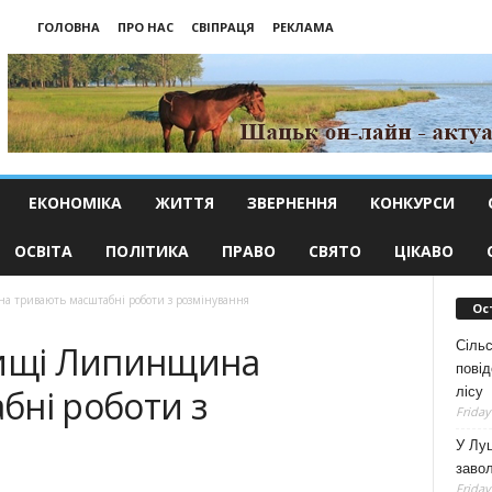
ГОЛОВНА
ПРО НАС
СВІПРАЦЯ
РЕКЛАМА
ЕКОНОМІКА
ЖИТТЯ
ЗВЕРНЕННЯ
КОНКУРСИ
ОСВІТА
ПОЛІТИКА
ПРАВО
СВЯТО
ЦІКАВО
а тривають масштабні роботи з розмінування
Ос
Сільс
чищі Липинщина
повід
бні роботи з
лісу
Friday
У Луц
заво
Friday