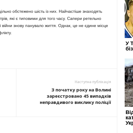
цільно обстежено шість із них. Найчастіше знаходять
трів, які є типовими для того часу. Сапери ретельно
 війни знову панувало життя. Однак, це не єдине місце
флікту.
Наступна публікація
З початку року на Волині
зареєстровано 45 випадків
неправдивого виклику поліції