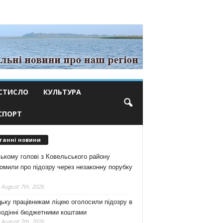
СТИСЛО
КУЛЬТУРА
СПОРТ
танні новини
ькому голові з Ковельського району
омили про підозру через незаконну порубку
 August 7th, 2026
ьку працівникам ліцею оголосили підозру в
лодінні бюджетними коштами
 August 7th, 2026