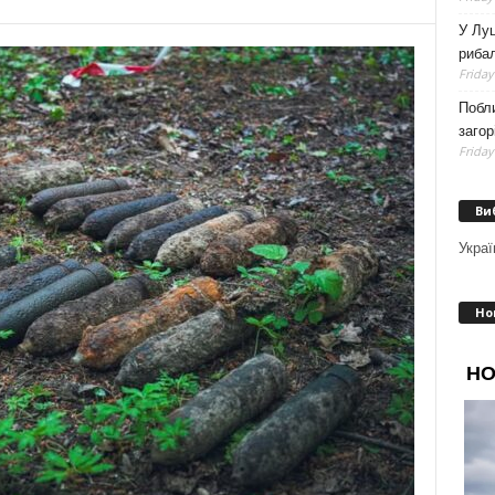
У Луц
рибал
Friday
Побли
загор
Friday
Ви
Украї
Но