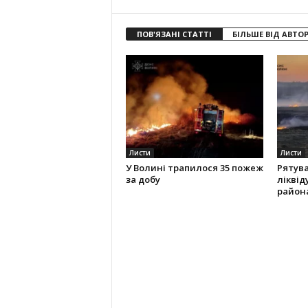
ПОВ'ЯЗАНІ СТАТТІ
БІЛЬШЕ ВІД АВТО
Листи
Листи
У Волині трапилося 35 пожеж
Рятув
за добу
ліквід
район