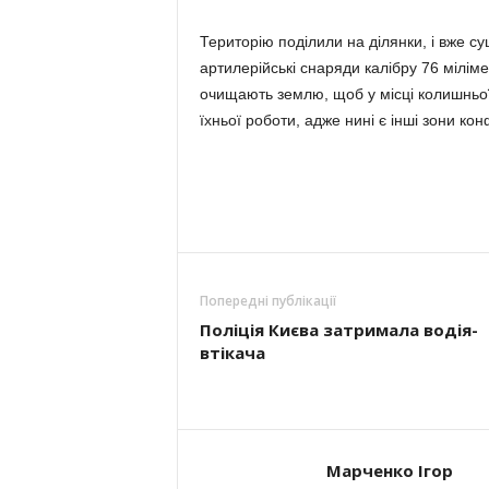
Територію поділили на ділянки, і вже су
артилерійські снаряди калібру 76 міліме
очищають землю, щоб у місці колишньої
їхньої роботи, адже нині є інші зони кон
Попередні публікації
Поліція Києва затримала водія-
втікача
Марченко Ігор