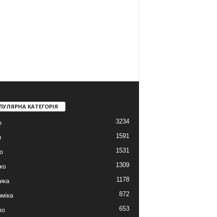
ПУЛЯРНА КАТЕГОРІЯ
3234
о
1591
и
1531
о
1309
ко
1178
ика
872
міка
653
ло