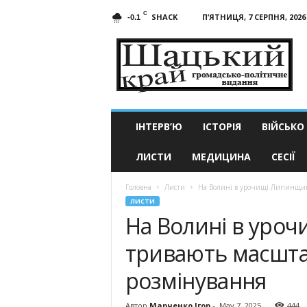
C
SHACK
П’ЯТНИЦЯ, 7 СЕРПНЯ, 2026
-0.1
Шацький
край
ІНТЕРВ’Ю
ІСТОРІЯ
ВІЙСЬКО
ЛИСТИ
МЕДИЦИНА
СЕСІЇ
Головна
Листи
На Волині в урочищі Липинщин
ЛИСТИ
На Волині в уро
тривають масшта
розмінування
Автор
Марченко Ігор
-
May 7, 2025
444