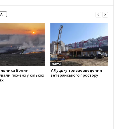
РА
Листи
альники Волині
У Луцьку триває зведення
ували пожежі у кількох
ветеранського простору
ах