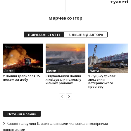
туалеті
Марченко Ігор
ПОВ'ЯЗАНІ СТАТТІ
БІЛЬШЕ ВІД АВТОРА
Листи
Листи
Листи
У Волині трапилося 35
Рятувальники Волині
У Луцьку триває
пожеж за добу
ліквідували пожежі у
зведення
кількох районах
ветеранського
простору
Останні новини
У Ковелі на вулиці Шишкіна виявили чоловіка з імовірними
наркотиками