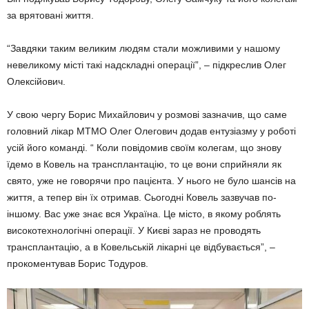
за врятовані життя.
“Завдяки таким великим людям стали можливими у нашому
невеликому місті такі надскладні операції”, – підкреслив Олег
Олексійович.
У свою чергу Борис Михайлович у розмові зазначив, що саме
головний лікар МТМО Олег Олегович додав ентузіазму у роботі
усій його команді. “ Коли повідомив своїм колегам, що знову
їдемо в Ковель на трансплантацію, то це вони сприйняли як
свято, уже не говорячи про пацієнта. У нього не було шансів на
життя, а тепер він їх отримав. Сьогодні Ковель зазвучав по-
іншому. Вас уже знає вся Україна. Це місто, в якому роблять
високотехнологічні операції. У Києві зараз не проводять
трансплантацію, а в Ковельській лікарні це відбувається”, –
прокоментував Борис Тодуров.