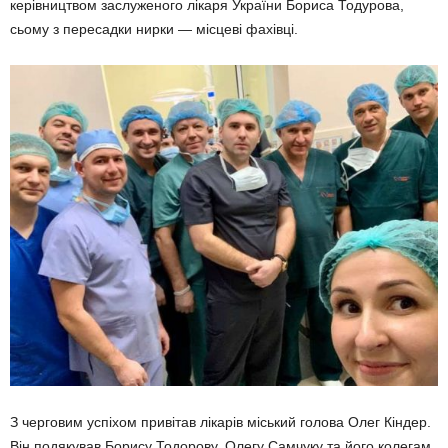
керівництвом заслуженого лікаря України Бориса Тодурова,
сьому з пересадки нирки — місцеві фахівці.
З черговим успіхом привітав лікарів міський голова Олег Кіндер.
Він подякував Борису Тодорову, Олегу Самчуку та його колегам