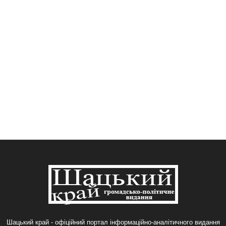
Шацький край - офіційний портал інформаційно-аналітичного видання