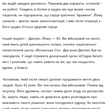
він водій швидкої допомоги. Пережив два інфаркти, останній –
на роботі. Тиждень із болем в грудях він іще возив і носив
пацієнтів, не підозрюючи, що серце критично “вражене”. Йому
сказали – врятує лише трансплантація. І вже після операції у
його грудях б’ється здорове серце.
Інший пацієнт – Дмитро. Йому — 40. Він військовий на пенсії,
який вчить дітей рукопашного гопака, очолює національно-
патріотичний центр «Волинська Січ». Два роки Дмитро був на
гемодіалізі. У надії отримати донорський орган об’їздив багато
міст. І розповів, що навіть уявити не міг, що так пощастить
вдома, у Ковелі.
Чоловікові, який після смерті допоміг продовжити життя двох
людей, було 42 роки. Він теж колись був військовим. Помер від
інсульту. Його дружина, сестра і мама дали згоду на донорство.
Їм, кажуть лікарі, навіть не довелося довго розповідати про
важливість такого рішення, вони погодилися одразу, бо захотіли,
щоб навіть після смерті їхня рідна людина продовжила жити”.