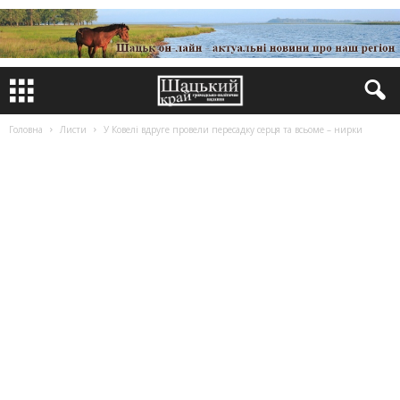
Головна
Листи
У Ковелі вдруге провели пересадку серця та всьоме – нирки