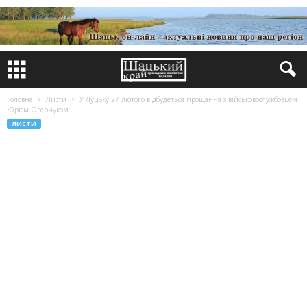
Головна
Листи
У Луцьку 27 лютого відбудеться прощання з військовослужбовцем
Юрієм Оверчуком
ЛИСТИ