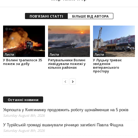
ПОВ'ЯЗАНІ СТАТТІ
БІЛЬШЕ ВІД АВТОРА
Листи
Листи
Листи
У Волині трапилося 35
Рятувальники Волині
У Луцьку триває
пожеж за добу
ліквідували пожежі у
зведення
кількох районах
ветеранського
простору
Останні новини
Укрпошта у Княгининку продовжить роботу щонайменше на 5 років
Saturday August 8th, 2026
У Турійській громаді вшанували річницю загибелі Павла Фіщука
Saturday August 8th, 2026