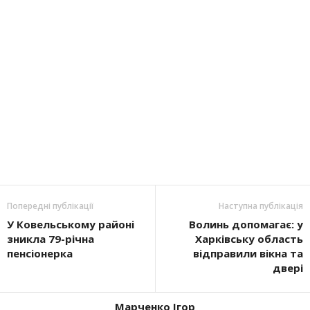
Попередні публікації
Наступна публікація
У Ковельському районі
Волинь допомагає: у
зникла 79-річна
Харківську область
пенсіонерка
відправили вікна та
двері
Марченко Ігор