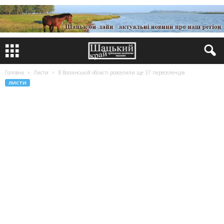
Головна
Листи
В Волинській області розселили ще 37 переселенців
ЛИСТИ