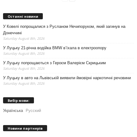
Останні новини
У Ковелі попрощалися з Русланом Нечипоруком, який загинув на
Донеччині
Saturday August 8th, 2026
У Луцьку 21-річна водійка BMW в’їхала в електроопору
Saturday August 8th, 2026
У Луцьку попрощаються з Героєм Валерієм Скрицьким
Saturday August 8th, 2026
У Луцьку в авто на Львівській виявили ймовірні наркотичні речовини
Saturday August 8th, 2026
Вибір мови:
Українська
Русский
Новини партнерів