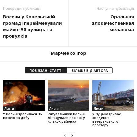
Попередні публікації
Наступна публікація
Восени у Ковельській
Оральная
громаді перейменували
злокачественная
майже 50 вулиць та
меланома
провулків
Марченко Ігор
ПОВ'ЯЗАНІ СТАТТІ
БІЛЬШЕ ВІД АВТОРА
Листи
Листи
Листи
У Волині трапилося 35
Рятувальники Волині
У Луцьку триває
пожеж за добу
ліквідували пожежі у
зведення
кількох районах
ветеранського
простору