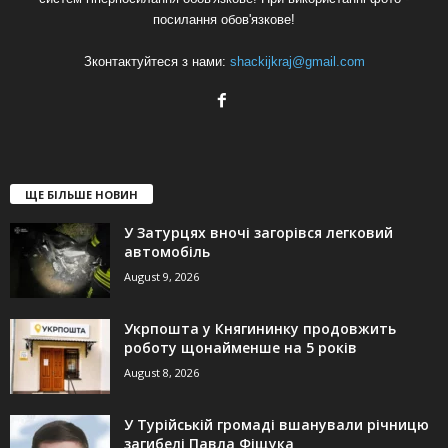
посилання обов'язкове!
Зконтактуйтеся з нами:
shackijkraj@gmail.com
ЩЕ БІЛЬШЕ НОВИН
У Затурцях вночі загорівся легковий
автомобіль
August 9, 2026
Укрпошта у Княгининку продовжить
роботу щонайменше на 5 років
August 8, 2026
У Турійській громаді вшанували річницю
загибелі Павла Фіщука