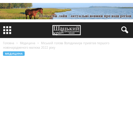
Головна
Медицина
Міський голова Володимира привітав першого
новонародженого малюка 2022 року
МЕДИЦИНА