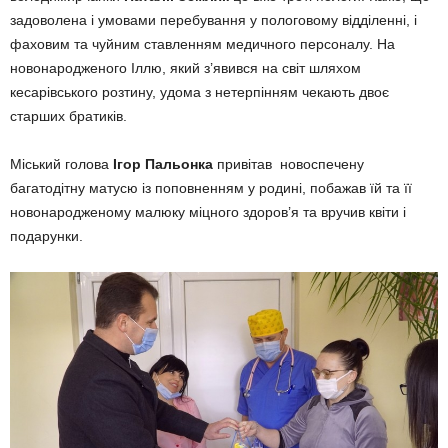
задоволена і умовами перебування у пологовому відділенні, і
фаховим та чуйним ставленням медичного персоналу. На
новонародженого Іллю, який з’явився на світ шляхом
кесарівського розтину, удома з нетерпінням чекають двоє
старших братиків.
Міський голова
Ігор Пальонка
привітав новоспечену
багатодітну матусю із поповненням у родині, побажав їй та її
новонародженому малюку міцного здоров’я та вручив квіти і
подарунки.