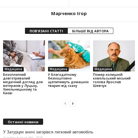
Марченко Ігор
ПОВ'ЯЗАНІ СТАТТІ
БІЛЬШЕ ВІД АВТОРА
Медицина
Медицина
Медицина
Безоплатний
У Благодатному
Помер колишній
довготривалий
безкоштовно
ковельський міський
медичний догляд для
щепитимуть домашніх
голова Ярослав
ветеранів у Луцьку,
тварин від сказу
Шевчук
Хмельницькому та
Києві
Останні новини
У Затурцях вночі загорівся легковий автомобіль
Sunday August 9th, 2026