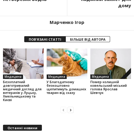
дому
Марченко Ігор
ПОВ'ЯЗАНІ СТАТТІ
БІЛЬШЕ ВІД АВТОРА
Медицина
Медицина
Медицина
Безоплатний
У Благодатному
Помер колишній
довготривалий
безкоштовно
ковельський міський
медичний догляд для
щепитимуть домашніх
голова Ярослав
ветеранів у Луцьку,
тварин від сказу
Шевчук
Хмельницькому та
Києві
Останні новини