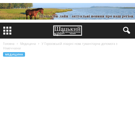
Головна
Медицина
У Горохівській лікарні нова гуманітарна допомога з
Німеччини
МЕДИЦИНА