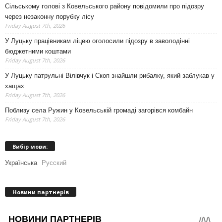
Сільському голові з Ковельського району повідомили про підозру
через незаконну порубку лісу
Friday August 7th, 2026
У Луцьку працівникам ліцею оголосили підозру в заволодінні
бюджетними коштами
Friday August 7th, 2026
У Луцьку патрульні Вілівчук і Скоп знайшли рибалку, який заблукав у
хащах
Friday August 7th, 2026
Поблизу села Ружин у Ковельській громаді загорівся комбайн
Friday August 7th, 2026
Вибір мови:
Українська
Русский
Новини партнерів