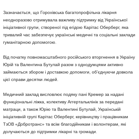
Зазначається, що Горохівська багатопрофільна лікарня
неодноразово отримувала важливу підтримку від Української
ініціативної групи, створеної під егідою Карітас Оберберг, яка
тривалий час забезпечує українські медичні та соціальні заклади
гуманітарною допомогою.
Від початку повномасштабного російського вторгнення в Україну
Юрій та Валентина Бутулай разом з однодумцями активно
займаються збором і доставкою допомоги, об’єднуючи довкола
цієї справи десятки людей.
Медичний заклад висловлює подяку пані Кремер за надані
функціональні ліжка, колективу Аггертальклінік за передані
матраци, а також Юрію та Валентині Бутулай, Українській
ініціативній групі Карітас Оберберг, керівництву і працівникам
ТзОВ «Добротранс» та всім благодійникам і волонтерам, які
долучаються до підтримки лікарні та громади.