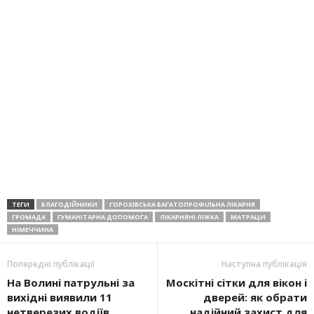
ТЕГИ
БЛАГОДІЙНИКИ
ГОРОХІВСЬКА БАГАТОПРОФІЛЬНА ЛІКАРНЯ
ГРОМАДА
ГУМАНІТАРНА ДОПОМОГА
ЛІКАРНЯНІ ЛІЖКА
МАТРАЦИ
НІМЕЧЧИНА
Попередні публікації
Наступна публікація
На Волині патрульні за
Москітні сітки для вікон і
вихідні виявили 11
дверей: як обрати
нетверезих водіїв
надійний захист для